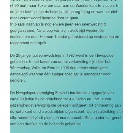
(4.00 uur!) naar Texel om daar aan de Waddenkant te vissen. In
de jaren tachtig liep de belangstelling erg terug en was het niet
meer verantwoord hiermee door te gaan.
In plaats daarvan is nog enkele jaren een snertwedstrijd
georganiseerd. Na afloop van zo’n wedstrijd werden de
deelnemers door Herman Troeder getrakteerd op erwtensoep en
roggebrood met spek.
De 25-jarige jubileumwedstrijd in 1987 werd in de Flevopolder
gehouden. In het kader van de ruilverkaveling zijn door het
Waterschap Vallei en Eem in 1995 drie mooie vissteigers
aangelegd waarvan één steiger speciaal is aangepast voor
senioren.
De Hengelsportvereniging Flevo is inmiddels uitgegroeid van
circa 50 leden bij de oprichting tot 470 leden nu. Het is een
gezelligheidsvereniging die gelegenheid geeft tot ontmoeting aan
de waterkant en die wedstrijden organiseert. De prijsuitreiking van
elke wedstrijd vindt plaats in ons stamcafé Staal onder het genot
van een drankje en de bekende gehaktbal.