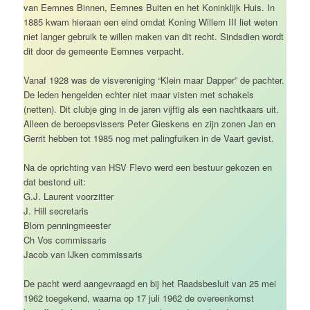
van Eemnes Binnen, Eemnes Buiten en het Koninklijk Huis. In
1885 kwam hieraan een eind omdat Koning Willem III liet weten
niet langer gebruik te willen maken van dit recht. Sindsdien wordt
dit door de gemeente Eemnes verpacht.
Vanaf 1928 was de visvereniging “Klein maar Dapper” de pachter.
De leden hengelden echter niet maar visten met schakels
(netten). Dit clubje ging in de jaren vijftig als een nachtkaars uit.
Alleen de beroepsvissers Peter Gieskens en zijn zonen Jan en
Gerrit hebben tot 1985 nog met palingfuiken in de Vaart gevist.
Na de oprichting van HSV Flevo werd een bestuur gekozen en
dat bestond uit:
G.J. Laurent voorzitter
J. Hill secretaris
Blom penningmeester
Ch Vos commissaris
Jacob van IJken commissaris
De pacht werd aangevraagd en bij het Raadsbesluit van 25 mei
1962 toegekend, waarna op 17 juli 1962 de overeenkomst