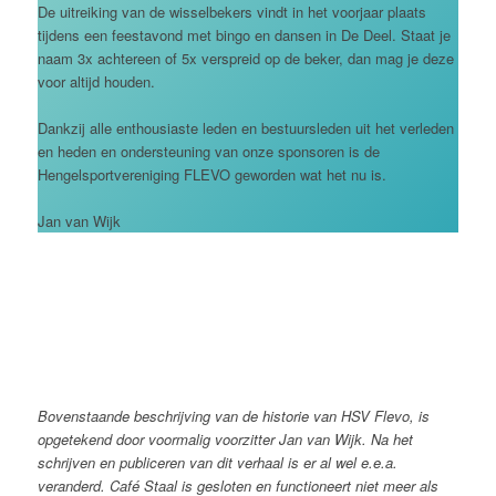
De uitreiking van de wisselbekers vindt in het voorjaar plaats
tijdens een feestavond met bingo en dansen in De Deel. Staat je
naam 3x achtereen of 5x verspreid op de beker, dan mag je deze
voor altijd houden.
Dankzij alle enthousiaste leden en bestuursleden uit het verleden
en heden en ondersteuning van onze sponsoren is de
Hengelsportvereniging FLEVO geworden wat het nu is.
Jan van Wijk
Bovenstaande beschrijving van de historie van HSV Flevo, is
opgetekend door voormalig voorzitter Jan van Wijk. Na het
schrijven en publiceren van dit verhaal is er al wel e.e.a.
veranderd. Café Staal is gesloten en functioneert niet meer als