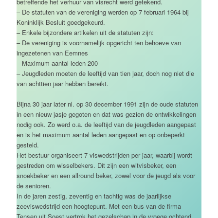
betreffende het verhuur van visrecht werd getekend.
– De statuten van de vereniging werden op 7 februari 1964 bij
Koninklijk Besluit goedgekeurd.
– Enkele bijzondere artikelen uit de statuten zijn:
– De vereniging is voornamelijk opgericht ten behoeve van
ingezetenen van Eemnes
– Maximum aantal leden 200
– Jeugdleden moeten de leeftijd van tien jaar, doch nog niet die
van achttien jaar hebben bereikt.
Bijna 30 jaar later nl. op 30 december 1991 zijn de oude statuten
in een nieuw jasje gegoten en dat was gezien de ontwikkelingen
nodig ook. Zo werd o.a. de leeftijd van de jeugdleden aangepast
en is het maximum aantal leden aangepast en op onbeperkt
gesteld.
Het bestuur organiseert 7 viswedstrijden per jaar, waarbij wordt
gestreden om wisselbekers. Dit zijn een witvisbeker, een
snoekbeker en een allround beker, zowel voor de jeugd als voor
de senioren.
In de jaren zestig, zeventig en tachtig was de jaarlijkse
zeeviswedstrijd een hoogtepunt. Met een bus van de firma
Tensen uit Soest vertrok het gezelschap in de vroege ochtend