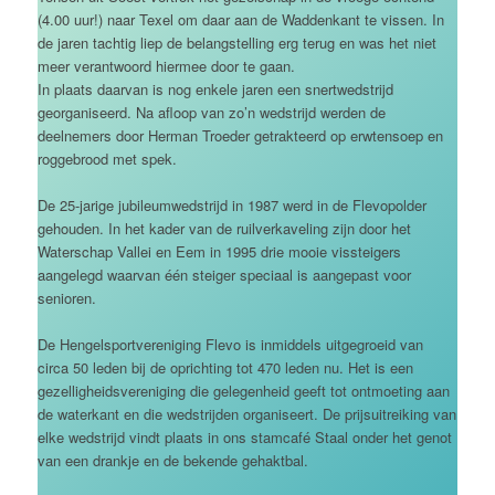
(4.00 uur!) naar Texel om daar aan de Waddenkant te vissen. In
de jaren tachtig liep de belangstelling erg terug en was het niet
meer verantwoord hiermee door te gaan.
In plaats daarvan is nog enkele jaren een snertwedstrijd
georganiseerd. Na afloop van zo’n wedstrijd werden de
deelnemers door Herman Troeder getrakteerd op erwtensoep en
roggebrood met spek.
De 25-jarige jubileumwedstrijd in 1987 werd in de Flevopolder
gehouden. In het kader van de ruilverkaveling zijn door het
Waterschap Vallei en Eem in 1995 drie mooie vissteigers
aangelegd waarvan één steiger speciaal is aangepast voor
senioren.
De Hengelsportvereniging Flevo is inmiddels uitgegroeid van
circa 50 leden bij de oprichting tot 470 leden nu. Het is een
gezelligheidsvereniging die gelegenheid geeft tot ontmoeting aan
de waterkant en die wedstrijden organiseert. De prijsuitreiking van
elke wedstrijd vindt plaats in ons stamcafé Staal onder het genot
van een drankje en de bekende gehaktbal.