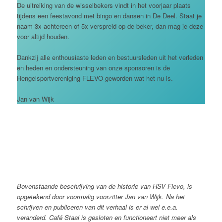
De uitreiking van de wisselbekers vindt in het voorjaar plaats
tijdens een feestavond met bingo en dansen in De Deel. Staat je
naam 3x achtereen of 5x verspreid op de beker, dan mag je deze
voor altijd houden.
Dankzij alle enthousiaste leden en bestuursleden uit het verleden
en heden en ondersteuning van onze sponsoren is de
Hengelsportvereniging FLEVO geworden wat het nu is.
Jan van Wijk
Bovenstaande beschrijving van de historie van HSV Flevo, is
opgetekend door voormalig voorzitter Jan van Wijk. Na het
schrijven en publiceren van dit verhaal is er al wel e.e.a.
veranderd. Café Staal is gesloten en functioneert niet meer als