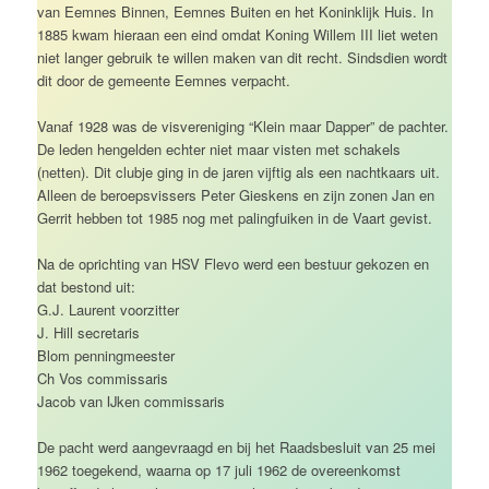
van Eemnes Binnen, Eemnes Buiten en het Koninklijk Huis. In
1885 kwam hieraan een eind omdat Koning Willem III liet weten
niet langer gebruik te willen maken van dit recht. Sindsdien wordt
dit door de gemeente Eemnes verpacht.
Vanaf 1928 was de visvereniging “Klein maar Dapper” de pachter.
De leden hengelden echter niet maar visten met schakels
(netten). Dit clubje ging in de jaren vijftig als een nachtkaars uit.
Alleen de beroepsvissers Peter Gieskens en zijn zonen Jan en
Gerrit hebben tot 1985 nog met palingfuiken in de Vaart gevist.
Na de oprichting van HSV Flevo werd een bestuur gekozen en
dat bestond uit:
G.J. Laurent voorzitter
J. Hill secretaris
Blom penningmeester
Ch Vos commissaris
Jacob van IJken commissaris
De pacht werd aangevraagd en bij het Raadsbesluit van 25 mei
1962 toegekend, waarna op 17 juli 1962 de overeenkomst