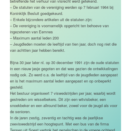
betreffende het verhuur van visrecht werd getekend.
– De statuten van de vereniging werden op 7 februari 1964 bij
Koninklijk Besluit goedgekeurd.
– Enkele bijzondere artikelen uit de statuten zijn:
– De vereniging is voornamelijk opgericht ten behoeve van
ingezetenen van Eemnes
– Maximum aantal leden 200
– Jeugdleden moeten de leeftijd van tien jaar, doch nog niet die
van achttien jaar hebben bereikt.
Bijna 30 jaar later nl. op 30 december 1991 zijn de oude statuten
in een nieuw jasje gegoten en dat was gezien de ontwikkelingen
nodig ook. Zo werd o.a. de leeftijd van de jeugdleden aangepast
en is het maximum aantal leden aangepast en op onbeperkt
gesteld.
Het bestuur organiseert 7 viswedstrijden per jaar, waarbij wordt
gestreden om wisselbekers. Dit zijn een witvisbeker, een
snoekbeker en een allround beker, zowel voor de jeugd als voor
de senioren.
In de jaren zestig, zeventig en tachtig was de jaarlijkse
zeeviswedstrijd een hoogtepunt. Met een bus van de firma
Tensen uit Soest vertrok het gezelschap in de vroege ochtend