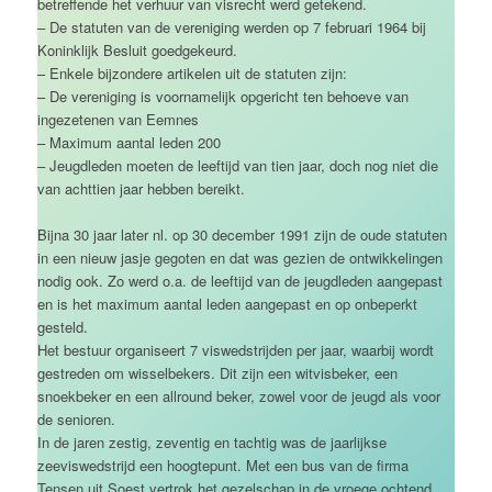
betreffende het verhuur van visrecht werd getekend.
– De statuten van de vereniging werden op 7 februari 1964 bij
Koninklijk Besluit goedgekeurd.
– Enkele bijzondere artikelen uit de statuten zijn:
– De vereniging is voornamelijk opgericht ten behoeve van
ingezetenen van Eemnes
– Maximum aantal leden 200
– Jeugdleden moeten de leeftijd van tien jaar, doch nog niet die
van achttien jaar hebben bereikt.
Bijna 30 jaar later nl. op 30 december 1991 zijn de oude statuten
in een nieuw jasje gegoten en dat was gezien de ontwikkelingen
nodig ook. Zo werd o.a. de leeftijd van de jeugdleden aangepast
en is het maximum aantal leden aangepast en op onbeperkt
gesteld.
Het bestuur organiseert 7 viswedstrijden per jaar, waarbij wordt
gestreden om wisselbekers. Dit zijn een witvisbeker, een
snoekbeker en een allround beker, zowel voor de jeugd als voor
de senioren.
In de jaren zestig, zeventig en tachtig was de jaarlijkse
zeeviswedstrijd een hoogtepunt. Met een bus van de firma
Tensen uit Soest vertrok het gezelschap in de vroege ochtend