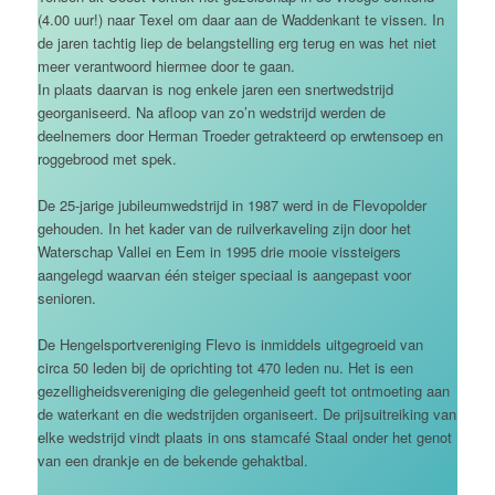
(4.00 uur!) naar Texel om daar aan de Waddenkant te vissen. In
de jaren tachtig liep de belangstelling erg terug en was het niet
meer verantwoord hiermee door te gaan.
In plaats daarvan is nog enkele jaren een snertwedstrijd
georganiseerd. Na afloop van zo’n wedstrijd werden de
deelnemers door Herman Troeder getrakteerd op erwtensoep en
roggebrood met spek.
De 25-jarige jubileumwedstrijd in 1987 werd in de Flevopolder
gehouden. In het kader van de ruilverkaveling zijn door het
Waterschap Vallei en Eem in 1995 drie mooie vissteigers
aangelegd waarvan één steiger speciaal is aangepast voor
senioren.
De Hengelsportvereniging Flevo is inmiddels uitgegroeid van
circa 50 leden bij de oprichting tot 470 leden nu. Het is een
gezelligheidsvereniging die gelegenheid geeft tot ontmoeting aan
de waterkant en die wedstrijden organiseert. De prijsuitreiking van
elke wedstrijd vindt plaats in ons stamcafé Staal onder het genot
van een drankje en de bekende gehaktbal.