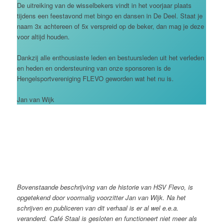
De uitreiking van de wisselbekers vindt in het voorjaar plaats
tijdens een feestavond met bingo en dansen in De Deel. Staat je
naam 3x achtereen of 5x verspreid op de beker, dan mag je deze
voor altijd houden.
Dankzij alle enthousiaste leden en bestuursleden uit het verleden
en heden en ondersteuning van onze sponsoren is de
Hengelsportvereniging FLEVO geworden wat het nu is.
Jan van Wijk
Bovenstaande beschrijving van de historie van HSV Flevo, is
opgetekend door voormalig voorzitter Jan van Wijk. Na het
schrijven en publiceren van dit verhaal is er al wel e.e.a.
veranderd. Café Staal is gesloten en functioneert niet meer als