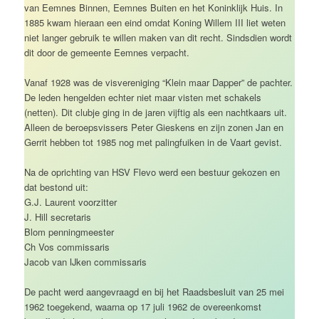
van Eemnes Binnen, Eemnes Buiten en het Koninklijk Huis. In
1885 kwam hieraan een eind omdat Koning Willem III liet weten
niet langer gebruik te willen maken van dit recht. Sindsdien wordt
dit door de gemeente Eemnes verpacht.
Vanaf 1928 was de visvereniging “Klein maar Dapper” de pachter.
De leden hengelden echter niet maar visten met schakels
(netten). Dit clubje ging in de jaren vijftig als een nachtkaars uit.
Alleen de beroepsvissers Peter Gieskens en zijn zonen Jan en
Gerrit hebben tot 1985 nog met palingfuiken in de Vaart gevist.
Na de oprichting van HSV Flevo werd een bestuur gekozen en
dat bestond uit:
G.J. Laurent voorzitter
J. Hill secretaris
Blom penningmeester
Ch Vos commissaris
Jacob van IJken commissaris
De pacht werd aangevraagd en bij het Raadsbesluit van 25 mei
1962 toegekend, waarna op 17 juli 1962 de overeenkomst