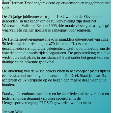
door Herman Troeder getrakteerd op erwtensoep en roggebrood met
spek.
De 25-jarige jubileumwedstrijd in 1987 werd in de Flevopolder
gehouden. In het kader van de ruilverkaveling zijn door het
Waterschap Vallei en Eem in 1995 drie mooie vissteigers aangelegd
waarvan één steiger speciaal is aangepast voor senioren.
De Hengelsportvereniging Flevo is inmiddels uitgegroeid van circa
50 leden bij de oprichting tot 470 leden nu. Het is een
gezelligheidsvereniging die gelegenheid geeft tot ontmoeting aan de
waterkant en die wedstrijden organiseert. De prijsuitreiking van elke
wedstrijd vindt plaats in ons stamcafé Staal onder het genot van een
drankje en de bekende gehaktbal.
De uitreiking van de wisselbekers vindt in het voorjaar plaats tijdens
een feestavond met bingo en dansen in De Deel. Staat je naam 3x
achtereen of 5x verspreid op de beker, dan mag je deze voor altijd
houden.
Dankzij alle enthousiaste leden en bestuursleden uit het verleden en
heden en ondersteuning van onze sponsoren is de
Hengelsportvereniging FLEVO geworden wat het nu is.
Jan van Wijk