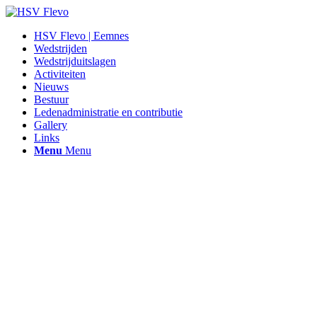
HSV Flevo | Eemnes
Wedstrijden
Wedstrijduitslagen
Activiteiten
Nieuws
Bestuur
Ledenadministratie en contributie
Gallery
Links
Menu
Menu
Hengelsportvereniging Flevo |
Eemnes