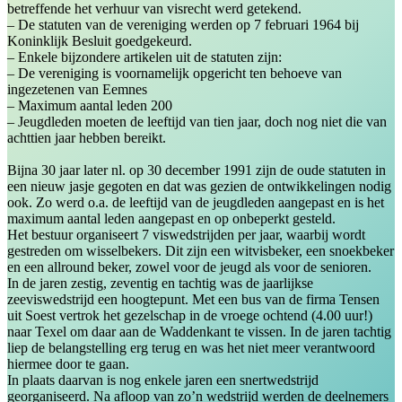
betreffende het verhuur van visrecht werd getekend.
– De statuten van de vereniging werden op 7 februari 1964 bij
Koninklijk Besluit goedgekeurd.
– Enkele bijzondere artikelen uit de statuten zijn:
– De vereniging is voornamelijk opgericht ten behoeve van
ingezetenen van Eemnes
– Maximum aantal leden 200
– Jeugdleden moeten de leeftijd van tien jaar, doch nog niet die van
achttien jaar hebben bereikt.
Bijna 30 jaar later nl. op 30 december 1991 zijn de oude statuten in
een nieuw jasje gegoten en dat was gezien de ontwikkelingen nodig
ook. Zo werd o.a. de leeftijd van de jeugdleden aangepast en is het
maximum aantal leden aangepast en op onbeperkt gesteld.
Het bestuur organiseert 7 viswedstrijden per jaar, waarbij wordt
gestreden om wisselbekers. Dit zijn een witvisbeker, een snoekbeker
en een allround beker, zowel voor de jeugd als voor de senioren.
In de jaren zestig, zeventig en tachtig was de jaarlijkse
zeeviswedstrijd een hoogtepunt. Met een bus van de firma Tensen
uit Soest vertrok het gezelschap in de vroege ochtend (4.00 uur!)
naar Texel om daar aan de Waddenkant te vissen. In de jaren tachtig
liep de belangstelling erg terug en was het niet meer verantwoord
hiermee door te gaan.
In plaats daarvan is nog enkele jaren een snertwedstrijd
georganiseerd. Na afloop van zo’n wedstrijd werden de deelnemers