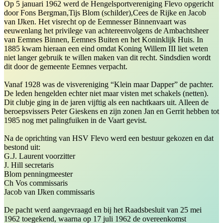
Op 5 januari 1962 werd de Hengelsportvereniging Flevo opgericht
door Fons Bergman,Tijs Blom (schilder),Cees de Rijke en Jacob
van IJken. Het visrecht op de Eemnesser Binnenvaart was
eeuwenlang het privilege van achtereenvolgens de Ambachtsheer
van Eemnes Binnen, Eemnes Buiten en het Koninklijk Huis. In
1885 kwam hieraan een eind omdat Koning Willem III liet weten
niet langer gebruik te willen maken van dit recht. Sindsdien wordt
dit door de gemeente Eemnes verpacht.
Vanaf 1928 was de visvereniging “Klein maar Dapper” de pachter.
De leden hengelden echter niet maar visten met schakels (netten).
Dit clubje ging in de jaren vijftig als een nachtkaars uit. Alleen de
beroepsvissers Peter Gieskens en zijn zonen Jan en Gerrit hebben tot
1985 nog met palingfuiken in de Vaart gevist.
Na de oprichting van HSV Flevo werd een bestuur gekozen en dat
bestond uit:
G.J. Laurent voorzitter
J. Hill secretaris
Blom penningmeester
Ch Vos commissaris
Jacob van IJken commissaris
De pacht werd aangevraagd en bij het Raadsbesluit van 25 mei
1962 toegekend, waarna op 17 juli 1962 de overeenkomst