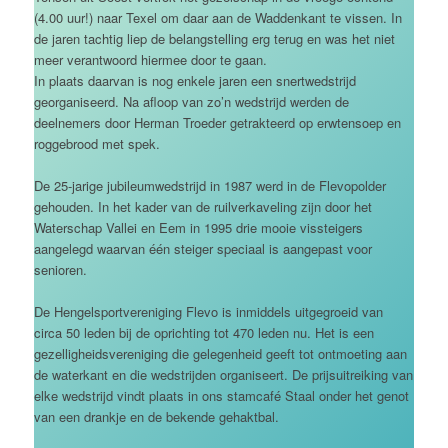
(4.00 uur!) naar Texel om daar aan de Waddenkant te vissen. In
de jaren tachtig liep de belangstelling erg terug en was het niet
meer verantwoord hiermee door te gaan.
In plaats daarvan is nog enkele jaren een snertwedstrijd
georganiseerd. Na afloop van zo’n wedstrijd werden de
deelnemers door Herman Troeder getrakteerd op erwtensoep en
roggebrood met spek.
De 25-jarige jubileumwedstrijd in 1987 werd in de Flevopolder
gehouden. In het kader van de ruilverkaveling zijn door het
Waterschap Vallei en Eem in 1995 drie mooie vissteigers
aangelegd waarvan één steiger speciaal is aangepast voor
senioren.
De Hengelsportvereniging Flevo is inmiddels uitgegroeid van
circa 50 leden bij de oprichting tot 470 leden nu. Het is een
gezelligheidsvereniging die gelegenheid geeft tot ontmoeting aan
de waterkant en die wedstrijden organiseert. De prijsuitreiking van
elke wedstrijd vindt plaats in ons stamcafé Staal onder het genot
van een drankje en de bekende gehaktbal.