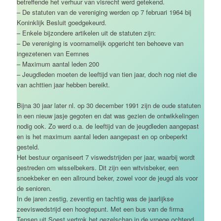
betreffende het verhuur van visrecht werd getekend.
– De statuten van de vereniging werden op 7 februari 1964 bij
Koninklijk Besluit goedgekeurd.
– Enkele bijzondere artikelen uit de statuten zijn:
– De vereniging is voornamelijk opgericht ten behoeve van
ingezetenen van Eemnes
– Maximum aantal leden 200
– Jeugdleden moeten de leeftijd van tien jaar, doch nog niet die
van achttien jaar hebben bereikt.
Bijna 30 jaar later nl. op 30 december 1991 zijn de oude statuten
in een nieuw jasje gegoten en dat was gezien de ontwikkelingen
nodig ook. Zo werd o.a. de leeftijd van de jeugdleden aangepast
en is het maximum aantal leden aangepast en op onbeperkt
gesteld.
Het bestuur organiseert 7 viswedstrijden per jaar, waarbij wordt
gestreden om wisselbekers. Dit zijn een witvisbeker, een
snoekbeker en een allround beker, zowel voor de jeugd als voor
de senioren.
In de jaren zestig, zeventig en tachtig was de jaarlijkse
zeeviswedstrijd een hoogtepunt. Met een bus van de firma
Tensen uit Soest vertrok het gezelschap in de vroege ochtend