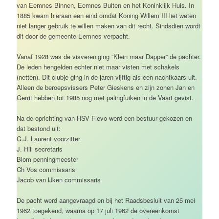
van Eemnes Binnen, Eemnes Buiten en het Koninklijk Huis. In
1885 kwam hieraan een eind omdat Koning Willem III liet weten
niet langer gebruik te willen maken van dit recht. Sindsdien wordt
dit door de gemeente Eemnes verpacht.
Vanaf 1928 was de visvereniging “Klein maar Dapper” de pachter.
De leden hengelden echter niet maar visten met schakels
(netten). Dit clubje ging in de jaren vijftig als een nachtkaars uit.
Alleen de beroepsvissers Peter Gieskens en zijn zonen Jan en
Gerrit hebben tot 1985 nog met palingfuiken in de Vaart gevist.
Na de oprichting van HSV Flevo werd een bestuur gekozen en
dat bestond uit:
G.J. Laurent voorzitter
J. Hill secretaris
Blom penningmeester
Ch Vos commissaris
Jacob van IJken commissaris
De pacht werd aangevraagd en bij het Raadsbesluit van 25 mei
1962 toegekend, waarna op 17 juli 1962 de overeenkomst