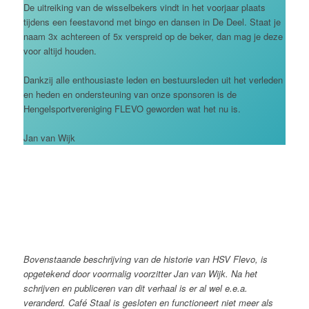
De uitreiking van de wisselbekers vindt in het voorjaar plaats
tijdens een feestavond met bingo en dansen in De Deel. Staat je
naam 3x achtereen of 5x verspreid op de beker, dan mag je deze
voor altijd houden.
Dankzij alle enthousiaste leden en bestuursleden uit het verleden
en heden en ondersteuning van onze sponsoren is de
Hengelsportvereniging FLEVO geworden wat het nu is.
Jan van Wijk
Bovenstaande beschrijving van de historie van HSV Flevo, is
opgetekend door voormalig voorzitter Jan van Wijk. Na het
schrijven en publiceren van dit verhaal is er al wel e.e.a.
veranderd. Café Staal is gesloten en functioneert niet meer als