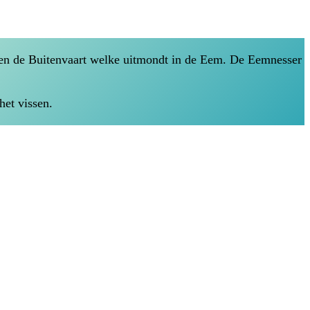
 en de Buitenvaart welke uitmondt in de Eem. De Eemnesser
het vissen.