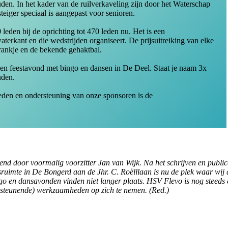
en. In het kader van de ruilverkaveling zijn door het Waterschap
eiger speciaal is aangepast voor senioren.
leden bij de oprichting tot 470 leden nu. Het is een
terkant en die wedstrijden organiseert. De prijsuitreiking van elke
drankje en de bekende gehaktbal.
s een feestavond met bingo en dansen in De Deel. Staat je naam 3x
uden.
 heden en ondersteuning van onze sponsoren is de
d door voormalig voorzitter Jan van Wijk. Na het schrijven en publicere
gsruimte in De Bongerd aan de Jhr. C. Roëlllaan is nu de plek waar wij
go en dansavonden vinden niet langer plaats.
HSV Flevo is nog steeds e
rsteunende) werkzaamheden op zich te nemen. (Red.)