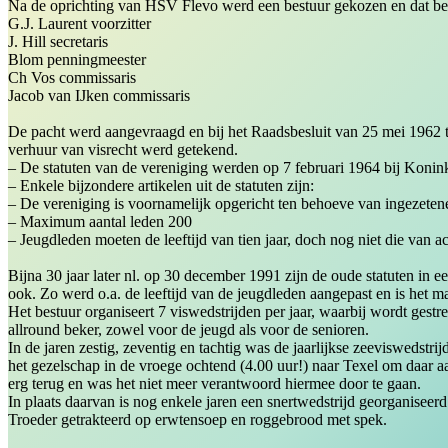
Na de oprichting van HSV Flevo werd een bestuur gekozen en dat bes
G.J. Laurent voorzitter
J. Hill secretaris
Blom penningmeester
Ch Vos commissaris
Jacob van IJken commissaris
De pacht werd aangevraagd en bij het Raadsbesluit van 25 mei 1962 
verhuur van visrecht werd getekend.
– De statuten van de vereniging werden op 7 februari 1964 bij Konin
– Enkele bijzondere artikelen uit de statuten zijn:
– De vereniging is voornamelijk opgericht ten behoeve van ingezete
– Maximum aantal leden 200
– Jeugdleden moeten de leeftijd van tien jaar, doch nog niet die van ac
Bijna 30 jaar later nl. op 30 december 1991 zijn de oude statuten in 
ook. Zo werd o.a. de leeftijd van de jeugdleden aangepast en is het 
Het bestuur organiseert 7 viswedstrijden per jaar, waarbij wordt gest
allround beker, zowel voor de jeugd als voor de senioren.
In de jaren zestig, zeventig en tachtig was de jaarlijkse zeeviswedstr
het gezelschap in de vroege ochtend (4.00 uur!) naar Texel om daar aa
erg terug en was het niet meer verantwoord hiermee door te gaan.
In plaats daarvan is nog enkele jaren een snertwedstrijd georganise
Troeder getrakteerd op erwtensoep en roggebrood met spek.