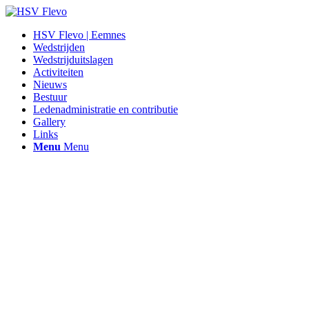
HSV Flevo | Eemnes
Wedstrijden
Wedstrijduitslagen
Activiteiten
Nieuws
Bestuur
Ledenadministratie en contributie
Gallery
Links
Menu
Menu
Hen