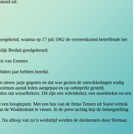
tond uit:
toegekend, waarna op 17 juli 1962 de overeenkomst betreffende het
klijk Besluit goedgekeurd.
nen van Eemnes
httien jaar hebben bereikt.
een nieuw jasje gegoten en dat was gezien de ontwikkelingen nodig
maximum aantal leden aangepast en op onbeperkt gesteld.
reden om wisselbekers. Dit zijn een witvisbeker, een snoekbeker en een
ijd een hoogtepunt. Met een bus van de firma Tensen uit Soest vertrok
n de Waddenkant te vissen. In de jaren tachtig liep de belangstelling
erd. Na afloop van zo’n wedstrijd werden de deelnemers door Herman