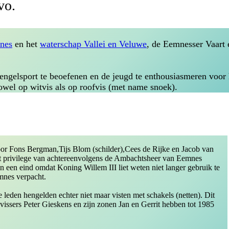
vo.
nes
en het
waterschap Vallei en Veluwe
, de Eemnesser Vaart
engelsport te beoefenen en de jeugd te enthousiasmeren voor 
zowel op witvis als op roofvis (met name snoek).
or Fons Bergman,Tijs Blom (schilder),Cees de Rijke en Jacob van
t privilege van achtereenvolgens de Ambachtsheer van Eemnes
een eind omdat Koning Willem III liet weten niet langer gebruik te
mnes verpacht.
eden hengelden echter niet maar visten met schakels (netten). Dit
psvissers Peter Gieskens en zijn zonen Jan en Gerrit hebben tot 1985