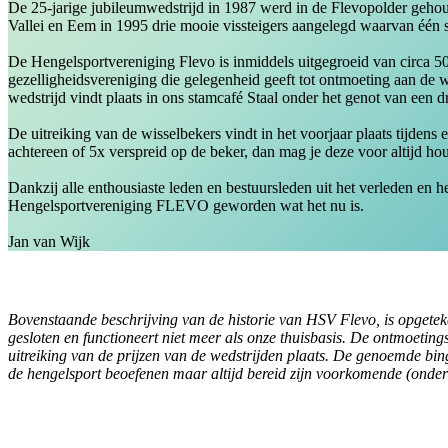
De 25-jarige jubileumwedstrijd in 1987 werd in de Flevopolder gehoud
Vallei en Eem in 1995 drie mooie vissteigers aangelegd waarvan één st
De Hengelsportvereniging Flevo is inmiddels uitgegroeid van circa 50 
gezelligheidsvereniging die gelegenheid geeft tot ontmoeting aan de wa
wedstrijd vindt plaats in ons stamcafé Staal onder het genot van een 
De uitreiking van de wisselbekers vindt in het voorjaar plaats tijden
achtereen of 5x verspreid op de beker, dan mag je deze voor altijd ho
Dankzij alle enthousiaste leden en bestuursleden uit het verleden en
Hengelsportvereniging FLEVO geworden wat het nu is.
Jan van Wijk
Bovenstaande beschrijving van de historie van HSV Flevo, is opgeteken
gesloten en functioneert niet meer als onze thuisbasis. De ontmoetin
uitreiking van de prijzen van de wedstrijden plaats. De genoemde bin
de hengelsport beoefenen maar altijd bereid zijn voorkomende (onde