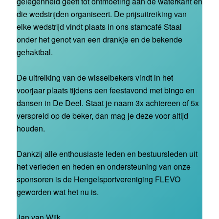
gelegenheid geeft tot ontmoeting aan de waterkant en
die wedstrijden organiseert. De prijsuitreiking van
elke wedstrijd vindt plaats in ons stamcafé Staal
onder het genot van een drankje en de bekende
gehaktbal.
De uitreiking van de wisselbekers vindt in het
voorjaar plaats tijdens een feestavond met bingo en
dansen in De Deel. Staat je naam 3x achtereen of 5x
verspreid op de beker, dan mag je deze voor altijd
houden.
Dankzij alle enthousiaste leden en bestuursleden uit
het verleden en heden en ondersteuning van onze
sponsoren is de Hengelsportvereniging FLEVO
geworden wat het nu is.
Jan van Wijk