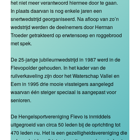
het niet meer verantwoord hiermee door te gaan.
In plaats daarvan is nog enkele jaren een
snertwedstrijd georganiseerd. Na afloop van zo’n
wedstrijd werden de deelnemers door Herman
Troeder getrakteerd op erwtensoep en roggebrood
met spek.
De 25-jarige jubileumwedstrijd in 1987 werd in de
Flevopolder gehouden. In het kader van de
ruilverkaveling zijn door het Waterschap Vallei en
Eem in 1995 drie mooie vissteigers aangelegd
waarvan één steiger speciaal is aangepast voor
senioren.
De Hengelsportvereniging Flevo is inmiddels
uitgegroeid van circa 50 leden bij de oprichting tot
470 leden nu. Het is een gezelligheidsvereniging die