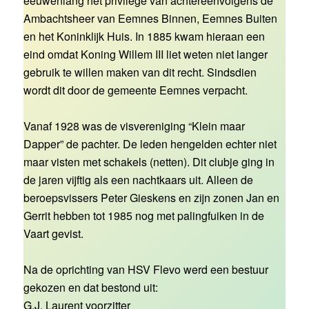
eeuwenlang het privilege van achtereenvolgens de
Ambachtsheer van Eemnes Binnen, Eemnes Buiten
en het Koninklijk Huis. In 1885 kwam hieraan een
eind omdat Koning Willem III liet weten niet langer
gebruik te willen maken van dit recht. Sindsdien
wordt dit door de gemeente Eemnes verpacht.
Vanaf 1928 was de visvereniging “Klein maar
Dapper” de pachter. De leden hengelden echter niet
maar visten met schakels (netten). Dit clubje ging in
de jaren vijftig als een nachtkaars uit. Alleen de
beroepsvissers Peter Gieskens en zijn zonen Jan en
Gerrit hebben tot 1985 nog met palingfuiken in de
Vaart gevist.
Na de oprichting van HSV Flevo werd een bestuur
gekozen en dat bestond uit:
G.J. Laurent voorzitter