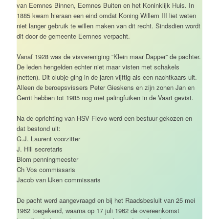
van Eemnes Binnen, Eemnes Buiten en het Koninklijk Huis. In
1885 kwam hieraan een eind omdat Koning Willem III liet weten
niet langer gebruik te willen maken van dit recht. Sindsdien wordt
dit door de gemeente Eemnes verpacht.
Vanaf 1928 was de visvereniging “Klein maar Dapper” de pachter.
De leden hengelden echter niet maar visten met schakels
(netten). Dit clubje ging in de jaren vijftig als een nachtkaars uit.
Alleen de beroepsvissers Peter Gieskens en zijn zonen Jan en
Gerrit hebben tot 1985 nog met palingfuiken in de Vaart gevist.
Na de oprichting van HSV Flevo werd een bestuur gekozen en
dat bestond uit:
G.J. Laurent voorzitter
J. Hill secretaris
Blom penningmeester
Ch Vos commissaris
Jacob van IJken commissaris
De pacht werd aangevraagd en bij het Raadsbesluit van 25 mei
1962 toegekend, waarna op 17 juli 1962 de overeenkomst