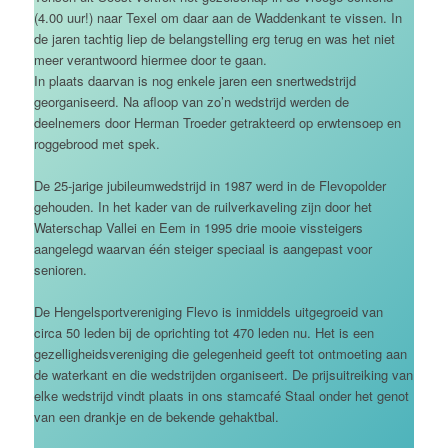
(4.00 uur!) naar Texel om daar aan de Waddenkant te vissen. In
de jaren tachtig liep de belangstelling erg terug en was het niet
meer verantwoord hiermee door te gaan.
In plaats daarvan is nog enkele jaren een snertwedstrijd
georganiseerd. Na afloop van zo’n wedstrijd werden de
deelnemers door Herman Troeder getrakteerd op erwtensoep en
roggebrood met spek.
De 25-jarige jubileumwedstrijd in 1987 werd in de Flevopolder
gehouden. In het kader van de ruilverkaveling zijn door het
Waterschap Vallei en Eem in 1995 drie mooie vissteigers
aangelegd waarvan één steiger speciaal is aangepast voor
senioren.
De Hengelsportvereniging Flevo is inmiddels uitgegroeid van
circa 50 leden bij de oprichting tot 470 leden nu. Het is een
gezelligheidsvereniging die gelegenheid geeft tot ontmoeting aan
de waterkant en die wedstrijden organiseert. De prijsuitreiking van
elke wedstrijd vindt plaats in ons stamcafé Staal onder het genot
van een drankje en de bekende gehaktbal.