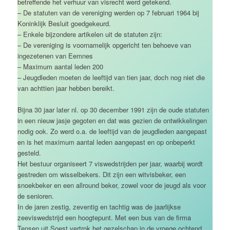
betreffende het verhuur van visrecht werd getekend.
– De statuten van de vereniging werden op 7 februari 1964 bij
Koninklijk Besluit goedgekeurd.
– Enkele bijzondere artikelen uit de statuten zijn:
– De vereniging is voornamelijk opgericht ten behoeve van
ingezetenen van Eemnes
– Maximum aantal leden 200
– Jeugdleden moeten de leeftijd van tien jaar, doch nog niet die
van achttien jaar hebben bereikt.
Bijna 30 jaar later nl. op 30 december 1991 zijn de oude statuten
in een nieuw jasje gegoten en dat was gezien de ontwikkelingen
nodig ook. Zo werd o.a. de leeftijd van de jeugdleden aangepast
en is het maximum aantal leden aangepast en op onbeperkt
gesteld.
Het bestuur organiseert 7 viswedstrijden per jaar, waarbij wordt
gestreden om wisselbekers. Dit zijn een witvisbeker, een
snoekbeker en een allround beker, zowel voor de jeugd als voor
de senioren.
In de jaren zestig, zeventig en tachtig was de jaarlijkse
zeeviswedstrijd een hoogtepunt. Met een bus van de firma
Tensen uit Soest vertrok het gezelschap in de vroege ochtend