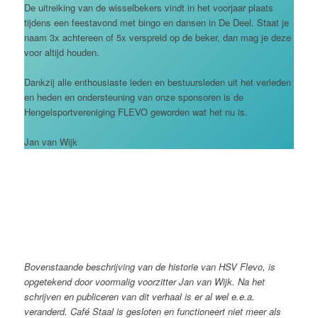
De uitreiking van de wisselbekers vindt in het voorjaar plaats
tijdens een feestavond met bingo en dansen in De Deel. Staat je
naam 3x achtereen of 5x verspreid op de beker, dan mag je deze
voor altijd houden.
Dankzij alle enthousiaste leden en bestuursleden uit het verleden
en heden en ondersteuning van onze sponsoren is de
Hengelsportvereniging FLEVO geworden wat het nu is.
Jan van Wijk
Bovenstaande beschrijving van de historie van HSV Flevo, is
opgetekend door voormalig voorzitter Jan van Wijk. Na het
schrijven en publiceren van dit verhaal is er al wel e.e.a.
veranderd. Café Staal is gesloten en functioneert niet meer als