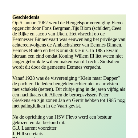
Geschiedenis
Op 5 januari 1962 werd de Hengelsportvereniging Flevo
opgericht door Fons Bergman,Tijs Blom (schilder),Cees
de Rijke en Jacob van IJken. Het visrecht op de
Eemnesser Binnenvaart was eeuwenlang het privilege van
achtereenvolgens de Ambachtsheer van Eemnes Binnen,
Eemnes Buiten en het Koninklijk Huis. In 1885 kwam
hieraan een eind omdat Koning Willem III liet weten niet
langer gebruik te willen maken van dit recht. Sindsdien
wordt dit door de gemeente Eemnes verpacht.
Vanaf 1928 was de visvereniging “Klein maar Dapper”
de pachter. De leden hengelden echter niet maar visten
met schakels (netten). Dit clubje ging in de jaren vijftig als
een nachtkaars uit. Alleen de beroepsvissers Peter
Gieskens en zijn zonen Jan en Gerrit hebben tot 1985 nog
met palingfuiken in de Vaart gevist.
Na de oprichting van HSV Flevo werd een bestuur
gekozen en dat bestond uit:
G.J. Laurent voorzitter
J. Hill secretaris