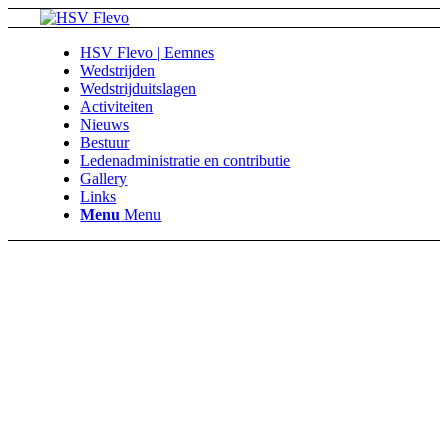
HSV Flevo | Eemnes
Wedstrijden
Wedstrijduitslagen
Activiteiten
Nieuws
Bestuur
Ledenadministratie en contributie
Gallery
Links
Menu
Menu
Hengelsportvereniging Flevo |
Eemnes