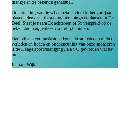
drankje en de bekende gehaktbal.
De uitreiking van de wisselbekers vindt in het voorjaar
plaats tijdens een feestavond met bingo en dansen in De
Deel. Staat je naam 3x achtereen of 5x verspreid op de
beker, dan mag je deze voor altijd houden.
Dankzij alle enthousiaste leden en bestuursleden uit het
verleden en heden en ondersteuning van onze sponsoren
is de Hengelsportvereniging FLEVO geworden wat het
nu is.
Jan van Wijk