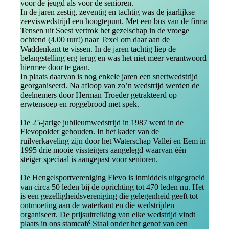
voor de jeugd als voor de senioren.
In de jaren zestig, zeventig en tachtig was de jaarlijkse
zeeviswedstrijd een hoogtepunt. Met een bus van de firma
Tensen uit Soest vertrok het gezelschap in de vroege
ochtend (4.00 uur!) naar Texel om daar aan de
Waddenkant te vissen. In de jaren tachtig liep de
belangstelling erg terug en was het niet meer verantwoord
hiermee door te gaan.
In plaats daarvan is nog enkele jaren een snertwedstrijd
georganiseerd. Na afloop van zo’n wedstrijd werden de
deelnemers door Herman Troeder getrakteerd op
erwtensoep en roggebrood met spek.
De 25-jarige jubileumwedstrijd in 1987 werd in de
Flevopolder gehouden. In het kader van de
ruilverkaveling zijn door het Waterschap Vallei en Eem in
1995 drie mooie vissteigers aangelegd waarvan één
steiger speciaal is aangepast voor senioren.
De Hengelsportvereniging Flevo is inmiddels uitgegroeid
van circa 50 leden bij de oprichting tot 470 leden nu. Het
is een gezelligheidsvereniging die gelegenheid geeft tot
ontmoeting aan de waterkant en die wedstrijden
organiseert. De prijsuitreiking van elke wedstrijd vindt
plaats in ons stamcafé Staal onder het genot van een