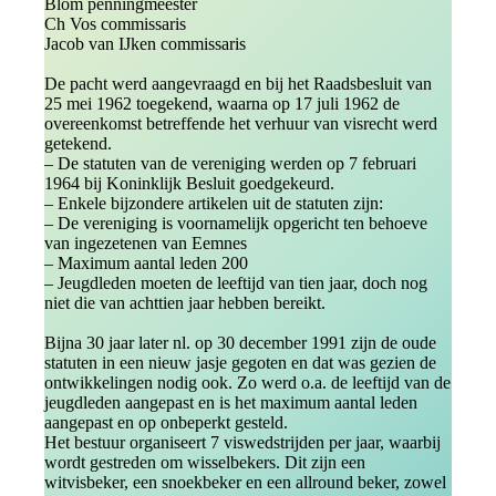
Blom penningmeester
Ch Vos commissaris
Jacob van IJken commissaris
De pacht werd aangevraagd en bij het Raadsbesluit van
25 mei 1962 toegekend, waarna op 17 juli 1962 de
overeenkomst betreffende het verhuur van visrecht werd
getekend.
– De statuten van de vereniging werden op 7 februari
1964 bij Koninklijk Besluit goedgekeurd.
– Enkele bijzondere artikelen uit de statuten zijn:
– De vereniging is voornamelijk opgericht ten behoeve
van ingezetenen van Eemnes
– Maximum aantal leden 200
– Jeugdleden moeten de leeftijd van tien jaar, doch nog
niet die van achttien jaar hebben bereikt.
Bijna 30 jaar later nl. op 30 december 1991 zijn de oude
statuten in een nieuw jasje gegoten en dat was gezien de
ontwikkelingen nodig ook. Zo werd o.a. de leeftijd van de
jeugdleden aangepast en is het maximum aantal leden
aangepast en op onbeperkt gesteld.
Het bestuur organiseert 7 viswedstrijden per jaar, waarbij
wordt gestreden om wisselbekers. Dit zijn een
witvisbeker, een snoekbeker en een allround beker, zowel