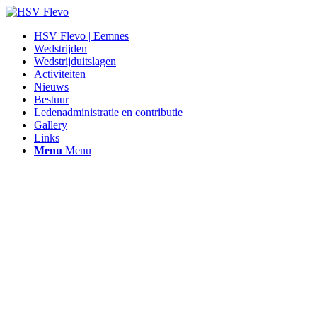
HSV Flevo | Eemnes
Wedstrijden
Wedstrijduitslagen
Activiteiten
Nieuws
Bestuur
Ledenadministratie en contributie
Gallery
Links
Menu
Menu
Hengelsportvereniging Flevo |
Eemnes