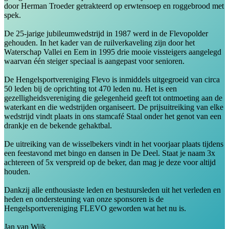
door Herman Troeder getrakteerd op erwtensoep en roggebrood met
spek.
De 25-jarige jubileumwedstrijd in 1987 werd in de Flevopolder
gehouden. In het kader van de ruilverkaveling zijn door het
Waterschap Vallei en Eem in 1995 drie mooie vissteigers aangelegd
waarvan één steiger speciaal is aangepast voor senioren.
De Hengelsportvereniging Flevo is inmiddels uitgegroeid van circa
50 leden bij de oprichting tot 470 leden nu. Het is een
gezelligheidsvereniging die gelegenheid geeft tot ontmoeting aan de
waterkant en die wedstrijden organiseert. De prijsuitreiking van elke
wedstrijd vindt plaats in ons stamcafé Staal onder het genot van een
drankje en de bekende gehaktbal.
De uitreiking van de wisselbekers vindt in het voorjaar plaats tijdens
een feestavond met bingo en dansen in De Deel. Staat je naam 3x
achtereen of 5x verspreid op de beker, dan mag je deze voor altijd
houden.
Dankzij alle enthousiaste leden en bestuursleden uit het verleden en
heden en ondersteuning van onze sponsoren is de
Hengelsportvereniging FLEVO geworden wat het nu is.
Jan van Wijk