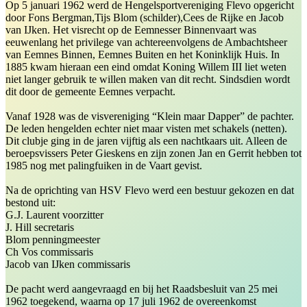
Op 5 januari 1962 werd de Hengelsportvereniging Flevo opgericht
door Fons Bergman,Tijs Blom (schilder),Cees de Rijke en Jacob
van IJken. Het visrecht op de Eemnesser Binnenvaart was
eeuwenlang het privilege van achtereenvolgens de Ambachtsheer
van Eemnes Binnen, Eemnes Buiten en het Koninklijk Huis. In
1885 kwam hieraan een eind omdat Koning Willem III liet weten
niet langer gebruik te willen maken van dit recht. Sindsdien wordt
dit door de gemeente Eemnes verpacht.
Vanaf 1928 was de visvereniging “Klein maar Dapper” de pachter.
De leden hengelden echter niet maar visten met schakels (netten).
Dit clubje ging in de jaren vijftig als een nachtkaars uit. Alleen de
beroepsvissers Peter Gieskens en zijn zonen Jan en Gerrit hebben tot
1985 nog met palingfuiken in de Vaart gevist.
Na de oprichting van HSV Flevo werd een bestuur gekozen en dat
bestond uit:
G.J. Laurent voorzitter
J. Hill secretaris
Blom penningmeester
Ch Vos commissaris
Jacob van IJken commissaris
De pacht werd aangevraagd en bij het Raadsbesluit van 25 mei
1962 toegekend, waarna op 17 juli 1962 de overeenkomst