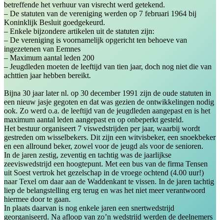
betreffende het verhuur van visrecht werd getekend.
– De statuten van de vereniging werden op 7 februari 1964 bij
Koninklijk Besluit goedgekeurd.
– Enkele bijzondere artikelen uit de statuten zijn:
– De vereniging is voornamelijk opgericht ten behoeve van
ingezetenen van Eemnes
– Maximum aantal leden 200
– Jeugdleden moeten de leeftijd van tien jaar, doch nog niet die van
achttien jaar hebben bereikt.
Bijna 30 jaar later nl. op 30 december 1991 zijn de oude statuten in
een nieuw jasje gegoten en dat was gezien de ontwikkelingen nodig
ook. Zo werd o.a. de leeftijd van de jeugdleden aangepast en is het
maximum aantal leden aangepast en op onbeperkt gesteld.
Het bestuur organiseert 7 viswedstrijden per jaar, waarbij wordt
gestreden om wisselbekers. Dit zijn een witvisbeker, een snoekbeker
en een allround beker, zowel voor de jeugd als voor de senioren.
In de jaren zestig, zeventig en tachtig was de jaarlijkse
zeeviswedstrijd een hoogtepunt. Met een bus van de firma Tensen
uit Soest vertrok het gezelschap in de vroege ochtend (4.00 uur!)
naar Texel om daar aan de Waddenkant te vissen. In de jaren tachtig
liep de belangstelling erg terug en was het niet meer verantwoord
hiermee door te gaan.
In plaats daarvan is nog enkele jaren een snertwedstrijd
georganiseerd. Na afloop van zo’n wedstrijd werden de deelnemers