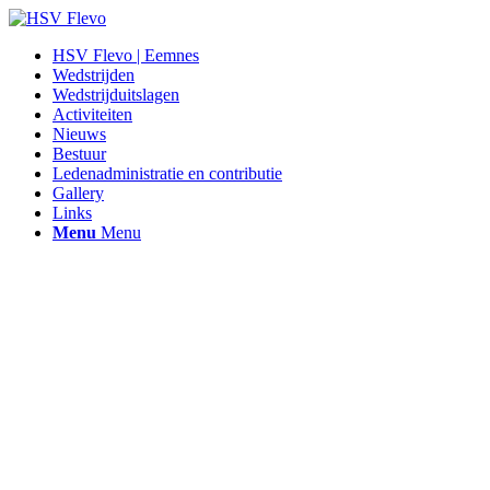
HSV Flevo | Eemnes
Wedstrijden
Wedstrijduitslagen
Activiteiten
Nieuws
Bestuur
Ledenadministratie en contributie
Gallery
Links
Menu
Menu
Hengelsportvereniging Flevo |
Eemnes