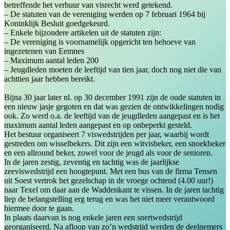
betreffende het verhuur van visrecht werd getekend.
– De statuten van de vereniging werden op 7 februari 1964 bij
Koninklijk Besluit goedgekeurd.
– Enkele bijzondere artikelen uit de statuten zijn:
– De vereniging is voornamelijk opgericht ten behoeve van
ingezetenen van Eemnes
– Maximum aantal leden 200
– Jeugdleden moeten de leeftijd van tien jaar, doch nog niet die van
achttien jaar hebben bereikt.
Bijna 30 jaar later nl. op 30 december 1991 zijn de oude statuten in
een nieuw jasje gegoten en dat was gezien de ontwikkelingen nodig
ook. Zo werd o.a. de leeftijd van de jeugdleden aangepast en is het
maximum aantal leden aangepast en op onbeperkt gesteld.
Het bestuur organiseert 7 viswedstrijden per jaar, waarbij wordt
gestreden om wisselbekers. Dit zijn een witvisbeker, een snoekbeker
en een allround beker, zowel voor de jeugd als voor de senioren.
In de jaren zestig, zeventig en tachtig was de jaarlijkse
zeeviswedstrijd een hoogtepunt. Met een bus van de firma Tensen
uit Soest vertrok het gezelschap in de vroege ochtend (4.00 uur!)
naar Texel om daar aan de Waddenkant te vissen. In de jaren tachtig
liep de belangstelling erg terug en was het niet meer verantwoord
hiermee door te gaan.
In plaats daarvan is nog enkele jaren een snertwedstrijd
georganiseerd. Na afloop van zo’n wedstrijd werden de deelnemers