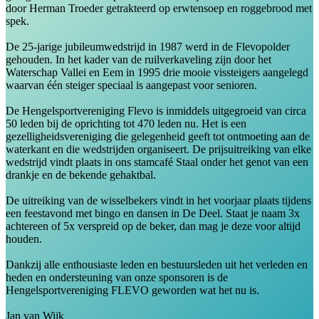
door Herman Troeder getrakteerd op erwtensoep en roggebrood met
spek.
De 25-jarige jubileumwedstrijd in 1987 werd in de Flevopolder
gehouden. In het kader van de ruilverkaveling zijn door het
Waterschap Vallei en Eem in 1995 drie mooie vissteigers aangelegd
waarvan één steiger speciaal is aangepast voor senioren.
De Hengelsportvereniging Flevo is inmiddels uitgegroeid van circa
50 leden bij de oprichting tot 470 leden nu. Het is een
gezelligheidsvereniging die gelegenheid geeft tot ontmoeting aan de
waterkant en die wedstrijden organiseert. De prijsuitreiking van elke
wedstrijd vindt plaats in ons stamcafé Staal onder het genot van een
drankje en de bekende gehaktbal.
De uitreiking van de wisselbekers vindt in het voorjaar plaats tijdens
een feestavond met bingo en dansen in De Deel. Staat je naam 3x
achtereen of 5x verspreid op de beker, dan mag je deze voor altijd
houden.
Dankzij alle enthousiaste leden en bestuursleden uit het verleden en
heden en ondersteuning van onze sponsoren is de
Hengelsportvereniging FLEVO geworden wat het nu is.
Jan van Wijk