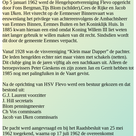
Op 5 januari 1962 werd de Hengelsportvereniging Flevo opgericht
door Fons Bergman,Tijs Blom (schilder),Cees de Rijke en Jacob
van IJken. Het visrecht op de Eemnesser Binnenvaart was
eeuwenlang het privilege van achtereenvolgens de Ambachtsheer
van Eemnes Binnen, Eemnes Buiten en het Koninklijk Huis. In
1885 kwam hieraan een eind omdat Koning Willem III liet weten
niet langer gebruik te willen maken van dit recht. Sindsdien wordt
dit door de gemeente Eemnes verpacht.
Vanaf 1928 was de visvereniging “Klein maar Dapper” de pachter.
De leden hengelden echter niet maar visten met schakels (netten).
Dit clubje ging in de jaren vijftig als een nachtkaars uit. Alleen de
beroepsvissers Peter Gieskens en zijn zonen Jan en Gerrit hebben tot
1985 nog met palingfuiken in de Vaart gevist.
Na de oprichting van HSV Flevo werd een bestuur gekozen en dat
bestond uit:
G.J. Laurent voorzitter
J. Hill secretaris
Blom penningmeester
Ch Vos commissaris
Jacob van IJken commissaris
De pacht werd aangevraagd en bij het Raadsbesluit van 25 mei
1962 toegekend, waarna op 17 juli 1962 de overeenkomst