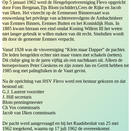
Op 5 januari 1962 werd de Hengelsportvereniging Flevo opgericht
door Fons Bergman,Tijs Blom (schilder),Cees de Rijke en Jacob
van IJken. Het visrecht op de Eemnesser Binnenvaart was
eeuwenlang het privilege van achtereenvolgens de Ambachtsheer
van Eemnes Binnen, Eemnes Buiten en het Koninklijk Huis. In
1885 kwam hieraan een eind omdat Koning Willem III liet weten
niet langer gebruik te willen maken van dit recht. Sindsdien wordt
dit door de gemeente Eemnes verpacht.
Vanaf 1928 was de visvereniging “Klein maar Dapper” de pachter.
De leden hengelden echter niet maar visten met schakels (netten).
Dit clubje ging in de jaren vijftig als een nachtkaars uit. Alleen de
beroepsvissers Peter Gieskens en zijn zonen Jan en Gerrit hebben tot
1985 nog met palingfuiken in de Vaart gevist.
Na de oprichting van HSV Flevo werd een bestuur gekozen en dat
bestond uit:
G.J. Laurent voorzitter
J. Hill secretaris
Blom penningmeester
Ch Vos commissaris
Jacob van IJken commissaris
De pacht werd aangevraagd en bij het Raadsbesluit van 25 mei
1962 toegekend, waarna op 17 juli 1962 de overeenkomst