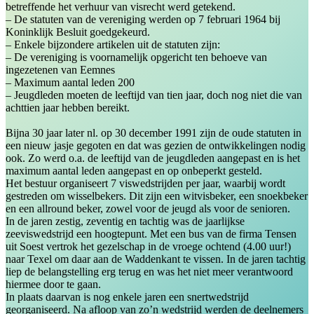
betreffende het verhuur van visrecht werd getekend.
– De statuten van de vereniging werden op 7 februari 1964 bij
Koninklijk Besluit goedgekeurd.
– Enkele bijzondere artikelen uit de statuten zijn:
– De vereniging is voornamelijk opgericht ten behoeve van
ingezetenen van Eemnes
– Maximum aantal leden 200
– Jeugdleden moeten de leeftijd van tien jaar, doch nog niet die van
achttien jaar hebben bereikt.
Bijna 30 jaar later nl. op 30 december 1991 zijn de oude statuten in
een nieuw jasje gegoten en dat was gezien de ontwikkelingen nodig
ook. Zo werd o.a. de leeftijd van de jeugdleden aangepast en is het
maximum aantal leden aangepast en op onbeperkt gesteld.
Het bestuur organiseert 7 viswedstrijden per jaar, waarbij wordt
gestreden om wisselbekers. Dit zijn een witvisbeker, een snoekbeker
en een allround beker, zowel voor de jeugd als voor de senioren.
In de jaren zestig, zeventig en tachtig was de jaarlijkse
zeeviswedstrijd een hoogtepunt. Met een bus van de firma Tensen
uit Soest vertrok het gezelschap in de vroege ochtend (4.00 uur!)
naar Texel om daar aan de Waddenkant te vissen. In de jaren tachtig
liep de belangstelling erg terug en was het niet meer verantwoord
hiermee door te gaan.
In plaats daarvan is nog enkele jaren een snertwedstrijd
georganiseerd. Na afloop van zo’n wedstrijd werden de deelnemers