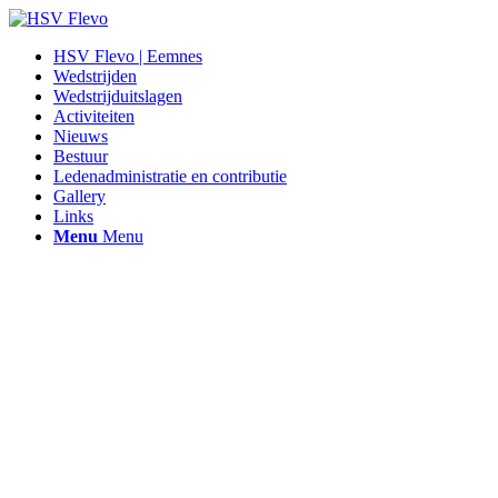
HSV Flevo | Eemnes
Wedstrijden
Wedstrijduitslagen
Activiteiten
Nieuws
Bestuur
Ledenadministratie en contributie
Gallery
Links
Menu
Menu
Hengelsportvereniging Flevo |
Eemnes