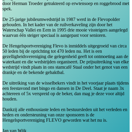
door Herman Troeder getrakteerd op erwtensoep en roggebrood met
spek.
De 25-jarige jubileumwedstrijd in 1987 werd in de Flevopolder
gehouden. In het kader van de ruilverkaveling zijn door het
Waterschap Vallei en Eem in 1995 drie mooie vissteigers aangelegd
waarvan één steiger speciaal is aangepast voor senioren.
De Hengelsportvereniging Flevo is inmiddels uitgegroeid van circa
50 leden bij de oprichting tot 470 leden nu. Het is een
gezelligheidsvereniging die gelegenheid geeft tot ontmoeting aan de
waterkant en die wedstrijden organiseert. De prijsuitreiking van elke
wedstrijd vindt plaats in ons stamcafé Staal onder het genot van een
drankje en de bekende gehaktbal.
De uitreiking van de wisselbekers vindt in het voorjaar plaats tijdens
een feestavond met bingo en dansen in De Deel. Staat je naam 3x
achtereen of 5x verspreid op de beker, dan mag je deze voor altijd
houden.
Dankzij alle enthousiaste leden en bestuursleden uit het verleden en
heden en ondersteuning van onze sponsoren is de
Hengelsportvereniging FLEVO geworden wat het nu is.
Jan van Wijk