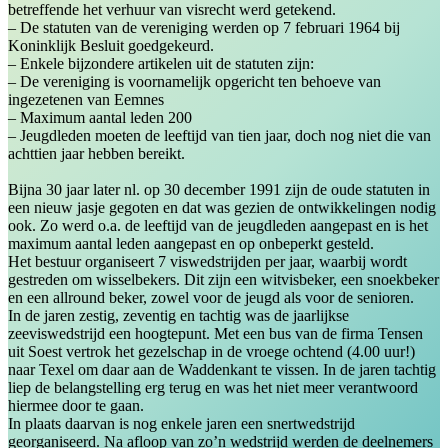
betreffende het verhuur van visrecht werd getekend.
– De statuten van de vereniging werden op 7 februari 1964 bij
Koninklijk Besluit goedgekeurd.
– Enkele bijzondere artikelen uit de statuten zijn:
– De vereniging is voornamelijk opgericht ten behoeve van
ingezetenen van Eemnes
– Maximum aantal leden 200
– Jeugdleden moeten de leeftijd van tien jaar, doch nog niet die van
achttien jaar hebben bereikt.
Bijna 30 jaar later nl. op 30 december 1991 zijn de oude statuten in
een nieuw jasje gegoten en dat was gezien de ontwikkelingen nodig
ook. Zo werd o.a. de leeftijd van de jeugdleden aangepast en is het
maximum aantal leden aangepast en op onbeperkt gesteld.
Het bestuur organiseert 7 viswedstrijden per jaar, waarbij wordt
gestreden om wisselbekers. Dit zijn een witvisbeker, een snoekbeker
en een allround beker, zowel voor de jeugd als voor de senioren.
In de jaren zestig, zeventig en tachtig was de jaarlijkse
zeeviswedstrijd een hoogtepunt. Met een bus van de firma Tensen
uit Soest vertrok het gezelschap in de vroege ochtend (4.00 uur!)
naar Texel om daar aan de Waddenkant te vissen. In de jaren tachtig
liep de belangstelling erg terug en was het niet meer verantwoord
hiermee door te gaan.
In plaats daarvan is nog enkele jaren een snertwedstrijd
georganiseerd. Na afloop van zo’n wedstrijd werden de deelnemers