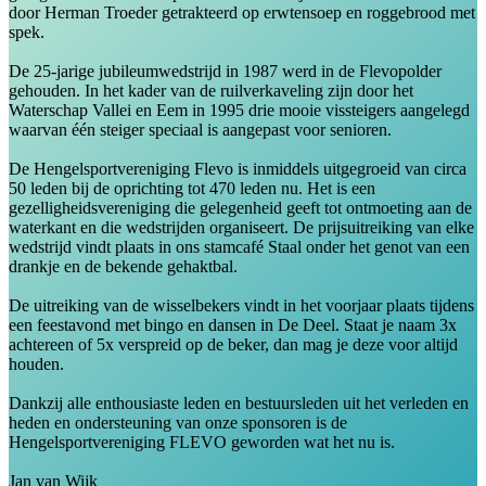
door Herman Troeder getrakteerd op erwtensoep en roggebrood met
spek.
De 25-jarige jubileumwedstrijd in 1987 werd in de Flevopolder
gehouden. In het kader van de ruilverkaveling zijn door het
Waterschap Vallei en Eem in 1995 drie mooie vissteigers aangelegd
waarvan één steiger speciaal is aangepast voor senioren.
De Hengelsportvereniging Flevo is inmiddels uitgegroeid van circa
50 leden bij de oprichting tot 470 leden nu. Het is een
gezelligheidsvereniging die gelegenheid geeft tot ontmoeting aan de
waterkant en die wedstrijden organiseert. De prijsuitreiking van elke
wedstrijd vindt plaats in ons stamcafé Staal onder het genot van een
drankje en de bekende gehaktbal.
De uitreiking van de wisselbekers vindt in het voorjaar plaats tijdens
een feestavond met bingo en dansen in De Deel. Staat je naam 3x
achtereen of 5x verspreid op de beker, dan mag je deze voor altijd
houden.
Dankzij alle enthousiaste leden en bestuursleden uit het verleden en
heden en ondersteuning van onze sponsoren is de
Hengelsportvereniging FLEVO geworden wat het nu is.
Jan van Wijk