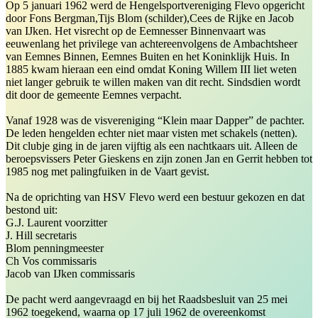
Op 5 januari 1962 werd de Hengelsportvereniging Flevo opgericht
door Fons Bergman,Tijs Blom (schilder),Cees de Rijke en Jacob
van IJken. Het visrecht op de Eemnesser Binnenvaart was
eeuwenlang het privilege van achtereenvolgens de Ambachtsheer
van Eemnes Binnen, Eemnes Buiten en het Koninklijk Huis. In
1885 kwam hieraan een eind omdat Koning Willem III liet weten
niet langer gebruik te willen maken van dit recht. Sindsdien wordt
dit door de gemeente Eemnes verpacht.
Vanaf 1928 was de visvereniging “Klein maar Dapper” de pachter.
De leden hengelden echter niet maar visten met schakels (netten).
Dit clubje ging in de jaren vijftig als een nachtkaars uit. Alleen de
beroepsvissers Peter Gieskens en zijn zonen Jan en Gerrit hebben tot
1985 nog met palingfuiken in de Vaart gevist.
Na de oprichting van HSV Flevo werd een bestuur gekozen en dat
bestond uit:
G.J. Laurent voorzitter
J. Hill secretaris
Blom penningmeester
Ch Vos commissaris
Jacob van IJken commissaris
De pacht werd aangevraagd en bij het Raadsbesluit van 25 mei
1962 toegekend, waarna op 17 juli 1962 de overeenkomst