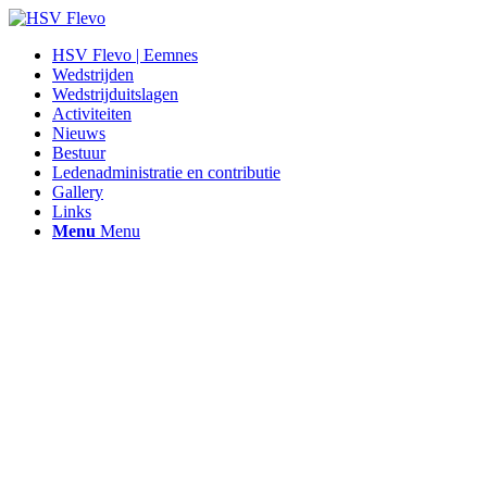
HSV Flevo | Eemnes
Wedstrijden
Wedstrijduitslagen
Activiteiten
Nieuws
Bestuur
Ledenadministratie en contributie
Gallery
Links
Menu
Menu
Hengelsportvereniging Flevo |
Eemnes