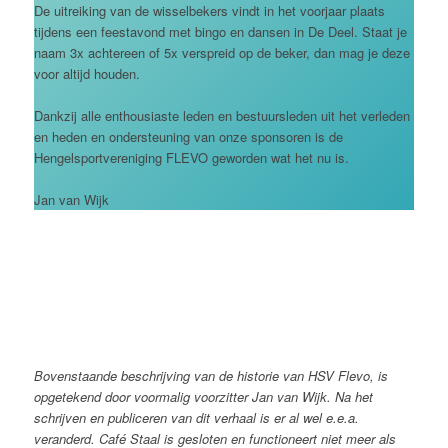
De uitreiking van de wisselbekers vindt in het voorjaar plaats
tijdens een feestavond met bingo en dansen in De Deel. Staat je
naam 3x achtereen of 5x verspreid op de beker, dan mag je deze
voor altijd houden.
Dankzij alle enthousiaste leden en bestuursleden uit het verleden
en heden en ondersteuning van onze sponsoren is de
Hengelsportvereniging FLEVO geworden wat het nu is.
Jan van Wijk
Bovenstaande beschrijving van de historie van HSV Flevo, is
opgetekend door voormalig voorzitter Jan van Wijk. Na het
schrijven en publiceren van dit verhaal is er al wel e.e.a.
veranderd. Café Staal is gesloten en functioneert niet meer als