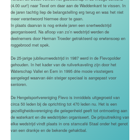
(4.00 uur!) naar Texel om daar aan de Waddenkant te vissen. In
de jaren tachtig liep de belangstelling erg terug en was het niet
meer verantwoord hiermee door te gaan.
In plaats daarvan is nog enkele jaren een snertwedstrijd
georganiseerd. Na afloop van zo’n wedstrijd werden de
deelnemers door Herman Troeder getrakteerd op erwtensoep en
roggebrood met spek.
De 25-jarige jubileumwedstrijd in 1987 werd in de Flevopolder
gehouden. In het kader van de ruilverkaveling zijn door het
Waterschap Vallei en Eem in 1995 drie mooie vissteigers
aangelegd waarvan één steiger speciaal is aangepast voor
senioren.
De Hengelsportvereniging Flevo is inmiddels uitgegroeid van
circa 50 leden bij de oprichting tot 470 leden nu. Het is een
gezelligheidsvereniging die gelegenheid geeft tot ontmoeting aan
de waterkant en die wedstrijden organiseert. De prijsuitreiking van
elke wedstrijd vindt plaats in ons stamcafé Staal onder het genot
van een drankje en de bekende gehaktbal.