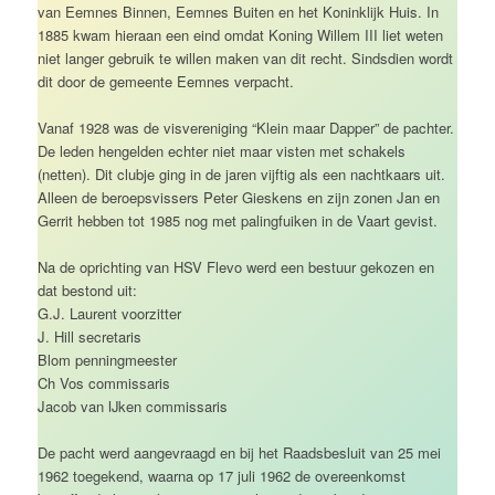
van Eemnes Binnen, Eemnes Buiten en het Koninklijk Huis. In
1885 kwam hieraan een eind omdat Koning Willem III liet weten
niet langer gebruik te willen maken van dit recht. Sindsdien wordt
dit door de gemeente Eemnes verpacht.
Vanaf 1928 was de visvereniging “Klein maar Dapper” de pachter.
De leden hengelden echter niet maar visten met schakels
(netten). Dit clubje ging in de jaren vijftig als een nachtkaars uit.
Alleen de beroepsvissers Peter Gieskens en zijn zonen Jan en
Gerrit hebben tot 1985 nog met palingfuiken in de Vaart gevist.
Na de oprichting van HSV Flevo werd een bestuur gekozen en
dat bestond uit:
G.J. Laurent voorzitter
J. Hill secretaris
Blom penningmeester
Ch Vos commissaris
Jacob van IJken commissaris
De pacht werd aangevraagd en bij het Raadsbesluit van 25 mei
1962 toegekend, waarna op 17 juli 1962 de overeenkomst