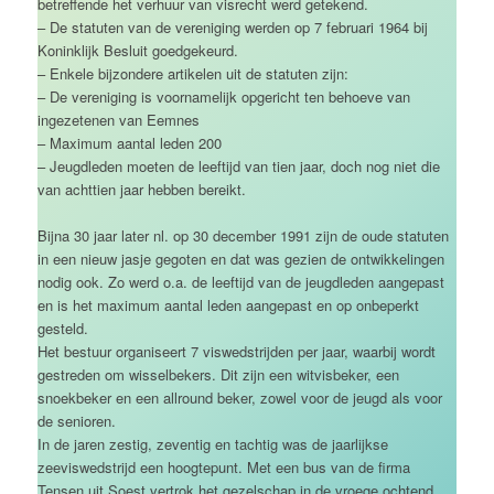
betreffende het verhuur van visrecht werd getekend.
– De statuten van de vereniging werden op 7 februari 1964 bij
Koninklijk Besluit goedgekeurd.
– Enkele bijzondere artikelen uit de statuten zijn:
– De vereniging is voornamelijk opgericht ten behoeve van
ingezetenen van Eemnes
– Maximum aantal leden 200
– Jeugdleden moeten de leeftijd van tien jaar, doch nog niet die
van achttien jaar hebben bereikt.
Bijna 30 jaar later nl. op 30 december 1991 zijn de oude statuten
in een nieuw jasje gegoten en dat was gezien de ontwikkelingen
nodig ook. Zo werd o.a. de leeftijd van de jeugdleden aangepast
en is het maximum aantal leden aangepast en op onbeperkt
gesteld.
Het bestuur organiseert 7 viswedstrijden per jaar, waarbij wordt
gestreden om wisselbekers. Dit zijn een witvisbeker, een
snoekbeker en een allround beker, zowel voor de jeugd als voor
de senioren.
In de jaren zestig, zeventig en tachtig was de jaarlijkse
zeeviswedstrijd een hoogtepunt. Met een bus van de firma
Tensen uit Soest vertrok het gezelschap in de vroege ochtend