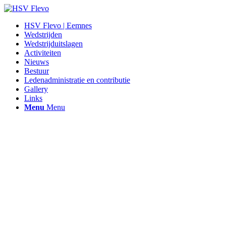
HSV Flevo | Eemnes
Wedstrijden
Wedstrijduitslagen
Activiteiten
Nieuws
Bestuur
Ledenadministratie en contributie
Gallery
Links
Menu
Menu
Hengelsportvereniging Flevo |
Eemnes