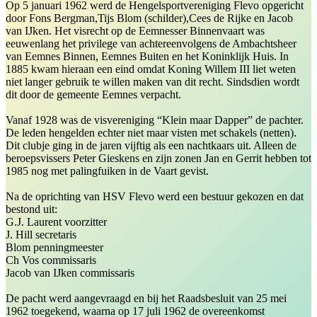
Op 5 januari 1962 werd de Hengelsportvereniging Flevo opgericht
door Fons Bergman,Tijs Blom (schilder),Cees de Rijke en Jacob
van IJken. Het visrecht op de Eemnesser Binnenvaart was
eeuwenlang het privilege van achtereenvolgens de Ambachtsheer
van Eemnes Binnen, Eemnes Buiten en het Koninklijk Huis. In
1885 kwam hieraan een eind omdat Koning Willem III liet weten
niet langer gebruik te willen maken van dit recht. Sindsdien wordt
dit door de gemeente Eemnes verpacht.
Vanaf 1928 was de visvereniging “Klein maar Dapper” de pachter.
De leden hengelden echter niet maar visten met schakels (netten).
Dit clubje ging in de jaren vijftig als een nachtkaars uit. Alleen de
beroepsvissers Peter Gieskens en zijn zonen Jan en Gerrit hebben tot
1985 nog met palingfuiken in de Vaart gevist.
Na de oprichting van HSV Flevo werd een bestuur gekozen en dat
bestond uit:
G.J. Laurent voorzitter
J. Hill secretaris
Blom penningmeester
Ch Vos commissaris
Jacob van IJken commissaris
De pacht werd aangevraagd en bij het Raadsbesluit van 25 mei
1962 toegekend, waarna op 17 juli 1962 de overeenkomst