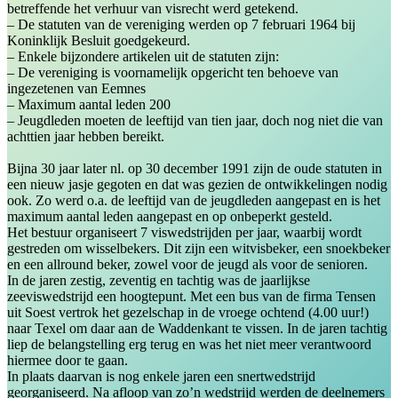
betreffende het verhuur van visrecht werd getekend.
– De statuten van de vereniging werden op 7 februari 1964 bij
Koninklijk Besluit goedgekeurd.
– Enkele bijzondere artikelen uit de statuten zijn:
– De vereniging is voornamelijk opgericht ten behoeve van
ingezetenen van Eemnes
– Maximum aantal leden 200
– Jeugdleden moeten de leeftijd van tien jaar, doch nog niet die van
achttien jaar hebben bereikt.
Bijna 30 jaar later nl. op 30 december 1991 zijn de oude statuten in
een nieuw jasje gegoten en dat was gezien de ontwikkelingen nodig
ook. Zo werd o.a. de leeftijd van de jeugdleden aangepast en is het
maximum aantal leden aangepast en op onbeperkt gesteld.
Het bestuur organiseert 7 viswedstrijden per jaar, waarbij wordt
gestreden om wisselbekers. Dit zijn een witvisbeker, een snoekbeker
en een allround beker, zowel voor de jeugd als voor de senioren.
In de jaren zestig, zeventig en tachtig was de jaarlijkse
zeeviswedstrijd een hoogtepunt. Met een bus van de firma Tensen
uit Soest vertrok het gezelschap in de vroege ochtend (4.00 uur!)
naar Texel om daar aan de Waddenkant te vissen. In de jaren tachtig
liep de belangstelling erg terug en was het niet meer verantwoord
hiermee door te gaan.
In plaats daarvan is nog enkele jaren een snertwedstrijd
georganiseerd. Na afloop van zo’n wedstrijd werden de deelnemers