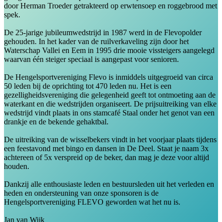
door Herman Troeder getrakteerd op erwtensoep en roggebrood met
spek.
De 25-jarige jubileumwedstrijd in 1987 werd in de Flevopolder
gehouden. In het kader van de ruilverkaveling zijn door het
Waterschap Vallei en Eem in 1995 drie mooie vissteigers aangelegd
waarvan één steiger speciaal is aangepast voor senioren.
De Hengelsportvereniging Flevo is inmiddels uitgegroeid van circa
50 leden bij de oprichting tot 470 leden nu. Het is een
gezelligheidsvereniging die gelegenheid geeft tot ontmoeting aan de
waterkant en die wedstrijden organiseert. De prijsuitreiking van elke
wedstrijd vindt plaats in ons stamcafé Staal onder het genot van een
drankje en de bekende gehaktbal.
De uitreiking van de wisselbekers vindt in het voorjaar plaats tijdens
een feestavond met bingo en dansen in De Deel. Staat je naam 3x
achtereen of 5x verspreid op de beker, dan mag je deze voor altijd
houden.
Dankzij alle enthousiaste leden en bestuursleden uit het verleden en
heden en ondersteuning van onze sponsoren is de
Hengelsportvereniging FLEVO geworden wat het nu is.
Jan van Wijk