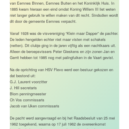
van Eemnes Binnen, Eemnes Buiten en het Koninklijk Huis. In
1885 kwam hieraan een eind omdat Koning Willem III liet weten
niet langer gebruik te willen maken van dit recht. Sindsdien wordt
dit door de gemeente Eemnes verpacht.
Vanaf 1928 was de visvereniging “Klein maar Dapper” de pachter.
De leden hengelden echter niet maar visten met schakels
(netten). Dit clubje ging in de jaren vijftig als een nachtkaars uit.
Alleen de beroepsvissers Peter Gieskens en zijn zonen Jan en
Gerrit hebben tot 1985 nog met palingfuiken in de Vaart gevist.
Na de oprichting van HSV Flevo werd een bestuur gekozen en
dat bestond uit:
G.J. Laurent voorzitter
J. Hill secretaris
Blom penningmeester
Ch Vos commissaris
Jacob van IJken commissaris
De pacht werd aangevraagd en bij het Raadsbesluit van 25 mei
1962 toegekend, waarna op 17 juli 1962 de overeenkomst