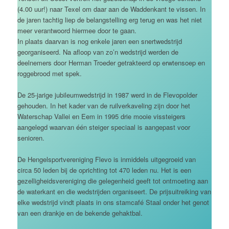
(4.00 uur!) naar Texel om daar aan de Waddenkant te vissen. In
de jaren tachtig liep de belangstelling erg terug en was het niet
meer verantwoord hiermee door te gaan.
In plaats daarvan is nog enkele jaren een snertwedstrijd
georganiseerd. Na afloop van zo’n wedstrijd werden de
deelnemers door Herman Troeder getrakteerd op erwtensoep en
roggebrood met spek.
De 25-jarige jubileumwedstrijd in 1987 werd in de Flevopolder
gehouden. In het kader van de ruilverkaveling zijn door het
Waterschap Vallei en Eem in 1995 drie mooie vissteigers
aangelegd waarvan één steiger speciaal is aangepast voor
senioren.
De Hengelsportvereniging Flevo is inmiddels uitgegroeid van
circa 50 leden bij de oprichting tot 470 leden nu. Het is een
gezelligheidsvereniging die gelegenheid geeft tot ontmoeting aan
de waterkant en die wedstrijden organiseert. De prijsuitreiking van
elke wedstrijd vindt plaats in ons stamcafé Staal onder het genot
van een drankje en de bekende gehaktbal.