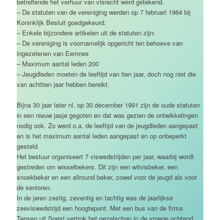
betreffende het verhuur van visrecht werd getekend.
– De statuten van de vereniging werden op 7 februari 1964 bij
Koninklijk Besluit goedgekeurd.
– Enkele bijzondere artikelen uit de statuten zijn:
– De vereniging is voornamelijk opgericht ten behoeve van
ingezetenen van Eemnes
– Maximum aantal leden 200
– Jeugdleden moeten de leeftijd van tien jaar, doch nog niet die
van achttien jaar hebben bereikt.
Bijna 30 jaar later nl. op 30 december 1991 zijn de oude statuten
in een nieuw jasje gegoten en dat was gezien de ontwikkelingen
nodig ook. Zo werd o.a. de leeftijd van de jeugdleden aangepast
en is het maximum aantal leden aangepast en op onbeperkt
gesteld.
Het bestuur organiseert 7 viswedstrijden per jaar, waarbij wordt
gestreden om wisselbekers. Dit zijn een witvisbeker, een
snoekbeker en een allround beker, zowel voor de jeugd als voor
de senioren.
In de jaren zestig, zeventig en tachtig was de jaarlijkse
zeeviswedstrijd een hoogtepunt. Met een bus van de firma
Tensen uit Soest vertrok het gezelschap in de vroege ochtend