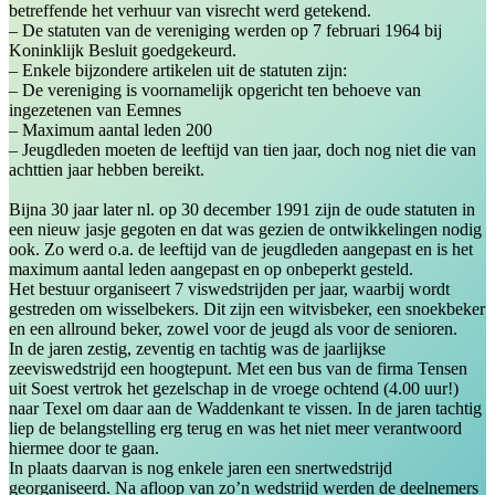
betreffende het verhuur van visrecht werd getekend.
– De statuten van de vereniging werden op 7 februari 1964 bij
Koninklijk Besluit goedgekeurd.
– Enkele bijzondere artikelen uit de statuten zijn:
– De vereniging is voornamelijk opgericht ten behoeve van
ingezetenen van Eemnes
– Maximum aantal leden 200
– Jeugdleden moeten de leeftijd van tien jaar, doch nog niet die van
achttien jaar hebben bereikt.
Bijna 30 jaar later nl. op 30 december 1991 zijn de oude statuten in
een nieuw jasje gegoten en dat was gezien de ontwikkelingen nodig
ook. Zo werd o.a. de leeftijd van de jeugdleden aangepast en is het
maximum aantal leden aangepast en op onbeperkt gesteld.
Het bestuur organiseert 7 viswedstrijden per jaar, waarbij wordt
gestreden om wisselbekers. Dit zijn een witvisbeker, een snoekbeker
en een allround beker, zowel voor de jeugd als voor de senioren.
In de jaren zestig, zeventig en tachtig was de jaarlijkse
zeeviswedstrijd een hoogtepunt. Met een bus van de firma Tensen
uit Soest vertrok het gezelschap in de vroege ochtend (4.00 uur!)
naar Texel om daar aan de Waddenkant te vissen. In de jaren tachtig
liep de belangstelling erg terug en was het niet meer verantwoord
hiermee door te gaan.
In plaats daarvan is nog enkele jaren een snertwedstrijd
georganiseerd. Na afloop van zo’n wedstrijd werden de deelnemers