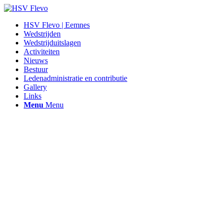
HSV Flevo | Eemnes
Wedstrijden
Wedstrijduitslagen
Activiteiten
Nieuws
Bestuur
Ledenadministratie en contributie
Gallery
Links
Menu
Menu
Hengelsportvereniging Flevo |
Eemnes