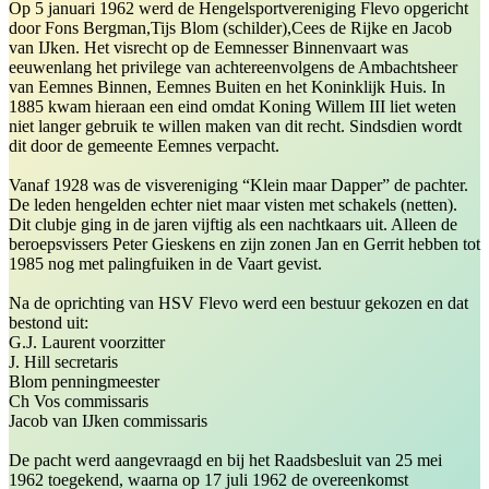
Op 5 januari 1962 werd de Hengelsportvereniging Flevo opgericht
door Fons Bergman,Tijs Blom (schilder),Cees de Rijke en Jacob
van IJken. Het visrecht op de Eemnesser Binnenvaart was
eeuwenlang het privilege van achtereenvolgens de Ambachtsheer
van Eemnes Binnen, Eemnes Buiten en het Koninklijk Huis. In
1885 kwam hieraan een eind omdat Koning Willem III liet weten
niet langer gebruik te willen maken van dit recht. Sindsdien wordt
dit door de gemeente Eemnes verpacht.
Vanaf 1928 was de visvereniging “Klein maar Dapper” de pachter.
De leden hengelden echter niet maar visten met schakels (netten).
Dit clubje ging in de jaren vijftig als een nachtkaars uit. Alleen de
beroepsvissers Peter Gieskens en zijn zonen Jan en Gerrit hebben tot
1985 nog met palingfuiken in de Vaart gevist.
Na de oprichting van HSV Flevo werd een bestuur gekozen en dat
bestond uit:
G.J. Laurent voorzitter
J. Hill secretaris
Blom penningmeester
Ch Vos commissaris
Jacob van IJken commissaris
De pacht werd aangevraagd en bij het Raadsbesluit van 25 mei
1962 toegekend, waarna op 17 juli 1962 de overeenkomst