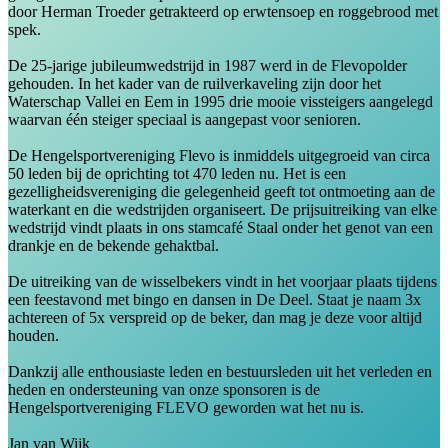
door Herman Troeder getrakteerd op erwtensoep en roggebrood met
spek.
De 25-jarige jubileumwedstrijd in 1987 werd in de Flevopolder
gehouden. In het kader van de ruilverkaveling zijn door het
Waterschap Vallei en Eem in 1995 drie mooie vissteigers aangelegd
waarvan één steiger speciaal is aangepast voor senioren.
De Hengelsportvereniging Flevo is inmiddels uitgegroeid van circa
50 leden bij de oprichting tot 470 leden nu. Het is een
gezelligheidsvereniging die gelegenheid geeft tot ontmoeting aan de
waterkant en die wedstrijden organiseert. De prijsuitreiking van elke
wedstrijd vindt plaats in ons stamcafé Staal onder het genot van een
drankje en de bekende gehaktbal.
De uitreiking van de wisselbekers vindt in het voorjaar plaats tijdens
een feestavond met bingo en dansen in De Deel. Staat je naam 3x
achtereen of 5x verspreid op de beker, dan mag je deze voor altijd
houden.
Dankzij alle enthousiaste leden en bestuursleden uit het verleden en
heden en ondersteuning van onze sponsoren is de
Hengelsportvereniging FLEVO geworden wat het nu is.
Jan van Wijk