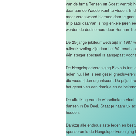
van de firma Tensen uit Soest vertrok h
daar aan de Waddenkant te vissen. In de 
meer verantwoord hiermee door te gaan
In plaats daarvan is nog enkele jaren e
werden de deelnemers door Herman Troe
De 25-jarige jubileumwedstrijd in 1987 
ruilverkaveling zijn door het Waterscha
één steiger speciaal is aangepast voor 
De Hengelsportvereniging Flevo is inmidd
leden nu. Het is een gezelligheidsveren
die wedstrijden organiseert. De prijsuit
het genot van een drankje en de bekend
De uitreiking van de wisselbekers vindt 
dansen in De Deel. Staat je naam 3x ach
houden.
Dankzij alle enthousiaste leden en bes
sponsoren is de Hengelsportvereniging