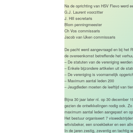
Na de oprichting van HSV Flevo werd ee
G.J. Laurent voorzitter
J. Hill secretaris
Blom penningmeester
Ch Vos commissaris
Jacob van IJken commissaris
De pacht werd aangevraagd en bij het R
de overeenkomst betreffende het verhuu
– De statuten van de vereniging werden 
– Enkele bijzondere artikelen uit de stat
– De vereniging is voornamelijk opger
– Maximum aantal leden 200
– Jeugdleden moeten de leeftijd van tien
Bijna 30 jaar later nl. op 30 december 
gezien de ontwikkelingen nodig ook. Zo 
maximum aantal leden aangepast en op 
Het bestuur organiseert 7 viswedstrijden
witvisbeker, een snoekbeker en een allr
In de jaren zestig, zeventig en tachtig