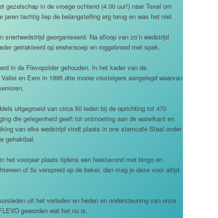
et gezelschap in de vroege ochtend (4.00 uur!) naar Texel om
jaren tachtig liep de belangstelling erg terug en was het niet
.
en snertwedstrijd georganiseerd. Na afloop van zo’n wedstrijd
der getrakteerd op erwtensoep en roggebrood met spek.
werd in de Flevopolder gehouden. In het kader van de
p Vallei en Eem in 1995 drie mooie vissteigers aangelegd waarvan
senioren.
els uitgegroeid van circa 50 leden bij de oprichting tot 470
iging die gelegenheid geeft tot ontmoeting aan de waterkant en
reiking van elke wedstrijd vindt plaats in ons stamcafé Staal onder
e gehaktbal.
in het voorjaar plaats tijdens een feestavond met bingo en
tereen of 5x verspreid op de beker, dan mag je deze voor altijd
tuursleden uit het verleden en heden en ondersteuning van onze
 FLEVO geworden wat het nu is.