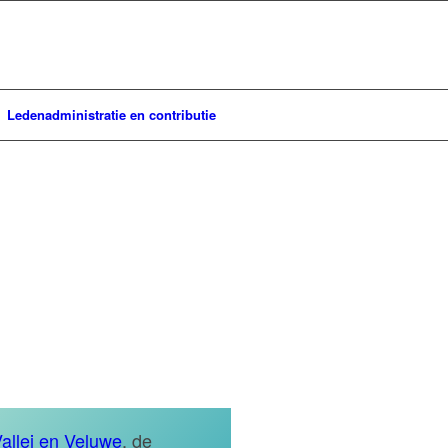
Ledenadministratie en contributie
emnes
allei en Veluwe
, de