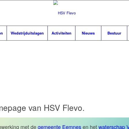
en
Wedstrijduitslagen
Activiteiten
Nieuws
Bestuur
elsportvereniging Flevo | E
mepage van HSV Flevo.
nwerking met de
gemeente Eemnes
en het
waterschap V