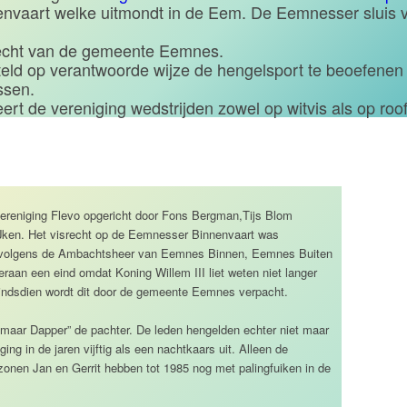
nvaart welke uitmondt in de Eem. De Eemnesser sluis v
recht van de gemeente Eemnes.
teld op verantwoorde wijze de hengelsport te beoefenen 
ssen.
eert de vereniging wedstrijden zowel op witvis als op ro
ereniging Flevo opgericht door Fons Bergman,Tijs Blom
IJken. Het visrecht op de Eemnesser Binnenvaart was
envolgens de Ambachtsheer van Eemnes Binnen, Eemnes Buiten
eraan een eind omdat Koning Willem III liet weten niet langer
 Sindsdien wordt dit door de gemeente Eemnes verpacht.
 maar Dapper” de pachter. De leden hengelden echter niet maar
ging in de jaren vijftig als een nachtkaars uit. Alleen de
zonen Jan en Gerrit hebben tot 1985 nog met palingfuiken in de