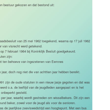
n bestuur gekozen en dat bestond uit:
aadsbesluit van 25 mei 1962 toegekend, waarna op 17 juli 1962
r van visrecht werd getekend.
op 7 februari 1964 bij Koninklijk Besluit goedgekeurd.
uten zijn:
icht ten behoeve van ingezetenen van Eemnes
 jaar, doch nog niet die van achttien jaar hebben bereikt.
1991 zijn de oude statuten in een nieuw jasje gegoten en dat was
werd o.a. de leeftijd van de jeugdleden aangepast en is het
onbeperkt gesteld.
 per jaar, waarbij wordt gestreden om wisselbekers. Dit zijn een
ound beker, zowel voor de jeugd als voor de senioren.
 was de jaarlijkse zeeviswedstrijd een hoogtepunt. Met een bus