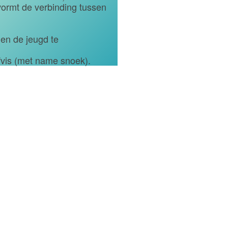
ormt de verbinding tussen
en de jeugd te
ofvis (met name snoek).