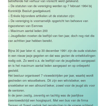
betreffende het verhuur van visrecht werd getekend.
– De statuten van de vereniging werden op 7 februari 1964 bij
Koninklijk Besluit goedgekeurd.
– Enkele bijzondere artikelen uit de statuten zijn:
– De vereniging is voornamelijk opgericht ten behoeve van
ingezetenen van Eemnes
– Maximum aantal leden 200
– Jeugdleden moeten de leeftijd van tien jaar, doch nog niet die
van achttien jaar hebben bereikt.
Bijna 30 jaar later nl. op 30 december 1991 zijn de oude statuten
in een nieuw jasje gegoten en dat was gezien de ontwikkelingen
nodig ook. Zo werd o.a. de leeftijd van de jeugdleden aangepast
en is het maximum aantal leden aangepast en op onbeperkt
gesteld.
Het bestuur organiseert 7 viswedstrijden per jaar, waarbij wordt
gestreden om wisselbekers. Dit zijn een witvisbeker, een
snoekbeker en een allround beker, zowel voor de jeugd als voor
de senioren.
In de jaren zestig, zeventig en tachtig was de jaarlijkse
zeeviswedstrijd een hoogtepunt. Met een bus van de firma
Tensen uit Soest vertrok het gezelschap in de vroege ochtend