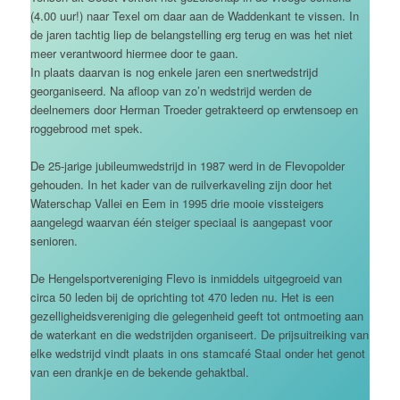
(4.00 uur!) naar Texel om daar aan de Waddenkant te vissen. In
de jaren tachtig liep de belangstelling erg terug en was het niet
meer verantwoord hiermee door te gaan.
In plaats daarvan is nog enkele jaren een snertwedstrijd
georganiseerd. Na afloop van zo’n wedstrijd werden de
deelnemers door Herman Troeder getrakteerd op erwtensoep en
roggebrood met spek.
De 25-jarige jubileumwedstrijd in 1987 werd in de Flevopolder
gehouden. In het kader van de ruilverkaveling zijn door het
Waterschap Vallei en Eem in 1995 drie mooie vissteigers
aangelegd waarvan één steiger speciaal is aangepast voor
senioren.
De Hengelsportvereniging Flevo is inmiddels uitgegroeid van
circa 50 leden bij de oprichting tot 470 leden nu. Het is een
gezelligheidsvereniging die gelegenheid geeft tot ontmoeting aan
de waterkant en die wedstrijden organiseert. De prijsuitreiking van
elke wedstrijd vindt plaats in ons stamcafé Staal onder het genot
van een drankje en de bekende gehaktbal.