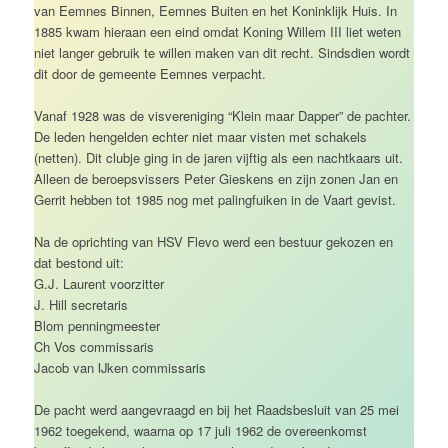
van Eemnes Binnen, Eemnes Buiten en het Koninklijk Huis. In
1885 kwam hieraan een eind omdat Koning Willem III liet weten
niet langer gebruik te willen maken van dit recht. Sindsdien wordt
dit door de gemeente Eemnes verpacht.
Vanaf 1928 was de visvereniging “Klein maar Dapper” de pachter.
De leden hengelden echter niet maar visten met schakels
(netten). Dit clubje ging in de jaren vijftig als een nachtkaars uit.
Alleen de beroepsvissers Peter Gieskens en zijn zonen Jan en
Gerrit hebben tot 1985 nog met palingfuiken in de Vaart gevist.
Na de oprichting van HSV Flevo werd een bestuur gekozen en
dat bestond uit:
G.J. Laurent voorzitter
J. Hill secretaris
Blom penningmeester
Ch Vos commissaris
Jacob van IJken commissaris
De pacht werd aangevraagd en bij het Raadsbesluit van 25 mei
1962 toegekend, waarna op 17 juli 1962 de overeenkomst