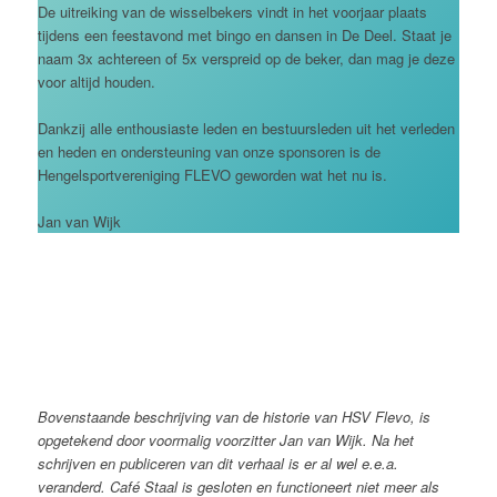
De uitreiking van de wisselbekers vindt in het voorjaar plaats
tijdens een feestavond met bingo en dansen in De Deel. Staat je
naam 3x achtereen of 5x verspreid op de beker, dan mag je deze
voor altijd houden.
Dankzij alle enthousiaste leden en bestuursleden uit het verleden
en heden en ondersteuning van onze sponsoren is de
Hengelsportvereniging FLEVO geworden wat het nu is.
Jan van Wijk
Bovenstaande beschrijving van de historie van HSV Flevo, is
opgetekend door voormalig voorzitter Jan van Wijk. Na het
schrijven en publiceren van dit verhaal is er al wel e.e.a.
veranderd. Café Staal is gesloten en functioneert niet meer als