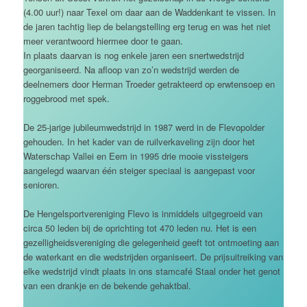
(4.00 uur!) naar Texel om daar aan de Waddenkant te vissen. In
de jaren tachtig liep de belangstelling erg terug en was het niet
meer verantwoord hiermee door te gaan.
In plaats daarvan is nog enkele jaren een snertwedstrijd
georganiseerd. Na afloop van zo’n wedstrijd werden de
deelnemers door Herman Troeder getrakteerd op erwtensoep en
roggebrood met spek.
De 25-jarige jubileumwedstrijd in 1987 werd in de Flevopolder
gehouden. In het kader van de ruilverkaveling zijn door het
Waterschap Vallei en Eem in 1995 drie mooie vissteigers
aangelegd waarvan één steiger speciaal is aangepast voor
senioren.
De Hengelsportvereniging Flevo is inmiddels uitgegroeid van
circa 50 leden bij de oprichting tot 470 leden nu. Het is een
gezelligheidsvereniging die gelegenheid geeft tot ontmoeting aan
de waterkant en die wedstrijden organiseert. De prijsuitreiking van
elke wedstrijd vindt plaats in ons stamcafé Staal onder het genot
van een drankje en de bekende gehaktbal.