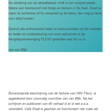
De uitreiking van de wisselbekers vindt in het voorjaar plaats
tijdens een feestavond met bingo en dansen in De Deel. Staat je
naam 3x achtereen of 5x verspreid op de beker, dan mag je deze
voor altijd houden.
Dankzij alle enthousiaste leden en bestuursleden uit het verleden
en heden en ondersteuning van onze sponsoren is de
Hengelsportvereniging FLEVO geworden wat het nu is.
Jan van Wijk
Bovenstaande beschrijving van de historie van HSV Flevo, is
opgetekend door voormalig voorzitter Jan van Wijk. Na het
schrijven en publiceren van dit verhaal is er al wel e.e.a.
veranderd. Café Staal is gesloten en functioneert niet meer als