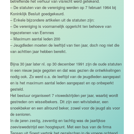
betreffende het verhuur van visrecht werd getekend.
– De statuten van de vereniging werden op 7 februari 1964 bij
Koninklijk Besluit goedgekeurd.
– Enkele bijzondere artikelen uit de statuten zijn:
– De vereniging is voornamelijk opgericht ten behoeve van
ingezetenen van Eemnes
– Maximum aantal leden 200
– Jeugdleden moeten de leeftijd van tien jaar, doch nog niet die
van achttien jaar hebben bereikt.
Bijna 30 jaar later nl. op 30 december 1991 zijn de oude statuten
in een nieuw jasje gegoten en dat was gezien de ontwikkelingen
nodig ook. Zo werd o.a. de leeftijd van de jeugdleden aangepast
en is het maximum aantal leden aangepast en op onbeperkt
gesteld.
Het bestuur organiseert 7 viswedstrijden per jaar, waarbij wordt
gestreden om wisselbekers. Dit zijn een witvisbeker, een
snoekbeker en een allround beker, zowel voor de jeugd als voor
de senioren.
In de jaren zestig, zeventig en tachtig was de jaarlijkse
zeeviswedstrijd een hoogtepunt. Met een bus van de firma
Tensen uit Soest vertrok het gezelschap in de vroege ochtend