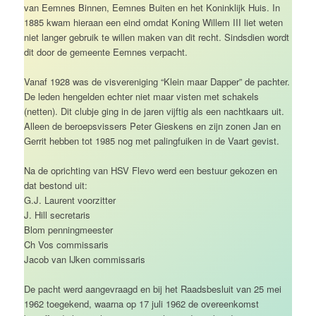
van Eemnes Binnen, Eemnes Buiten en het Koninklijk Huis. In
1885 kwam hieraan een eind omdat Koning Willem III liet weten
niet langer gebruik te willen maken van dit recht. Sindsdien wordt
dit door de gemeente Eemnes verpacht.
Vanaf 1928 was de visvereniging “Klein maar Dapper” de pachter.
De leden hengelden echter niet maar visten met schakels
(netten). Dit clubje ging in de jaren vijftig als een nachtkaars uit.
Alleen de beroepsvissers Peter Gieskens en zijn zonen Jan en
Gerrit hebben tot 1985 nog met palingfuiken in de Vaart gevist.
Na de oprichting van HSV Flevo werd een bestuur gekozen en
dat bestond uit:
G.J. Laurent voorzitter
J. Hill secretaris
Blom penningmeester
Ch Vos commissaris
Jacob van IJken commissaris
De pacht werd aangevraagd en bij het Raadsbesluit van 25 mei
1962 toegekend, waarna op 17 juli 1962 de overeenkomst