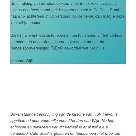
De uitreiking van de wisselbekers vindt in het voorjaar plaats
tijdens een feestavond met bingo en dansen in De Deel. Staat je
naam 3x achtereen of 5x verspreid op de beker, dan mag je deze
voor altijd houden.
Dankzij alle enthousiaste leden en bestuursleden uit het verleden
en heden en ondersteuning van onze sponsoren is de
Hengelsportvereniging FLEVO geworden wat het nu is.
Jan van Wijk
Bovenstaande beschrijving van de historie van HSV Flevo, is
opgetekend door voormalig voorzitter Jan van Wijk. Na het
schrijven en publiceren van dit verhaal is er al wel e.e.a.
veranderd. Café Staal is gesloten en functioneert niet meer als