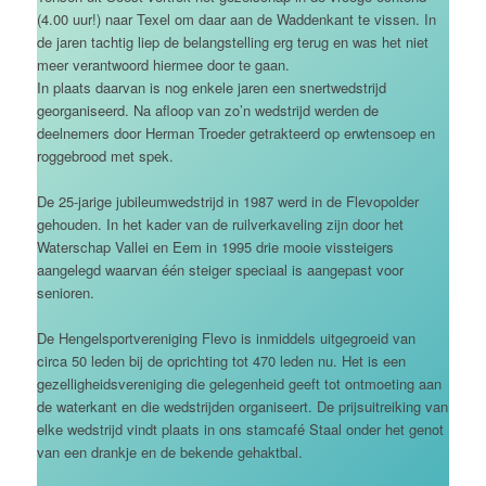
(4.00 uur!) naar Texel om daar aan de Waddenkant te vissen. In
de jaren tachtig liep de belangstelling erg terug en was het niet
meer verantwoord hiermee door te gaan.
In plaats daarvan is nog enkele jaren een snertwedstrijd
georganiseerd. Na afloop van zo’n wedstrijd werden de
deelnemers door Herman Troeder getrakteerd op erwtensoep en
roggebrood met spek.
De 25-jarige jubileumwedstrijd in 1987 werd in de Flevopolder
gehouden. In het kader van de ruilverkaveling zijn door het
Waterschap Vallei en Eem in 1995 drie mooie vissteigers
aangelegd waarvan één steiger speciaal is aangepast voor
senioren.
De Hengelsportvereniging Flevo is inmiddels uitgegroeid van
circa 50 leden bij de oprichting tot 470 leden nu. Het is een
gezelligheidsvereniging die gelegenheid geeft tot ontmoeting aan
de waterkant en die wedstrijden organiseert. De prijsuitreiking van
elke wedstrijd vindt plaats in ons stamcafé Staal onder het genot
van een drankje en de bekende gehaktbal.