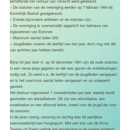
betreffende het verhuur van visrecht werd getekend.
– De statuten van de vereniging werden op 7 februari 1964 bij
Koninklijk Besluit goedgekeurd.
– Enkele bijzondere artikelen uit de statuten zijn:
– De vereniging is voornamelijk opgericht ten behoeve van
ingezetenen van Eemnes
– Maximum aantal leden 200
– Jeugdleden moeten de leeftijd van tien jaar, doch nog niet die
van achttien jaar hebben bereikt.
Bijna 30 jaar later nl. op 30 december 1991 zijn de oude statuten
in een nieuw jasje gegoten en dat was gezien de ontwikkelingen
nodig ook. Zo werd o.a. de leeftijd van de jeugdleden aangepast
en is het maximum aantal leden aangepast en op onbeperkt
gesteld.
Het bestuur organiseert 7 viswedstrijden per jaar, waarbij wordt
gestreden om wisselbekers. Dit zijn een witvisbeker, een
snoekbeker en een allround beker, zowel voor de jeugd als voor
de senioren.
In de jaren zestig, zeventig en tachtig was de jaarlijkse
zeeviswedstrijd een hoogtepunt. Met een bus van de firma
Tensen uit Soest vertrok het gezelschap in de vroege ochtend