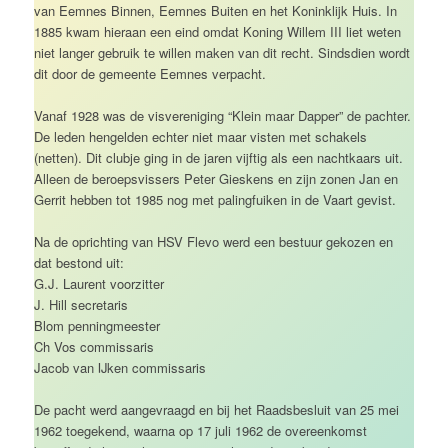
van Eemnes Binnen, Eemnes Buiten en het Koninklijk Huis. In
1885 kwam hieraan een eind omdat Koning Willem III liet weten
niet langer gebruik te willen maken van dit recht. Sindsdien wordt
dit door de gemeente Eemnes verpacht.
Vanaf 1928 was de visvereniging “Klein maar Dapper” de pachter.
De leden hengelden echter niet maar visten met schakels
(netten). Dit clubje ging in de jaren vijftig als een nachtkaars uit.
Alleen de beroepsvissers Peter Gieskens en zijn zonen Jan en
Gerrit hebben tot 1985 nog met palingfuiken in de Vaart gevist.
Na de oprichting van HSV Flevo werd een bestuur gekozen en
dat bestond uit:
G.J. Laurent voorzitter
J. Hill secretaris
Blom penningmeester
Ch Vos commissaris
Jacob van IJken commissaris
De pacht werd aangevraagd en bij het Raadsbesluit van 25 mei
1962 toegekend, waarna op 17 juli 1962 de overeenkomst