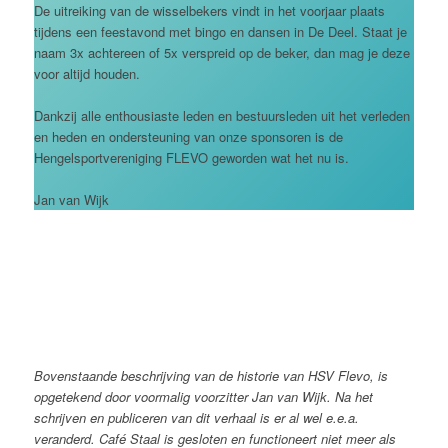
De uitreiking van de wisselbekers vindt in het voorjaar plaats
tijdens een feestavond met bingo en dansen in De Deel. Staat je
naam 3x achtereen of 5x verspreid op de beker, dan mag je deze
voor altijd houden.
Dankzij alle enthousiaste leden en bestuursleden uit het verleden
en heden en ondersteuning van onze sponsoren is de
Hengelsportvereniging FLEVO geworden wat het nu is.
Jan van Wijk
Bovenstaande beschrijving van de historie van HSV Flevo, is
opgetekend door voormalig voorzitter Jan van Wijk. Na het
schrijven en publiceren van dit verhaal is er al wel e.e.a.
veranderd. Café Staal is gesloten en functioneert niet meer als