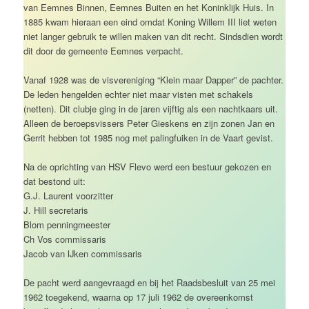
van Eemnes Binnen, Eemnes Buiten en het Koninklijk Huis. In
1885 kwam hieraan een eind omdat Koning Willem III liet weten
niet langer gebruik te willen maken van dit recht. Sindsdien wordt
dit door de gemeente Eemnes verpacht.
Vanaf 1928 was de visvereniging “Klein maar Dapper” de pachter.
De leden hengelden echter niet maar visten met schakels
(netten). Dit clubje ging in de jaren vijftig als een nachtkaars uit.
Alleen de beroepsvissers Peter Gieskens en zijn zonen Jan en
Gerrit hebben tot 1985 nog met palingfuiken in de Vaart gevist.
Na de oprichting van HSV Flevo werd een bestuur gekozen en
dat bestond uit:
G.J. Laurent voorzitter
J. Hill secretaris
Blom penningmeester
Ch Vos commissaris
Jacob van IJken commissaris
De pacht werd aangevraagd en bij het Raadsbesluit van 25 mei
1962 toegekend, waarna op 17 juli 1962 de overeenkomst