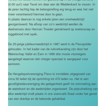
(4.00 uur!) naar Texel om daar aan de Waddenkant te vissen. In
de jaren tachtig liep de belangstelling erg terug en was het niet
meer verantwoord hiermee door te gaan.
In plaats daarvan is nog enkele jaren een snertwedstrijd
georganiseerd. Na afloop van zo’n wedstrijd werden de
deelnemers door Herman Troeder getrakteerd op erwtensoep en
roggebrood met spek.
De 25-jarige jubileumwedstrijd in 1987 werd in de Flevopolder
gehouden. In het kader van de ruilverkaveling zijn door het
Waterschap Vallei en Eem in 1995 drie mooie vissteigers
aangelegd waarvan één steiger speciaal is aangepast voor
senioren.
De Hengelsportvereniging Flevo is inmiddels uitgegroeid van
circa 50 leden bij de oprichting tot 470 leden nu. Het is een
gezelligheidsvereniging die gelegenheid geeft tot ontmoeting aan
de waterkant en die wedstrijden organiseert. De prijsuitreiking van
elke wedstrijd vindt plaats in ons stamcafé Staal onder het genot
van een drankje en de bekende gehaktbal.