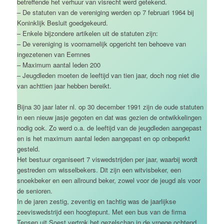
betreffende het verhuur van visrecht werd getekend.
– De statuten van de vereniging werden op 7 februari 1964 bij
Koninklijk Besluit goedgekeurd.
– Enkele bijzondere artikelen uit de statuten zijn:
– De vereniging is voornamelijk opgericht ten behoeve van
ingezetenen van Eemnes
– Maximum aantal leden 200
– Jeugdleden moeten de leeftijd van tien jaar, doch nog niet die
van achttien jaar hebben bereikt.
Bijna 30 jaar later nl. op 30 december 1991 zijn de oude statuten
in een nieuw jasje gegoten en dat was gezien de ontwikkelingen
nodig ook. Zo werd o.a. de leeftijd van de jeugdleden aangepast
en is het maximum aantal leden aangepast en op onbeperkt
gesteld.
Het bestuur organiseert 7 viswedstrijden per jaar, waarbij wordt
gestreden om wisselbekers. Dit zijn een witvisbeker, een
snoekbeker en een allround beker, zowel voor de jeugd als voor
de senioren.
In de jaren zestig, zeventig en tachtig was de jaarlijkse
zeeviswedstrijd een hoogtepunt. Met een bus van de firma
Tensen uit Soest vertrok het gezelschap in de vroege ochtend