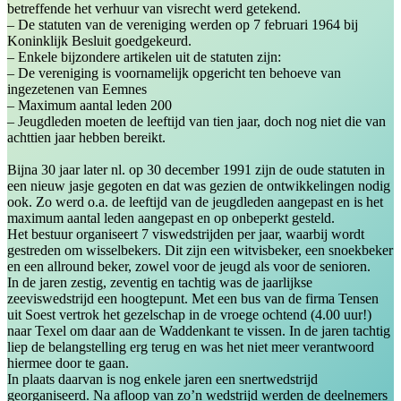
betreffende het verhuur van visrecht werd getekend.
– De statuten van de vereniging werden op 7 februari 1964 bij
Koninklijk Besluit goedgekeurd.
– Enkele bijzondere artikelen uit de statuten zijn:
– De vereniging is voornamelijk opgericht ten behoeve van
ingezetenen van Eemnes
– Maximum aantal leden 200
– Jeugdleden moeten de leeftijd van tien jaar, doch nog niet die van
achttien jaar hebben bereikt.
Bijna 30 jaar later nl. op 30 december 1991 zijn de oude statuten in
een nieuw jasje gegoten en dat was gezien de ontwikkelingen nodig
ook. Zo werd o.a. de leeftijd van de jeugdleden aangepast en is het
maximum aantal leden aangepast en op onbeperkt gesteld.
Het bestuur organiseert 7 viswedstrijden per jaar, waarbij wordt
gestreden om wisselbekers. Dit zijn een witvisbeker, een snoekbeker
en een allround beker, zowel voor de jeugd als voor de senioren.
In de jaren zestig, zeventig en tachtig was de jaarlijkse
zeeviswedstrijd een hoogtepunt. Met een bus van de firma Tensen
uit Soest vertrok het gezelschap in de vroege ochtend (4.00 uur!)
naar Texel om daar aan de Waddenkant te vissen. In de jaren tachtig
liep de belangstelling erg terug en was het niet meer verantwoord
hiermee door te gaan.
In plaats daarvan is nog enkele jaren een snertwedstrijd
georganiseerd. Na afloop van zo’n wedstrijd werden de deelnemers