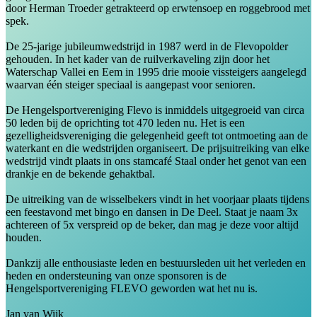
door Herman Troeder getrakteerd op erwtensoep en roggebrood met
spek.
De 25-jarige jubileumwedstrijd in 1987 werd in de Flevopolder
gehouden. In het kader van de ruilverkaveling zijn door het
Waterschap Vallei en Eem in 1995 drie mooie vissteigers aangelegd
waarvan één steiger speciaal is aangepast voor senioren.
De Hengelsportvereniging Flevo is inmiddels uitgegroeid van circa
50 leden bij de oprichting tot 470 leden nu. Het is een
gezelligheidsvereniging die gelegenheid geeft tot ontmoeting aan de
waterkant en die wedstrijden organiseert. De prijsuitreiking van elke
wedstrijd vindt plaats in ons stamcafé Staal onder het genot van een
drankje en de bekende gehaktbal.
De uitreiking van de wisselbekers vindt in het voorjaar plaats tijdens
een feestavond met bingo en dansen in De Deel. Staat je naam 3x
achtereen of 5x verspreid op de beker, dan mag je deze voor altijd
houden.
Dankzij alle enthousiaste leden en bestuursleden uit het verleden en
heden en ondersteuning van onze sponsoren is de
Hengelsportvereniging FLEVO geworden wat het nu is.
Jan van Wijk