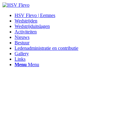
HSV Flevo | Eemnes
Wedstrijden
Wedstrijduitslagen
Activiteiten
Nieuws
Bestuur
Ledenadministratie en contributie
Gallery
Links
Menu
Menu
Hengelsportvereniging Flevo |
Eemnes