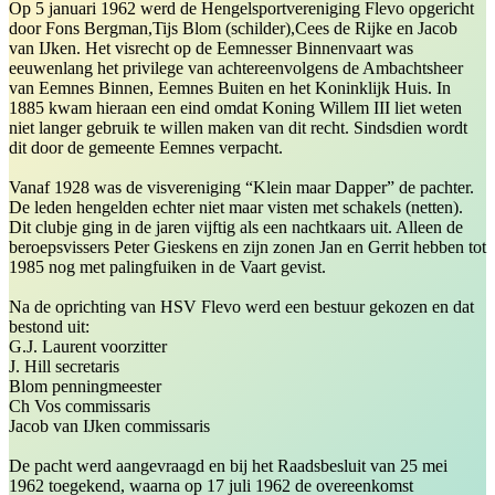
Op 5 januari 1962 werd de Hengelsportvereniging Flevo opgericht
door Fons Bergman,Tijs Blom (schilder),Cees de Rijke en Jacob
van IJken. Het visrecht op de Eemnesser Binnenvaart was
eeuwenlang het privilege van achtereenvolgens de Ambachtsheer
van Eemnes Binnen, Eemnes Buiten en het Koninklijk Huis. In
1885 kwam hieraan een eind omdat Koning Willem III liet weten
niet langer gebruik te willen maken van dit recht. Sindsdien wordt
dit door de gemeente Eemnes verpacht.
Vanaf 1928 was de visvereniging “Klein maar Dapper” de pachter.
De leden hengelden echter niet maar visten met schakels (netten).
Dit clubje ging in de jaren vijftig als een nachtkaars uit. Alleen de
beroepsvissers Peter Gieskens en zijn zonen Jan en Gerrit hebben tot
1985 nog met palingfuiken in de Vaart gevist.
Na de oprichting van HSV Flevo werd een bestuur gekozen en dat
bestond uit:
G.J. Laurent voorzitter
J. Hill secretaris
Blom penningmeester
Ch Vos commissaris
Jacob van IJken commissaris
De pacht werd aangevraagd en bij het Raadsbesluit van 25 mei
1962 toegekend, waarna op 17 juli 1962 de overeenkomst