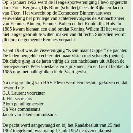
Op 5 januari 1962 werd de Hengelsportvereniging Flevo opgericht
door Fons Bergman,Tijs Blom (schilder),Cees de Rijke en Jacob
van IJken. Het visrecht op de Eemnesser Binnenvaart was
eeuwenlang het privilege van achtereenvolgens de Ambachtsheer
van Eemnes Binnen, Eemnes Buiten en het Koninklijk Huis. In
1885 kwam hieraan een eind omdat Koning Willem III liet weten
niet langer gebruik te willen maken van dit recht. Sindsdien wordt
dit door de gemeente Eemnes verpacht.
Vanaf 1928 was de visvereniging “Klein maar Dapper” de pachter.
De leden hengelden echter niet maar visten met schakels (netten).
Dit clubje ging in de jaren vijftig als een nachtkaars uit. Alleen de
beroepsvissers Peter Gieskens en zijn zonen Jan en Gerrit hebben tot
1985 nog met palingfuiken in de Vaart gevist.
Na de oprichting van HSV Flevo werd een bestuur gekozen en dat
bestond uit:
G.J. Laurent voorzitter
J. Hill secretaris
Blom penningmeester
Ch Vos commissaris
Jacob van IJken commissaris
De pacht werd aangevraagd en bij het Raadsbesluit van 25 mei
1962 toegekend, waarna op 17 juli 1962 de overeenkomst