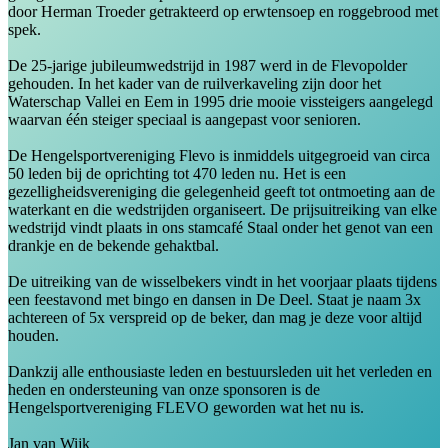
door Herman Troeder getrakteerd op erwtensoep en roggebrood met
spek.
De 25-jarige jubileumwedstrijd in 1987 werd in de Flevopolder
gehouden. In het kader van de ruilverkaveling zijn door het
Waterschap Vallei en Eem in 1995 drie mooie vissteigers aangelegd
waarvan één steiger speciaal is aangepast voor senioren.
De Hengelsportvereniging Flevo is inmiddels uitgegroeid van circa
50 leden bij de oprichting tot 470 leden nu. Het is een
gezelligheidsvereniging die gelegenheid geeft tot ontmoeting aan de
waterkant en die wedstrijden organiseert. De prijsuitreiking van elke
wedstrijd vindt plaats in ons stamcafé Staal onder het genot van een
drankje en de bekende gehaktbal.
De uitreiking van de wisselbekers vindt in het voorjaar plaats tijdens
een feestavond met bingo en dansen in De Deel. Staat je naam 3x
achtereen of 5x verspreid op de beker, dan mag je deze voor altijd
houden.
Dankzij alle enthousiaste leden en bestuursleden uit het verleden en
heden en ondersteuning van onze sponsoren is de
Hengelsportvereniging FLEVO geworden wat het nu is.
Jan van Wijk