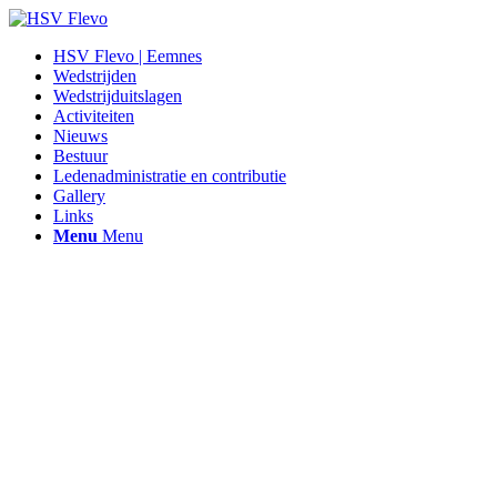
HSV Flevo | Eemnes
Wedstrijden
Wedstrijduitslagen
Activiteiten
Nieuws
Bestuur
Ledenadministratie en contributie
Gallery
Links
Menu
Menu
Hengelsportvereniging Flevo |
Eemnes