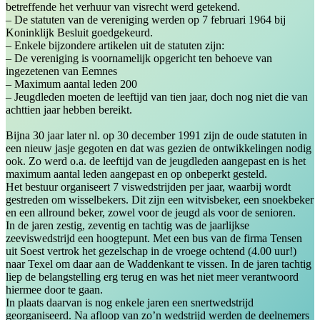
betreffende het verhuur van visrecht werd getekend.
– De statuten van de vereniging werden op 7 februari 1964 bij
Koninklijk Besluit goedgekeurd.
– Enkele bijzondere artikelen uit de statuten zijn:
– De vereniging is voornamelijk opgericht ten behoeve van
ingezetenen van Eemnes
– Maximum aantal leden 200
– Jeugdleden moeten de leeftijd van tien jaar, doch nog niet die van
achttien jaar hebben bereikt.
Bijna 30 jaar later nl. op 30 december 1991 zijn de oude statuten in
een nieuw jasje gegoten en dat was gezien de ontwikkelingen nodig
ook. Zo werd o.a. de leeftijd van de jeugdleden aangepast en is het
maximum aantal leden aangepast en op onbeperkt gesteld.
Het bestuur organiseert 7 viswedstrijden per jaar, waarbij wordt
gestreden om wisselbekers. Dit zijn een witvisbeker, een snoekbeker
en een allround beker, zowel voor de jeugd als voor de senioren.
In de jaren zestig, zeventig en tachtig was de jaarlijkse
zeeviswedstrijd een hoogtepunt. Met een bus van de firma Tensen
uit Soest vertrok het gezelschap in de vroege ochtend (4.00 uur!)
naar Texel om daar aan de Waddenkant te vissen. In de jaren tachtig
liep de belangstelling erg terug en was het niet meer verantwoord
hiermee door te gaan.
In plaats daarvan is nog enkele jaren een snertwedstrijd
georganiseerd. Na afloop van zo’n wedstrijd werden de deelnemers