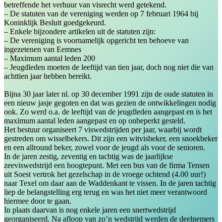
betreffende het verhuur van visrecht werd getekend.
– De statuten van de vereniging werden op 7 februari 1964 bij
Koninklijk Besluit goedgekeurd.
– Enkele bijzondere artikelen uit de statuten zijn:
– De vereniging is voornamelijk opgericht ten behoeve van
ingezetenen van Eemnes
– Maximum aantal leden 200
– Jeugdleden moeten de leeftijd van tien jaar, doch nog niet die van
achttien jaar hebben bereikt.
Bijna 30 jaar later nl. op 30 december 1991 zijn de oude statuten in
een nieuw jasje gegoten en dat was gezien de ontwikkelingen nodig
ook. Zo werd o.a. de leeftijd van de jeugdleden aangepast en is het
maximum aantal leden aangepast en op onbeperkt gesteld.
Het bestuur organiseert 7 viswedstrijden per jaar, waarbij wordt
gestreden om wisselbekers. Dit zijn een witvisbeker, een snoekbeker
en een allround beker, zowel voor de jeugd als voor de senioren.
In de jaren zestig, zeventig en tachtig was de jaarlijkse
zeeviswedstrijd een hoogtepunt. Met een bus van de firma Tensen
uit Soest vertrok het gezelschap in de vroege ochtend (4.00 uur!)
naar Texel om daar aan de Waddenkant te vissen. In de jaren tachtig
liep de belangstelling erg terug en was het niet meer verantwoord
hiermee door te gaan.
In plaats daarvan is nog enkele jaren een snertwedstrijd
georganiseerd. Na afloop van zo’n wedstrijd werden de deelnemers