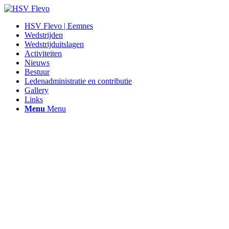
HSV Flevo | Eemnes
Wedstrijden
Wedstrijduitslagen
Activiteiten
Nieuws
Bestuur
Ledenadministratie en contributie
Gallery
Links
Menu
Menu
Hengelsportvereniging Flevo |
Eemnes