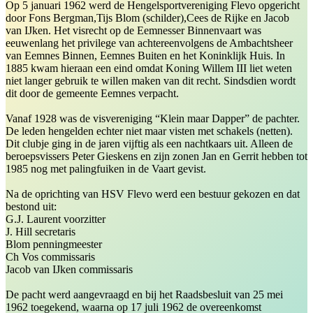
Op 5 januari 1962 werd de Hengelsportvereniging Flevo opgericht
door Fons Bergman,Tijs Blom (schilder),Cees de Rijke en Jacob
van IJken. Het visrecht op de Eemnesser Binnenvaart was
eeuwenlang het privilege van achtereenvolgens de Ambachtsheer
van Eemnes Binnen, Eemnes Buiten en het Koninklijk Huis. In
1885 kwam hieraan een eind omdat Koning Willem III liet weten
niet langer gebruik te willen maken van dit recht. Sindsdien wordt
dit door de gemeente Eemnes verpacht.
Vanaf 1928 was de visvereniging “Klein maar Dapper” de pachter.
De leden hengelden echter niet maar visten met schakels (netten).
Dit clubje ging in de jaren vijftig als een nachtkaars uit. Alleen de
beroepsvissers Peter Gieskens en zijn zonen Jan en Gerrit hebben tot
1985 nog met palingfuiken in de Vaart gevist.
Na de oprichting van HSV Flevo werd een bestuur gekozen en dat
bestond uit:
G.J. Laurent voorzitter
J. Hill secretaris
Blom penningmeester
Ch Vos commissaris
Jacob van IJken commissaris
De pacht werd aangevraagd en bij het Raadsbesluit van 25 mei
1962 toegekend, waarna op 17 juli 1962 de overeenkomst