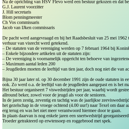
Na de oprichting van HSV Flevo werd een bestuur gekozen en dat bes
G.J. Laurent voorzitter
J. Hill secretaris
Blom penningmeester
Ch Vos commissaris
Jacob van IJken commissaris
De pacht werd aangevraagd en bij het Raadsbesluit van 25 mei 1962 
verhuur van visrecht werd getekend.
– De statuten van de vereniging werden op 7 februari 1964 bij Konin
– Enkele bijzondere artikelen uit de statuten zijn:
– De vereniging is voornamelijk opgericht ten behoeve van ingezete
– Maximum aantal leden 200
– Jeugdleden moeten de leeftijd van tien jaar, doch nog niet die van ac
Bijna 30 jaar later nl. op 30 december 1991 zijn de oude statuten in 
ook. Zo werd o.a. de leeftijd van de jeugdleden aangepast en is het 
Het bestuur organiseert 7 viswedstrijden per jaar, waarbij wordt gest
allround beker, zowel voor de jeugd als voor de senioren.
In de jaren zestig, zeventig en tachtig was de jaarlijkse zeeviswedstr
het gezelschap in de vroege ochtend (4.00 uur!) naar Texel om daar aa
erg terug en was het niet meer verantwoord hiermee door te gaan.
In plaats daarvan is nog enkele jaren een snertwedstrijd georganise
Troeder getrakteerd op erwtensoep en roggebrood met spek.