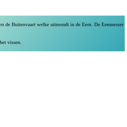
 en de Buitenvaart welke uitmondt in de Eem. De Eemnesser
het vissen.