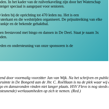
en. In het kader van de ruilverkaveling zijn door het Waterschap
eiger speciaal is aangepast voor senioren.
leden bij de oprichting tot 470 leden nu. Het is een
terkant en die wedstrijden organiseert. De prijsuitreiking van elke
drankje en de bekende gehaktbal.
s een feestavond met bingo en dansen in De Deel. Staat je naam 3x
uden.
 heden en ondersteuning van onze sponsoren is de
d door voormalig voorzitter Jan van Wijk. Na het schrijven en publicere
gsruimte in De Bongerd aan de Jhr. C. Roëlllaan is nu de plek waar wij
go en dansavonden vinden niet langer plaats.
HSV Flevo is nog steeds e
rsteunende) werkzaamheden op zich te nemen. (Red.)