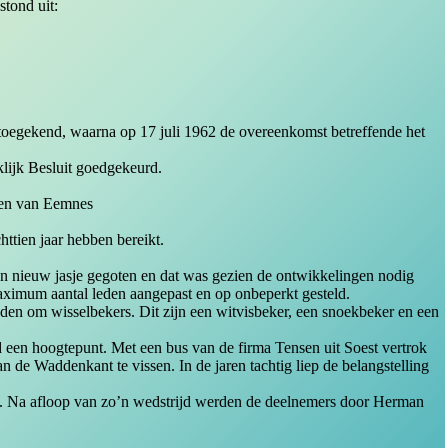
tond uit:
toegekend, waarna op 17 juli 1962 de overeenkomst betreffende het
klijk Besluit goedgekeurd.
nen van Eemnes
httien jaar hebben bereikt.
een nieuw jasje gegoten en dat was gezien de ontwikkelingen nodig
maximum aantal leden aangepast en op onbeperkt gesteld.
reden om wisselbekers. Dit zijn een witvisbeker, een snoekbeker en een
ijd een hoogtepunt. Met een bus van de firma Tensen uit Soest vertrok
n de Waddenkant te vissen. In de jaren tachtig liep de belangstelling
erd. Na afloop van zo’n wedstrijd werden de deelnemers door Herman