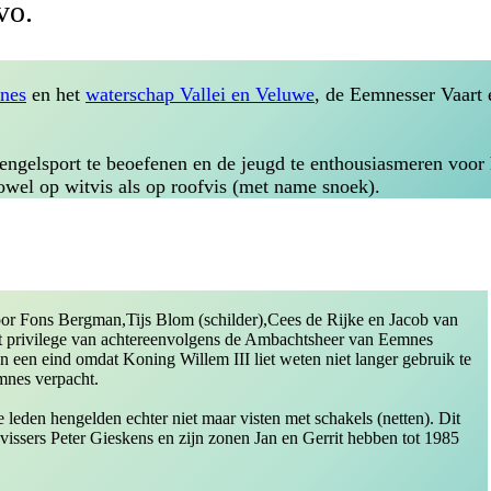
vo.
nes
en het
waterschap Vallei en Veluwe
, de Eemnesser Vaart
engelsport te beoefenen en de jeugd te enthousiasmeren voor 
zowel op witvis als op roofvis (met name snoek).
or Fons Bergman,Tijs Blom (schilder),Cees de Rijke en Jacob van
t privilege van achtereenvolgens de Ambachtsheer van Eemnes
een eind omdat Koning Willem III liet weten niet langer gebruik te
mnes verpacht.
eden hengelden echter niet maar visten met schakels (netten). Dit
psvissers Peter Gieskens en zijn zonen Jan en Gerrit hebben tot 1985