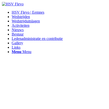
HSV Flevo | Eemnes
Wedstrijden
Wedstrijduitslagen
Activiteiten
Nieuws
Bestuur
Ledenadministratie en contributie
Gallery
Links
Menu
Menu
Hen