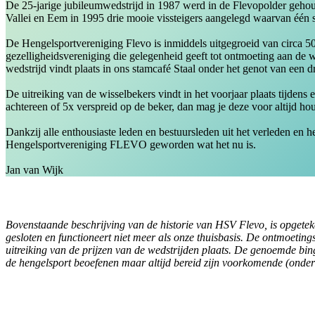
De 25-jarige jubileumwedstrijd in 1987 werd in de Flevopolder gehoud
Vallei en Eem in 1995 drie mooie vissteigers aangelegd waarvan één st
De Hengelsportvereniging Flevo is inmiddels uitgegroeid van circa 50 
gezelligheidsvereniging die gelegenheid geeft tot ontmoeting aan de wa
wedstrijd vindt plaats in ons stamcafé Staal onder het genot van een 
De uitreiking van de wisselbekers vindt in het voorjaar plaats tijden
achtereen of 5x verspreid op de beker, dan mag je deze voor altijd ho
Dankzij alle enthousiaste leden en bestuursleden uit het verleden en
Hengelsportvereniging FLEVO geworden wat het nu is.
Jan van Wijk
Bovenstaande beschrijving van de historie van HSV Flevo, is opgeteken
gesloten en functioneert niet meer als onze thuisbasis. De ontmoetin
uitreiking van de prijzen van de wedstrijden plaats. De genoemde bin
de hengelsport beoefenen maar altijd bereid zijn voorkomende (onde