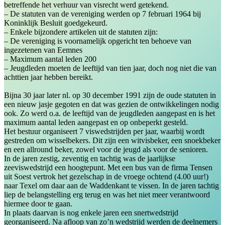
betreffende het verhuur van visrecht werd getekend.
– De statuten van de vereniging werden op 7 februari 1964 bij
Koninklijk Besluit goedgekeurd.
– Enkele bijzondere artikelen uit de statuten zijn:
– De vereniging is voornamelijk opgericht ten behoeve van
ingezetenen van Eemnes
– Maximum aantal leden 200
– Jeugdleden moeten de leeftijd van tien jaar, doch nog niet die van
achttien jaar hebben bereikt.
Bijna 30 jaar later nl. op 30 december 1991 zijn de oude statuten in
een nieuw jasje gegoten en dat was gezien de ontwikkelingen nodig
ook. Zo werd o.a. de leeftijd van de jeugdleden aangepast en is het
maximum aantal leden aangepast en op onbeperkt gesteld.
Het bestuur organiseert 7 viswedstrijden per jaar, waarbij wordt
gestreden om wisselbekers. Dit zijn een witvisbeker, een snoekbeker
en een allround beker, zowel voor de jeugd als voor de senioren.
In de jaren zestig, zeventig en tachtig was de jaarlijkse
zeeviswedstrijd een hoogtepunt. Met een bus van de firma Tensen
uit Soest vertrok het gezelschap in de vroege ochtend (4.00 uur!)
naar Texel om daar aan de Waddenkant te vissen. In de jaren tachtig
liep de belangstelling erg terug en was het niet meer verantwoord
hiermee door te gaan.
In plaats daarvan is nog enkele jaren een snertwedstrijd
georganiseerd. Na afloop van zo’n wedstrijd werden de deelnemers