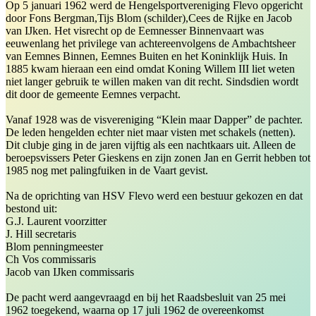
Op 5 januari 1962 werd de Hengelsportvereniging Flevo opgericht
door Fons Bergman,Tijs Blom (schilder),Cees de Rijke en Jacob
van IJken. Het visrecht op de Eemnesser Binnenvaart was
eeuwenlang het privilege van achtereenvolgens de Ambachtsheer
van Eemnes Binnen, Eemnes Buiten en het Koninklijk Huis. In
1885 kwam hieraan een eind omdat Koning Willem III liet weten
niet langer gebruik te willen maken van dit recht. Sindsdien wordt
dit door de gemeente Eemnes verpacht.
Vanaf 1928 was de visvereniging “Klein maar Dapper” de pachter.
De leden hengelden echter niet maar visten met schakels (netten).
Dit clubje ging in de jaren vijftig als een nachtkaars uit. Alleen de
beroepsvissers Peter Gieskens en zijn zonen Jan en Gerrit hebben tot
1985 nog met palingfuiken in de Vaart gevist.
Na de oprichting van HSV Flevo werd een bestuur gekozen en dat
bestond uit:
G.J. Laurent voorzitter
J. Hill secretaris
Blom penningmeester
Ch Vos commissaris
Jacob van IJken commissaris
De pacht werd aangevraagd en bij het Raadsbesluit van 25 mei
1962 toegekend, waarna op 17 juli 1962 de overeenkomst