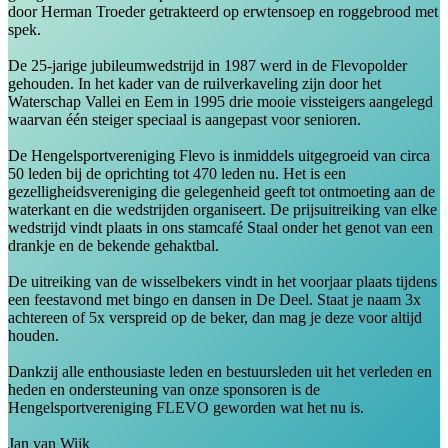
door Herman Troeder getrakteerd op erwtensoep en roggebrood met
spek.
De 25-jarige jubileumwedstrijd in 1987 werd in de Flevopolder
gehouden. In het kader van de ruilverkaveling zijn door het
Waterschap Vallei en Eem in 1995 drie mooie vissteigers aangelegd
waarvan één steiger speciaal is aangepast voor senioren.
De Hengelsportvereniging Flevo is inmiddels uitgegroeid van circa
50 leden bij de oprichting tot 470 leden nu. Het is een
gezelligheidsvereniging die gelegenheid geeft tot ontmoeting aan de
waterkant en die wedstrijden organiseert. De prijsuitreiking van elke
wedstrijd vindt plaats in ons stamcafé Staal onder het genot van een
drankje en de bekende gehaktbal.
De uitreiking van de wisselbekers vindt in het voorjaar plaats tijdens
een feestavond met bingo en dansen in De Deel. Staat je naam 3x
achtereen of 5x verspreid op de beker, dan mag je deze voor altijd
houden.
Dankzij alle enthousiaste leden en bestuursleden uit het verleden en
heden en ondersteuning van onze sponsoren is de
Hengelsportvereniging FLEVO geworden wat het nu is.
Jan van Wijk