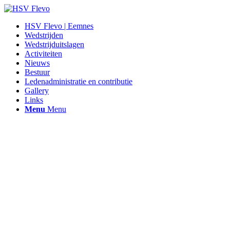
HSV Flevo | Eemnes
Wedstrijden
Wedstrijduitslagen
Activiteiten
Nieuws
Bestuur
Ledenadministratie en contributie
Gallery
Links
Menu
Menu
Hengelsportvereniging Flevo |
Eemnes