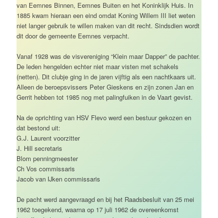
van Eemnes Binnen, Eemnes Buiten en het Koninklijk Huis. In
1885 kwam hieraan een eind omdat Koning Willem III liet weten
niet langer gebruik te willen maken van dit recht. Sindsdien wordt
dit door de gemeente Eemnes verpacht.
Vanaf 1928 was de visvereniging “Klein maar Dapper” de pachter.
De leden hengelden echter niet maar visten met schakels
(netten). Dit clubje ging in de jaren vijftig als een nachtkaars uit.
Alleen de beroepsvissers Peter Gieskens en zijn zonen Jan en
Gerrit hebben tot 1985 nog met palingfuiken in de Vaart gevist.
Na de oprichting van HSV Flevo werd een bestuur gekozen en
dat bestond uit:
G.J. Laurent voorzitter
J. Hill secretaris
Blom penningmeester
Ch Vos commissaris
Jacob van IJken commissaris
De pacht werd aangevraagd en bij het Raadsbesluit van 25 mei
1962 toegekend, waarna op 17 juli 1962 de overeenkomst