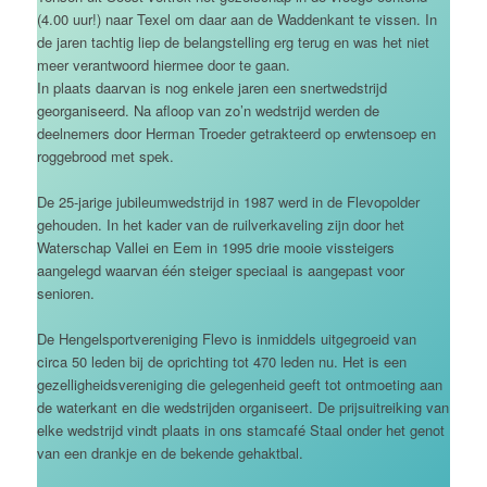
(4.00 uur!) naar Texel om daar aan de Waddenkant te vissen. In
de jaren tachtig liep de belangstelling erg terug en was het niet
meer verantwoord hiermee door te gaan.
In plaats daarvan is nog enkele jaren een snertwedstrijd
georganiseerd. Na afloop van zo’n wedstrijd werden de
deelnemers door Herman Troeder getrakteerd op erwtensoep en
roggebrood met spek.
De 25-jarige jubileumwedstrijd in 1987 werd in de Flevopolder
gehouden. In het kader van de ruilverkaveling zijn door het
Waterschap Vallei en Eem in 1995 drie mooie vissteigers
aangelegd waarvan één steiger speciaal is aangepast voor
senioren.
De Hengelsportvereniging Flevo is inmiddels uitgegroeid van
circa 50 leden bij de oprichting tot 470 leden nu. Het is een
gezelligheidsvereniging die gelegenheid geeft tot ontmoeting aan
de waterkant en die wedstrijden organiseert. De prijsuitreiking van
elke wedstrijd vindt plaats in ons stamcafé Staal onder het genot
van een drankje en de bekende gehaktbal.