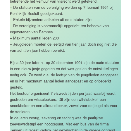
betreffende het verhuur van visrecht werd getekend.
– De statuten van de vereniging werden op 7 februari 1964 bij
Koninklijk Besluit goedgekeurd.
– Enkele bijzondere artikelen uit de statuten zijn:
– De vereniging is voornamelijk opgericht ten behoeve van
ingezetenen van Eemnes
– Maximum aantal leden 200
– Jeugdleden moeten de leeftijd van tien jaar, doch nog niet die
van achttien jaar hebben bereikt.
Bijna 30 jaar later nl. op 30 december 1991 zijn de oude statuten
in een nieuw jasje gegoten en dat was gezien de ontwikkelingen
nodig ook. Zo werd o.a. de leeftijd van de jeugdleden aangepast
en is het maximum aantal leden aangepast en op onbeperkt
gesteld.
Het bestuur organiseert 7 viswedstrijden per jaar, waarbij wordt
gestreden om wisselbekers. Dit zijn een witvisbeker, een
snoekbeker en een allround beker, zowel voor de jeugd als voor
de senioren.
In de jaren zestig, zeventig en tachtig was de jaarlijkse
zeeviswedstrijd een hoogtepunt. Met een bus van de firma
Tensen uit Soest vertrok het gezelschap in de vroege ochtend