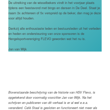
De uitreiking van de wisselbekers vindt in het voorjaar plaats
tijdens een feestavond met bingo en dansen in De Deel. Staat je
naam 3x achtereen of 5x verspreid op de beker, dan mag je deze
voor altijd houden.
Dankzij alle enthousiaste leden en bestuursleden uit het verleden
en heden en ondersteuning van onze sponsoren is de
Hengelsportvereniging FLEVO geworden wat het nu is.
Jan van Wijk
Bovenstaande beschrijving van de historie van HSV Flevo, is
opgetekend door voormalig voorzitter Jan van Wijk. Na het
schrijven en publiceren van dit verhaal is er al wel e.e.a.
veranderd. Café Staal is gesloten en functioneert niet meer als