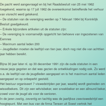
De pacht werd aangevraagd en bij het Raadsbesluit van 25 mei 1962
toegekend, waarna op 17 juli 1962 de overeenkomst betreffende het verhuur
van visrecht werd getekend.
– De statuten van de vereniging werden op 7 februari 1964 bij Koninklijk
Besluit goedgekeurd.
– Enkele bijzondere artikelen uit de statuten zijn:
– De vereniging is voornamelijk opgericht ten behoeve van ingezetenen van
Eemnes
– Maximum aantal leden 200
– Jeugdleden moeten de leeftijd van tien jaar, doch nog niet die van achttien
jaar hebben bereikt.
Bijna 30 jaar later nl. op 30 december 1991 zijn de oude statuten in een
nieuw jasje gegoten en dat was gezien de ontwikkelingen nodig ook. Zo werd
o.a. de leeftijd van de jeugdleden aangepast en is het maximum aantal leden
aangepast en op onbeperkt gesteld.
Het bestuur organiseert 7 viswedstrijden per jaar, waarbij wordt gestreden om
wisselbekers. Dit zijn een witvisbeker, een snoekbeker en een allround beker,
zowel voor de jeugd als voor de senioren.
In de jaren zestig, zeventig en tachtig was de jaarlijkse zeeviswedstrijd een
hoogtepunt. Met een bus van de firma Tensen uit Soest vertrok het