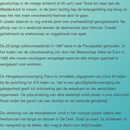
gezelschap in de vroege ochtend (4.00 uur!) naar Texel om daar aan de
Waddenkant te vissen. In de jaren tachtig liep de belangstelling erg terug en
was het niet meer verantwoord hiermee door te gaan.
In plaats daarvan is nog enkele jaren een snertwedstrijd georganiseerd. Na
afloop van zo’n wedstrijd werden de deelnemers door Herman Troeder
getrakteerd op erwtensoep en roggebrood met spek.
De 25-jarige jubileumwedstrijd in 1987 werd in de Flevopolder gehouden. In
het kader van de ruilverkaveling zijn door het Waterschap Vallei en Eem in
1995 drie mooie vissteigers aangelegd waarvan één steiger speciaal is
aangepast voor senioren.
De Hengelsportvereniging Flevo is inmiddels uitgegroeid van circa 50 leden
bij de oprichting tot 470 leden nu. Het is een gezelligheidsvereniging die
gelegenheid geeft tot ontmoeting aan de waterkant en die wedstrijden
organiseert. De prijsuitreiking van elke wedstrijd vindt plaats in ons stamcafé
Staal onder het genot van een drankje en de bekende gehaktbal.
De uitreiking van de wisselbekers vindt in het voorjaar plaats tijdens een
feestavond met bingo en dansen in De Deel. Staat je naam 3x achtereen of
5x verspreid op de beker, dan mag je deze voor altijd houden.