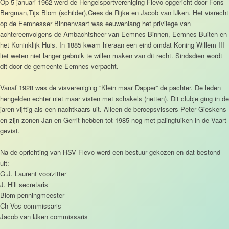
Op 5 januari 1962 werd de Hengelsportvereniging Flevo opgericht door Fons
Bergman,Tijs Blom (schilder),Cees de Rijke en Jacob van IJken. Het visrecht
op de Eemnesser Binnenvaart was eeuwenlang het privilege van
achtereenvolgens de Ambachtsheer van Eemnes Binnen, Eemnes Buiten en
het Koninklijk Huis. In 1885 kwam hieraan een eind omdat Koning Willem III
liet weten niet langer gebruik te willen maken van dit recht. Sindsdien wordt
dit door de gemeente Eemnes verpacht.
Vanaf 1928 was de visvereniging “Klein maar Dapper” de pachter. De leden
hengelden echter niet maar visten met schakels (netten). Dit clubje ging in de
jaren vijftig als een nachtkaars uit. Alleen de beroepsvissers Peter Gieskens
en zijn zonen Jan en Gerrit hebben tot 1985 nog met palingfuiken in de Vaart
gevist.
Na de oprichting van HSV Flevo werd een bestuur gekozen en dat bestond
uit:
G.J. Laurent voorzitter
J. Hill secretaris
Blom penningmeester
Ch Vos commissaris
Jacob van IJken commissaris