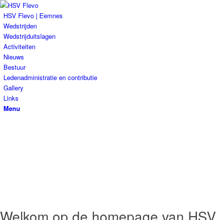
HSV Flevo | Eemnes
Wedstrijden
Wedstrijduitslagen
Activiteiten
Nieuws
Bestuur
Ledenadministratie en contributie
Gallery
Links
Menu
Hengelsportvereniging Flevo |
Eemnes
Welkom op de homepage van HSV