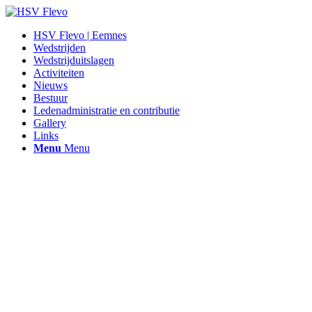
HSV Flevo | Eemnes
Wedstrijden
Wedstrijduitslagen
Activiteiten
Nieuws
Bestuur
Ledenadministratie en contributie
Gallery
Links
Menu
Menu
Hengelsportvereniging Flevo |
Eemnes