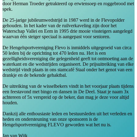
door Herman Troeder getrakteerd op erwtensoep en roggebrood met
spek.
De 25-jarige jubileumwedstrijd in 1987 werd in de Flevopolder
gehouden. In het kader van de ruilverkaveling zijn door het
Waterschap Vallei en Eem in 1995 drie mooie vissteigers aangelegd
waarvan één steiger speciaal is aangepast voor senioren.
De Hengelsportvereniging Flevo is inmiddels uitgegroeid van circa
50 leden bij de oprichting tot 470 leden nu. Het is een
gezelligheidsvereniging die gelegenheid geeft tot ontmoeting aan de
waterkant en die wedstrijden organiseert. De prijsuitreiking van elke
wedstrijd vindt plaats in ons stamcafé Staal onder het genot van een
drankje en de bekende gehaktbal.
De uitreiking van de wisselbekers vindt in het voorjaar plaats tijdens
een feestavond met bingo en dansen in De Deel. Staat je naam 3x
achtereen of 5x verspreid op de beker, dan mag je deze voor altijd
houden.
Dankzij alle enthousiaste leden en bestuursleden uit het verleden en
heden en ondersteuning van onze sponsoren is de
Hengelsportvereniging FLEVO geworden wat het nu is.
Jan van Wijk