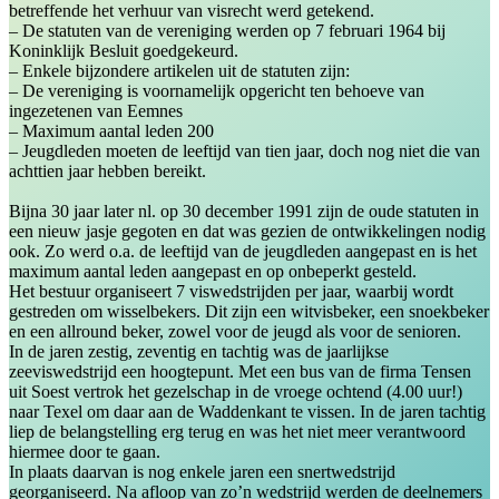
betreffende het verhuur van visrecht werd getekend.
– De statuten van de vereniging werden op 7 februari 1964 bij
Koninklijk Besluit goedgekeurd.
– Enkele bijzondere artikelen uit de statuten zijn:
– De vereniging is voornamelijk opgericht ten behoeve van
ingezetenen van Eemnes
– Maximum aantal leden 200
– Jeugdleden moeten de leeftijd van tien jaar, doch nog niet die van
achttien jaar hebben bereikt.
Bijna 30 jaar later nl. op 30 december 1991 zijn de oude statuten in
een nieuw jasje gegoten en dat was gezien de ontwikkelingen nodig
ook. Zo werd o.a. de leeftijd van de jeugdleden aangepast en is het
maximum aantal leden aangepast en op onbeperkt gesteld.
Het bestuur organiseert 7 viswedstrijden per jaar, waarbij wordt
gestreden om wisselbekers. Dit zijn een witvisbeker, een snoekbeker
en een allround beker, zowel voor de jeugd als voor de senioren.
In de jaren zestig, zeventig en tachtig was de jaarlijkse
zeeviswedstrijd een hoogtepunt. Met een bus van de firma Tensen
uit Soest vertrok het gezelschap in de vroege ochtend (4.00 uur!)
naar Texel om daar aan de Waddenkant te vissen. In de jaren tachtig
liep de belangstelling erg terug en was het niet meer verantwoord
hiermee door te gaan.
In plaats daarvan is nog enkele jaren een snertwedstrijd
georganiseerd. Na afloop van zo’n wedstrijd werden de deelnemers