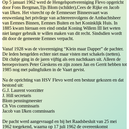
Op 5 januari 1962 werd de Hengelsportvereniging Flevo opgericht
door Fons Bergman,Tijs Blom (schilder),Cees de Rijke en Jacob
van IJken. Het visrecht op de Eemnesser Binnenvaart was
eeuwenlang het privilege van achtereenvolgens de Ambachtsheer
van Eemnes Binnen, Eemnes Buiten en het Koninklijk Huis. In
1885 kwam hieraan een eind omdat Koning Willem III liet weten
niet langer gebruik te willen maken van dit recht. Sindsdien wordt
dit door de gemeente Eemnes verpacht.
Vanaf 1928 was de visvereniging “Klein maar Dapper” de pachter.
De leden hengelden echter niet maar visten met schakels (netten).
Dit clubje ging in de jaren vijftig als een nachtkaars uit. Alleen de
beroepsvissers Peter Gieskens en zijn zonen Jan en Gerrit hebben tot
1985 nog met palingfuiken in de Vaart gevist.
Na de oprichting van HSV Flevo werd een bestuur gekozen en dat
bestond uit:
G.J. Laurent voorzitter
J. Hill secretaris
Blom penningmeester
Ch Vos commissaris
Jacob van IJken commissaris
De pacht werd aangevraagd en bij het Raadsbesluit van 25 mei
1962 toegekend, waarna op 17 juli 1962 de overeenkomst