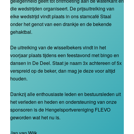
gelegenheid geeft tot ontmoeting aan de waterkant en
die wedstrijden organiseert. De prijsuitreiking van
elke wedstrijd vindt plaats in ons stamcafé Staal
onder het genot van een drankje en de bekende
gehaktbal.
De uitreiking van de wisselbekers vindt in het
voorjaar plaats tijdens een feestavond met bingo en
dansen in De Deel. Staat je naam 3x achtereen of 5x
verspreid op de beker, dan mag je deze voor altijd
houden.
Dankzij alle enthousiaste leden en bestuursleden uit
het verleden en heden en ondersteuning van onze
sponsoren is de Hengelsportvereniging FLEVO
geworden wat het nu is.
Jan van Wijk