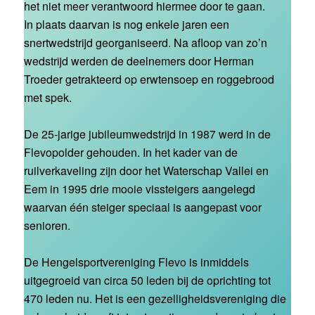
het niet meer verantwoord hiermee door te gaan.
In plaats daarvan is nog enkele jaren een
snertwedstrijd georganiseerd. Na afloop van zo’n
wedstrijd werden de deelnemers door Herman
Troeder getrakteerd op erwtensoep en roggebrood
met spek.
De 25-jarige jubileumwedstrijd in 1987 werd in de
Flevopolder gehouden. In het kader van de
ruilverkaveling zijn door het Waterschap Vallei en
Eem in 1995 drie mooie vissteigers aangelegd
waarvan één steiger speciaal is aangepast voor
senioren.
De Hengelsportvereniging Flevo is inmiddels
uitgegroeid van circa 50 leden bij de oprichting tot
470 leden nu. Het is een gezelligheidsvereniging die