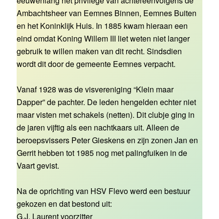
eeuwenlang het privilege van achtereenvolgens de
Ambachtsheer van Eemnes Binnen, Eemnes Buiten
en het Koninklijk Huis. In 1885 kwam hieraan een
eind omdat Koning Willem III liet weten niet langer
gebruik te willen maken van dit recht. Sindsdien
wordt dit door de gemeente Eemnes verpacht.
Vanaf 1928 was de visvereniging “Klein maar
Dapper” de pachter. De leden hengelden echter niet
maar visten met schakels (netten). Dit clubje ging in
de jaren vijftig als een nachtkaars uit. Alleen de
beroepsvissers Peter Gieskens en zijn zonen Jan en
Gerrit hebben tot 1985 nog met palingfuiken in de
Vaart gevist.
Na de oprichting van HSV Flevo werd een bestuur
gekozen en dat bestond uit:
G.J. Laurent voorzitter