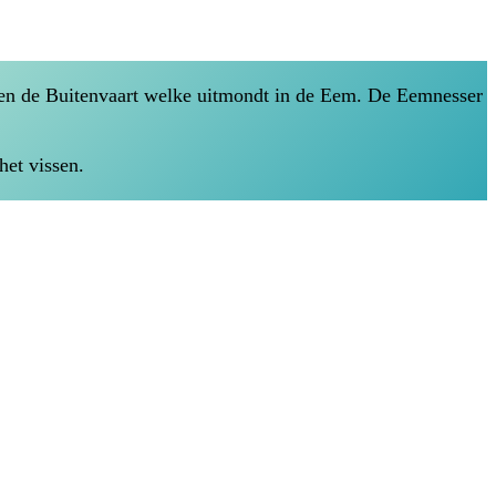
 en de Buitenvaart welke uitmondt in de Eem. De Eemnesser
het vissen.