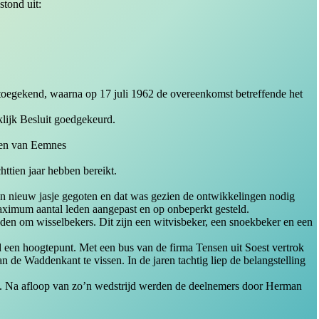
tond uit:
toegekend, waarna op 17 juli 1962 de overeenkomst betreffende het
klijk Besluit goedgekeurd.
nen van Eemnes
httien jaar hebben bereikt.
een nieuw jasje gegoten en dat was gezien de ontwikkelingen nodig
maximum aantal leden aangepast en op onbeperkt gesteld.
reden om wisselbekers. Dit zijn een witvisbeker, een snoekbeker en een
ijd een hoogtepunt. Met een bus van de firma Tensen uit Soest vertrok
n de Waddenkant te vissen. In de jaren tachtig liep de belangstelling
erd. Na afloop van zo’n wedstrijd werden de deelnemers door Herman