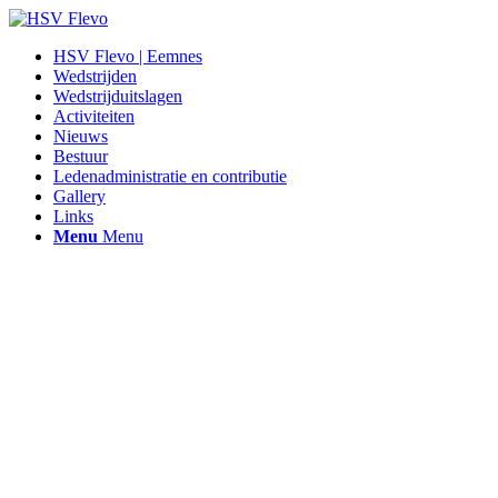
HSV Flevo | Eemnes
Wedstrijden
Wedstrijduitslagen
Activiteiten
Nieuws
Bestuur
Ledenadministratie en contributie
Gallery
Links
Menu
Menu
Hen