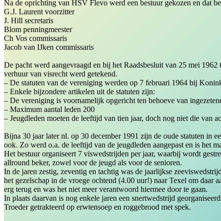
Na de oprichting van HSV Flevo werd een bestuur gekozen en dat bes
G.J. Laurent voorzitter
J. Hill secretaris
Blom penningmeester
Ch Vos commissaris
Jacob van IJken commissaris
De pacht werd aangevraagd en bij het Raadsbesluit van 25 mei 1962 
verhuur van visrecht werd getekend.
– De statuten van de vereniging werden op 7 februari 1964 bij Konin
– Enkele bijzondere artikelen uit de statuten zijn:
– De vereniging is voornamelijk opgericht ten behoeve van ingezete
– Maximum aantal leden 200
– Jeugdleden moeten de leeftijd van tien jaar, doch nog niet die van ac
Bijna 30 jaar later nl. op 30 december 1991 zijn de oude statuten in 
ook. Zo werd o.a. de leeftijd van de jeugdleden aangepast en is het 
Het bestuur organiseert 7 viswedstrijden per jaar, waarbij wordt gest
allround beker, zowel voor de jeugd als voor de senioren.
In de jaren zestig, zeventig en tachtig was de jaarlijkse zeeviswedstr
het gezelschap in de vroege ochtend (4.00 uur!) naar Texel om daar aa
erg terug en was het niet meer verantwoord hiermee door te gaan.
In plaats daarvan is nog enkele jaren een snertwedstrijd georganise
Troeder getrakteerd op erwtensoep en roggebrood met spek.