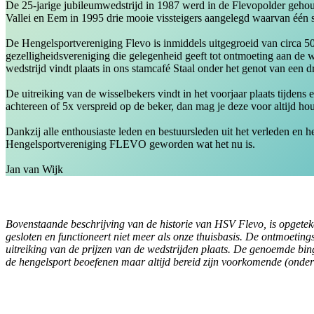
De 25-jarige jubileumwedstrijd in 1987 werd in de Flevopolder gehoud
Vallei en Eem in 1995 drie mooie vissteigers aangelegd waarvan één st
De Hengelsportvereniging Flevo is inmiddels uitgegroeid van circa 50 
gezelligheidsvereniging die gelegenheid geeft tot ontmoeting aan de wa
wedstrijd vindt plaats in ons stamcafé Staal onder het genot van een 
De uitreiking van de wisselbekers vindt in het voorjaar plaats tijden
achtereen of 5x verspreid op de beker, dan mag je deze voor altijd ho
Dankzij alle enthousiaste leden en bestuursleden uit het verleden en
Hengelsportvereniging FLEVO geworden wat het nu is.
Jan van Wijk
Bovenstaande beschrijving van de historie van HSV Flevo, is opgeteken
gesloten en functioneert niet meer als onze thuisbasis. De ontmoetin
uitreiking van de prijzen van de wedstrijden plaats. De genoemde bin
de hengelsport beoefenen maar altijd bereid zijn voorkomende (onde