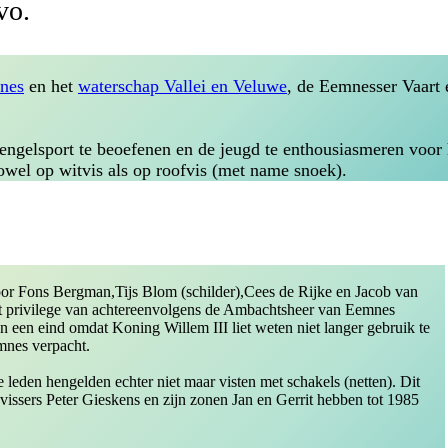
vo.
nes
en het
waterschap Vallei en Veluwe
, de Eemnesser Vaart
engelsport te beoefenen en de jeugd te enthousiasmeren voor 
zowel op witvis als op roofvis (met name snoek).
or Fons Bergman,Tijs Blom (schilder),Cees de Rijke en Jacob van
t privilege van achtereenvolgens de Ambachtsheer van Eemnes
een eind omdat Koning Willem III liet weten niet langer gebruik te
mnes verpacht.
eden hengelden echter niet maar visten met schakels (netten). Dit
psvissers Peter Gieskens en zijn zonen Jan en Gerrit hebben tot 1985