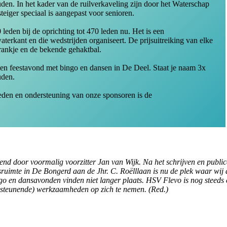
en. In het kader van de ruilverkaveling zijn door het Waterschap
eiger speciaal is aangepast voor senioren.
leden bij de oprichting tot 470 leden nu. Het is een
terkant en die wedstrijden organiseert. De prijsuitreiking van elke
drankje en de bekende gehaktbal.
s een feestavond met bingo en dansen in De Deel. Staat je naam 3x
uden.
 heden en ondersteuning van onze sponsoren is de
d door voormalig voorzitter Jan van Wijk. Na het schrijven en publicere
gsruimte in De Bongerd aan de Jhr. C. Roëlllaan is nu de plek waar wij
go en dansavonden vinden niet langer plaats.
HSV Flevo is nog steeds e
rsteunende) werkzaamheden op zich te nemen. (Red.)