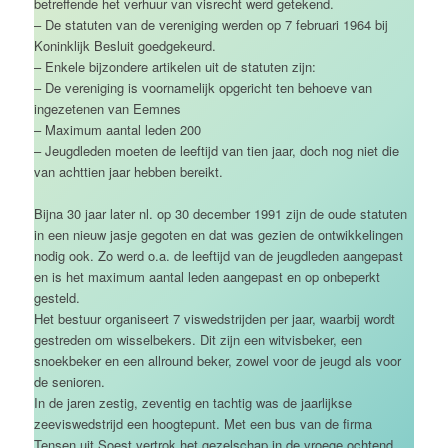
betreffende het verhuur van visrecht werd getekend.
– De statuten van de vereniging werden op 7 februari 1964 bij
Koninklijk Besluit goedgekeurd.
– Enkele bijzondere artikelen uit de statuten zijn:
– De vereniging is voornamelijk opgericht ten behoeve van
ingezetenen van Eemnes
– Maximum aantal leden 200
– Jeugdleden moeten de leeftijd van tien jaar, doch nog niet die
van achttien jaar hebben bereikt.
Bijna 30 jaar later nl. op 30 december 1991 zijn de oude statuten
in een nieuw jasje gegoten en dat was gezien de ontwikkelingen
nodig ook. Zo werd o.a. de leeftijd van de jeugdleden aangepast
en is het maximum aantal leden aangepast en op onbeperkt
gesteld.
Het bestuur organiseert 7 viswedstrijden per jaar, waarbij wordt
gestreden om wisselbekers. Dit zijn een witvisbeker, een
snoekbeker en een allround beker, zowel voor de jeugd als voor
de senioren.
In de jaren zestig, zeventig en tachtig was de jaarlijkse
zeeviswedstrijd een hoogtepunt. Met een bus van de firma
Tensen uit Soest vertrok het gezelschap in de vroege ochtend