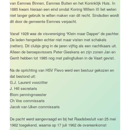
van Eemnes Binnen, Eemnes Buiten en het Koninklijk Huis. In
1885 kwam hieraan een eind omdat Koning Willem III liet weten
niet langer gebruik te willen maken van dit recht. Sindsdien wordt
dit door de gemeente Eemnes verpacht.
Vanaf 1928 was de visvereniging “Klein maar Dapper” de pachter.
De leden hengelden echter niet maar visten met schakels
(netten). Dit clubje ging in de jaren vijftig als een nachtkaars uit.
Alleen de beroepsvissers Peter Gieskens en zijn zonen Jan en
Gerrit hebben tot 1985 nog met palingfuiken in de Vaart gevist.
Na de oprichting van HSV Flevo werd een bestuur gekozen en
dat bestond uit:
G.J. Laurent voorzitter
J. Hill secretaris
Blom penningmeester
Ch Vos commissaris
Jacob van IJken commissaris
De pacht werd aangevraagd en bij het Raadsbesluit van 25 mei
1962 toegekend, waarna op 17 juli 1962 de overeenkomst