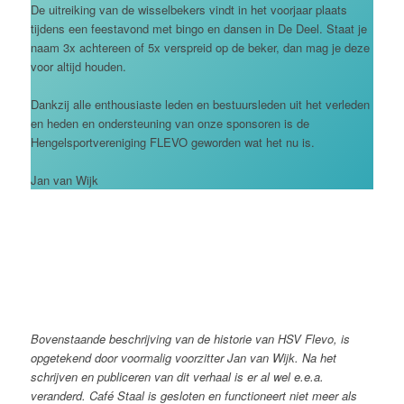
De uitreiking van de wisselbekers vindt in het voorjaar plaats
tijdens een feestavond met bingo en dansen in De Deel. Staat je
naam 3x achtereen of 5x verspreid op de beker, dan mag je deze
voor altijd houden.
Dankzij alle enthousiaste leden en bestuursleden uit het verleden
en heden en ondersteuning van onze sponsoren is de
Hengelsportvereniging FLEVO geworden wat het nu is.
Jan van Wijk
Bovenstaande beschrijving van de historie van HSV Flevo, is
opgetekend door voormalig voorzitter Jan van Wijk. Na het
schrijven en publiceren van dit verhaal is er al wel e.e.a.
veranderd. Café Staal is gesloten en functioneert niet meer als