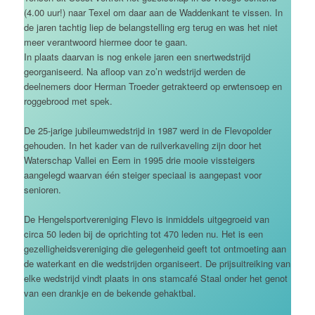
(4.00 uur!) naar Texel om daar aan de Waddenkant te vissen. In
de jaren tachtig liep de belangstelling erg terug en was het niet
meer verantwoord hiermee door te gaan.
In plaats daarvan is nog enkele jaren een snertwedstrijd
georganiseerd. Na afloop van zo’n wedstrijd werden de
deelnemers door Herman Troeder getrakteerd op erwtensoep en
roggebrood met spek.
De 25-jarige jubileumwedstrijd in 1987 werd in de Flevopolder
gehouden. In het kader van de ruilverkaveling zijn door het
Waterschap Vallei en Eem in 1995 drie mooie vissteigers
aangelegd waarvan één steiger speciaal is aangepast voor
senioren.
De Hengelsportvereniging Flevo is inmiddels uitgegroeid van
circa 50 leden bij de oprichting tot 470 leden nu. Het is een
gezelligheidsvereniging die gelegenheid geeft tot ontmoeting aan
de waterkant en die wedstrijden organiseert. De prijsuitreiking van
elke wedstrijd vindt plaats in ons stamcafé Staal onder het genot
van een drankje en de bekende gehaktbal.