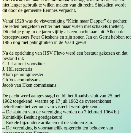
niet langer gebruik te willen maken van dit recht. Sindsdien wordt
dit door de gemeente Eemnes verpacht.
Vanaf 1928 was de visvereniging “Klein maar Dapper” de pachter.
De leden hengelden echter niet maar visten met schakels (netten).
Dit clubje ging in de jaren vijftig als een nachtkaars uit. Alleen de
beroepsvissers Peter Gieskens en zijn zonen Jan en Gerrit hebben tot
1985 nog met palingfuiken in de Vaart gevist.
Na de oprichting van HSV Flevo werd een bestuur gekozen en dat
bestond uit:
G.J. Laurent voorzitter
J. Hill secretaris
Blom penningmeester
Ch Vos commissaris
Jacob van IJken commissaris
De pacht werd aangevraagd en bij het Raadsbesluit van 25 mei
1962 toegekend, waarna op 17 juli 1962 de overeenkomst
betreffende het verhuur van visrecht werd getekend.
– De statuten van de vereniging werden op 7 februari 1964 bij
Koninklijk Besluit goedgekeurd.
– Enkele bijzondere artikelen uit de statuten zijn:
– De vereniging is voornamelijk opgericht ten behoeve van