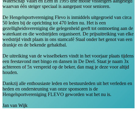
Waterschap Vallei en Eem in 1995 drie mooie vissteigers aangelegd
waarvan één steiger speciaal is aangepast voor senioren.
De Hengelsportvereniging Flevo is inmiddels uitgegroeid van circa
50 leden bij de oprichting tot 470 leden nu. Het is een
gezelligheidsvereniging die gelegenheid geeft tot ontmoeting aan de
waterkant en die wedstrijden organiseert. De prijsuitreiking van elke
wedstrijd vindt plaats in ons stamcafé Staal onder het genot van een
drankje en de bekende gehaktbal.
De uitreiking van de wisselbekers vindt in het voorjaar plaats tijdens
een feestavond met bingo en dansen in De Deel. Staat je naam 3x
achtereen of 5x verspreid op de beker, dan mag je deze voor altijd
houden.
Dankzij alle enthousiaste leden en bestuursleden uit het verleden en
heden en ondersteuning van onze sponsoren is de
Hengelsportvereniging FLEVO geworden wat het nu is.
Jan van Wijk