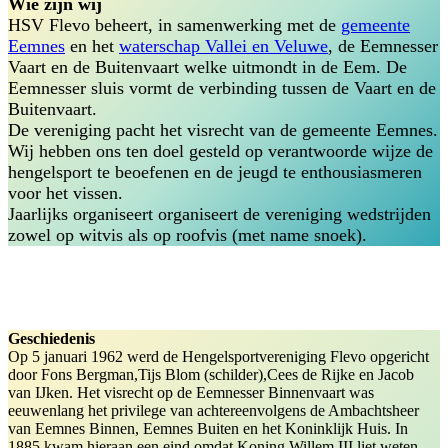
Wie zijn wij
HSV Flevo beheert, in samenwerking met de
gemeente
Eemnes
en het
waterschap Vallei en Veluwe
, de Eemnesser
Vaart en de Buitenvaart welke uitmondt in de Eem. De
Eemnesser sluis vormt de verbinding tussen de Vaart en de
Buitenvaart.
De vereniging pacht het visrecht van de gemeente Eemnes.
Wij hebben ons ten doel gesteld op verantwoorde wijze de
hengelsport te beoefenen en de jeugd te enthousiasmeren
voor het vissen.
Jaarlijks organiseert organiseert de vereniging wedstrijden
zowel op witvis als op roofvis (met name snoek).
Geschiedenis
Op 5 januari 1962 werd de Hengelsportvereniging Flevo opgericht
door Fons Bergman,Tijs Blom (schilder),Cees de Rijke en Jacob
van IJken. Het visrecht op de Eemnesser Binnenvaart was
eeuwenlang het privilege van achtereenvolgens de Ambachtsheer
van Eemnes Binnen, Eemnes Buiten en het Koninklijk Huis. In
1885 kwam hieraan een eind omdat Koning Willem III liet weten