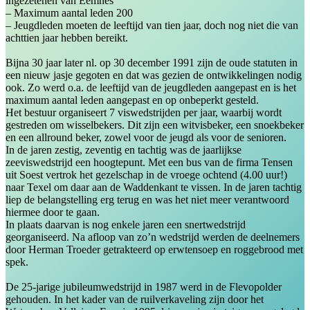
ingezetenen van Eemnes
– Maximum aantal leden 200
– Jeugdleden moeten de leeftijd van tien jaar, doch nog niet die van
achttien jaar hebben bereikt.
Bijna 30 jaar later nl. op 30 december 1991 zijn de oude statuten in
een nieuw jasje gegoten en dat was gezien de ontwikkelingen nodig
ook. Zo werd o.a. de leeftijd van de jeugdleden aangepast en is het
maximum aantal leden aangepast en op onbeperkt gesteld.
Het bestuur organiseert 7 viswedstrijden per jaar, waarbij wordt
gestreden om wisselbekers. Dit zijn een witvisbeker, een snoekbeker
en een allround beker, zowel voor de jeugd als voor de senioren.
In de jaren zestig, zeventig en tachtig was de jaarlijkse
zeeviswedstrijd een hoogtepunt. Met een bus van de firma Tensen
uit Soest vertrok het gezelschap in de vroege ochtend (4.00 uur!)
naar Texel om daar aan de Waddenkant te vissen. In de jaren tachtig
liep de belangstelling erg terug en was het niet meer verantwoord
hiermee door te gaan.
In plaats daarvan is nog enkele jaren een snertwedstrijd
georganiseerd. Na afloop van zo’n wedstrijd werden de deelnemers
door Herman Troeder getrakteerd op erwtensoep en roggebrood met
spek.
De 25-jarige jubileumwedstrijd in 1987 werd in de Flevopolder
gehouden. In het kader van de ruilverkaveling zijn door het