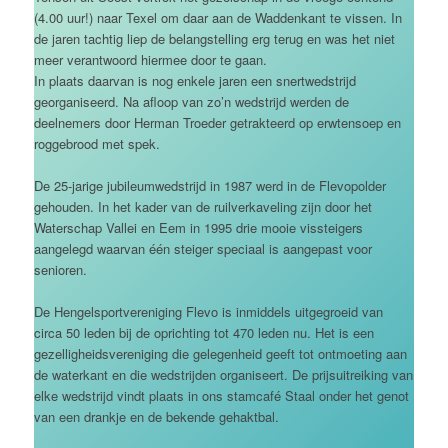
(4.00 uur!) naar Texel om daar aan de Waddenkant te vissen. In
de jaren tachtig liep de belangstelling erg terug en was het niet
meer verantwoord hiermee door te gaan.
In plaats daarvan is nog enkele jaren een snertwedstrijd
georganiseerd. Na afloop van zo’n wedstrijd werden de
deelnemers door Herman Troeder getrakteerd op erwtensoep en
roggebrood met spek.
De 25-jarige jubileumwedstrijd in 1987 werd in de Flevopolder
gehouden. In het kader van de ruilverkaveling zijn door het
Waterschap Vallei en Eem in 1995 drie mooie vissteigers
aangelegd waarvan één steiger speciaal is aangepast voor
senioren.
De Hengelsportvereniging Flevo is inmiddels uitgegroeid van
circa 50 leden bij de oprichting tot 470 leden nu. Het is een
gezelligheidsvereniging die gelegenheid geeft tot ontmoeting aan
de waterkant en die wedstrijden organiseert. De prijsuitreiking van
elke wedstrijd vindt plaats in ons stamcafé Staal onder het genot
van een drankje en de bekende gehaktbal.