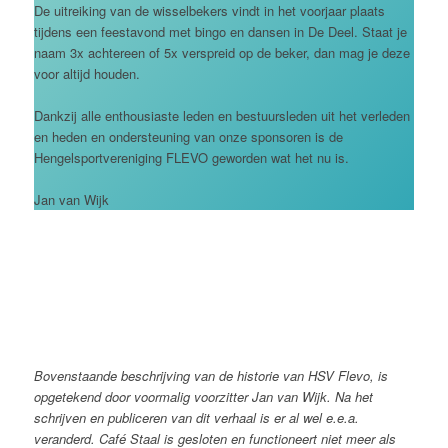
De uitreiking van de wisselbekers vindt in het voorjaar plaats
tijdens een feestavond met bingo en dansen in De Deel. Staat je
naam 3x achtereen of 5x verspreid op de beker, dan mag je deze
voor altijd houden.
Dankzij alle enthousiaste leden en bestuursleden uit het verleden
en heden en ondersteuning van onze sponsoren is de
Hengelsportvereniging FLEVO geworden wat het nu is.
Jan van Wijk
Bovenstaande beschrijving van de historie van HSV Flevo, is
opgetekend door voormalig voorzitter Jan van Wijk. Na het
schrijven en publiceren van dit verhaal is er al wel e.e.a.
veranderd. Café Staal is gesloten en functioneert niet meer als