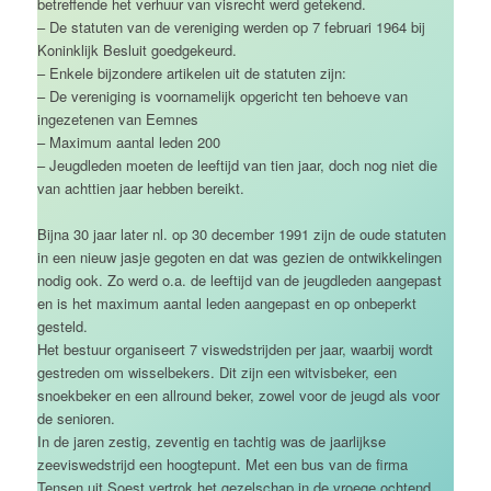
betreffende het verhuur van visrecht werd getekend.
– De statuten van de vereniging werden op 7 februari 1964 bij
Koninklijk Besluit goedgekeurd.
– Enkele bijzondere artikelen uit de statuten zijn:
– De vereniging is voornamelijk opgericht ten behoeve van
ingezetenen van Eemnes
– Maximum aantal leden 200
– Jeugdleden moeten de leeftijd van tien jaar, doch nog niet die
van achttien jaar hebben bereikt.
Bijna 30 jaar later nl. op 30 december 1991 zijn de oude statuten
in een nieuw jasje gegoten en dat was gezien de ontwikkelingen
nodig ook. Zo werd o.a. de leeftijd van de jeugdleden aangepast
en is het maximum aantal leden aangepast en op onbeperkt
gesteld.
Het bestuur organiseert 7 viswedstrijden per jaar, waarbij wordt
gestreden om wisselbekers. Dit zijn een witvisbeker, een
snoekbeker en een allround beker, zowel voor de jeugd als voor
de senioren.
In de jaren zestig, zeventig en tachtig was de jaarlijkse
zeeviswedstrijd een hoogtepunt. Met een bus van de firma
Tensen uit Soest vertrok het gezelschap in de vroege ochtend