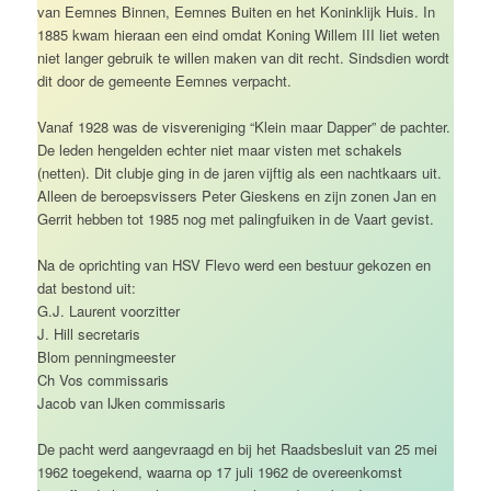
van Eemnes Binnen, Eemnes Buiten en het Koninklijk Huis. In
1885 kwam hieraan een eind omdat Koning Willem III liet weten
niet langer gebruik te willen maken van dit recht. Sindsdien wordt
dit door de gemeente Eemnes verpacht.
Vanaf 1928 was de visvereniging “Klein maar Dapper” de pachter.
De leden hengelden echter niet maar visten met schakels
(netten). Dit clubje ging in de jaren vijftig als een nachtkaars uit.
Alleen de beroepsvissers Peter Gieskens en zijn zonen Jan en
Gerrit hebben tot 1985 nog met palingfuiken in de Vaart gevist.
Na de oprichting van HSV Flevo werd een bestuur gekozen en
dat bestond uit:
G.J. Laurent voorzitter
J. Hill secretaris
Blom penningmeester
Ch Vos commissaris
Jacob van IJken commissaris
De pacht werd aangevraagd en bij het Raadsbesluit van 25 mei
1962 toegekend, waarna op 17 juli 1962 de overeenkomst