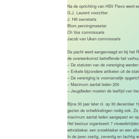
Na de oprichting van HSV Flevo werd ee
G.J. Laurent voorzitter
J. Hill secretaris
Blom penningmeester
Ch Vos commissaris
Jacob van IJken commissaris
De pacht werd aangevraagd en bij het R
de overeenkomst betreffende het verhuu
– De statuten van de vereniging werden 
– Enkele bijzondere artikelen uit de stat
– De vereniging is voornamelijk opger
– Maximum aantal leden 200
– Jeugdleden moeten de leeftijd van tien
Bijna 30 jaar later nl. op 30 december 
gezien de ontwikkelingen nodig ook. Zo 
maximum aantal leden aangepast en op 
Het bestuur organiseert 7 viswedstrijden
witvisbeker, een snoekbeker en een allr
In de jaren zestig, zeventig en tachtig