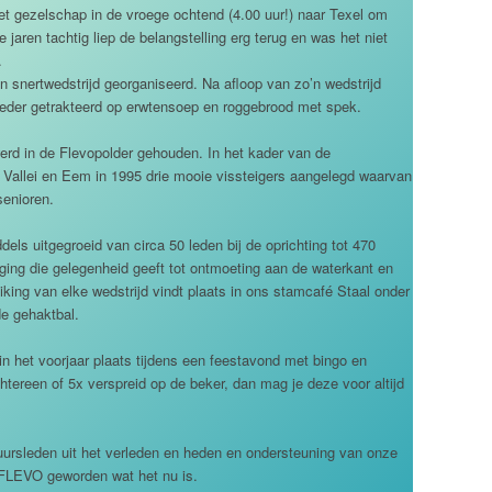
et gezelschap in de vroege ochtend (4.00 uur!) naar Texel om
jaren tachtig liep de belangstelling erg terug en was het niet
.
en snertwedstrijd georganiseerd. Na afloop van zo’n wedstrijd
der getrakteerd op erwtensoep en roggebrood met spek.
werd in de Flevopolder gehouden. In het kader van de
p Vallei en Eem in 1995 drie mooie vissteigers aangelegd waarvan
senioren.
els uitgegroeid van circa 50 leden bij de oprichting tot 470
iging die gelegenheid geeft tot ontmoeting aan de waterkant en
reiking van elke wedstrijd vindt plaats in ons stamcafé Staal onder
e gehaktbal.
in het voorjaar plaats tijdens een feestavond met bingo en
tereen of 5x verspreid op de beker, dan mag je deze voor altijd
tuursleden uit het verleden en heden en ondersteuning van onze
 FLEVO geworden wat het nu is.