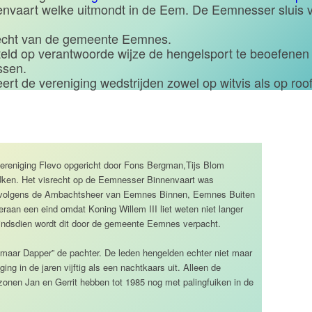
nvaart welke uitmondt in de Eem. De Eemnesser sluis v
recht van de gemeente Eemnes.
teld op verantwoorde wijze de hengelsport te beoefenen 
ssen.
eert de vereniging wedstrijden zowel op witvis als op ro
ereniging Flevo opgericht door Fons Bergman,Tijs Blom
IJken. Het visrecht op de Eemnesser Binnenvaart was
envolgens de Ambachtsheer van Eemnes Binnen, Eemnes Buiten
eraan een eind omdat Koning Willem III liet weten niet langer
 Sindsdien wordt dit door de gemeente Eemnes verpacht.
 maar Dapper” de pachter. De leden hengelden echter niet maar
ging in de jaren vijftig als een nachtkaars uit. Alleen de
zonen Jan en Gerrit hebben tot 1985 nog met palingfuiken in de