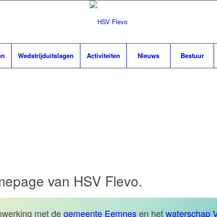
en
Wedstrijduitslagen
Activiteiten
Nieuws
Bestuur
elsportvereniging Flevo | E
mepage van HSV Flevo.
nwerking met de
gemeente Eemnes
en het
waterschap V