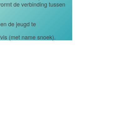
ormt de verbinding tussen
en de jeugd te
ofvis (met name snoek).