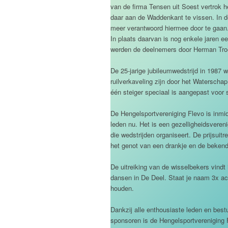
van de firma Tensen uit Soest vertrok h
daar aan de Waddenkant te vissen. In de 
meer verantwoord hiermee door te gaan
In plaats daarvan is nog enkele jaren e
werden de deelnemers door Herman Troe
De 25-jarige jubileumwedstrijd in 1987 
ruilverkaveling zijn door het Waterscha
één steiger speciaal is aangepast voor 
De Hengelsportvereniging Flevo is inmidd
leden nu. Het is een gezelligheidsveren
die wedstrijden organiseert. De prijsuit
het genot van een drankje en de bekend
De uitreiking van de wisselbekers vindt 
dansen in De Deel. Staat je naam 3x ach
houden.
Dankzij alle enthousiaste leden en bes
sponsoren is de Hengelsportvereniging