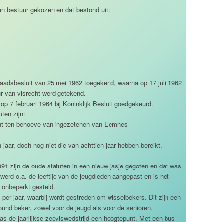
n bestuur gekozen en dat bestond uit:
aadsbesluit van 25 mei 1962 toegekend, waarna op 17 juli 1962
r van visrecht werd getekend.
op 7 februari 1964 bij Koninklijk Besluit goedgekeurd.
uten zijn:
icht ten behoeve van ingezetenen van Eemnes
 jaar, doch nog niet die van achttien jaar hebben bereikt.
1991 zijn de oude statuten in een nieuw jasje gegoten en dat was
werd o.a. de leeftijd van de jeugdleden aangepast en is het
onbeperkt gesteld.
 per jaar, waarbij wordt gestreden om wisselbekers. Dit zijn een
ound beker, zowel voor de jeugd als voor de senioren.
 was de jaarlijkse zeeviswedstrijd een hoogtepunt. Met een bus