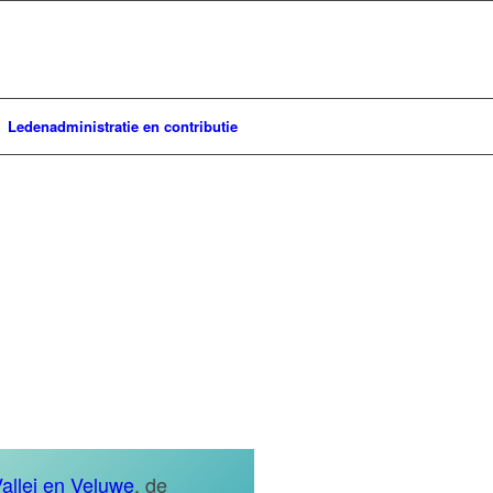
Ledenadministratie en contributie
emnes
allei en Veluwe
, de