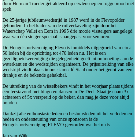
door Herman Troeder getrakteerd op erwtensoep en roggebrood met
spek.
De 25-jarige jubileumwedstrijd in 1987 werd in de Flevopolder
gehouden. In het kader van de ruilverkaveling zijn door het
Waterschap Vallei en Eem in 1995 drie mooie vissteigers aangelegd
waarvan één steiger speciaal is aangepast voor senioren.
De Hengelsportvereniging Flevo is inmiddels uitgegroeid van circa
50 leden bij de oprichting tot 470 leden nu. Het is een
gezelligheidsvereniging die gelegenheid geeft tot ontmoeting aan de
waterkant en die wedstrijden organiseert. De prijsuitreiking van elke
wedstrijd vindt plaats in ons stamcafé Staal onder het genot van een
drankje en de bekende gehaktbal.
De uitreiking van de wisselbekers vindt in het voorjaar plaats tijdens
een feestavond met bingo en dansen in De Deel. Staat je naam 3x
achtereen of 5x verspreid op de beker, dan mag je deze voor altijd
houden.
Dankzij alle enthousiaste leden en bestuursleden uit het verleden en
heden en ondersteuning van onze sponsoren is de
Hengelsportvereniging FLEVO geworden wat het nu is.
Jan van Wijk