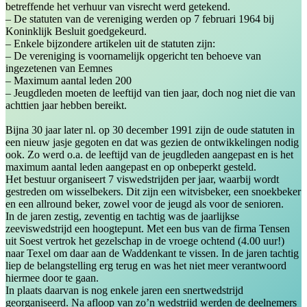
betreffende het verhuur van visrecht werd getekend.
– De statuten van de vereniging werden op 7 februari 1964 bij
Koninklijk Besluit goedgekeurd.
– Enkele bijzondere artikelen uit de statuten zijn:
– De vereniging is voornamelijk opgericht ten behoeve van
ingezetenen van Eemnes
– Maximum aantal leden 200
– Jeugdleden moeten de leeftijd van tien jaar, doch nog niet die van
achttien jaar hebben bereikt.
Bijna 30 jaar later nl. op 30 december 1991 zijn de oude statuten in
een nieuw jasje gegoten en dat was gezien de ontwikkelingen nodig
ook. Zo werd o.a. de leeftijd van de jeugdleden aangepast en is het
maximum aantal leden aangepast en op onbeperkt gesteld.
Het bestuur organiseert 7 viswedstrijden per jaar, waarbij wordt
gestreden om wisselbekers. Dit zijn een witvisbeker, een snoekbeker
en een allround beker, zowel voor de jeugd als voor de senioren.
In de jaren zestig, zeventig en tachtig was de jaarlijkse
zeeviswedstrijd een hoogtepunt. Met een bus van de firma Tensen
uit Soest vertrok het gezelschap in de vroege ochtend (4.00 uur!)
naar Texel om daar aan de Waddenkant te vissen. In de jaren tachtig
liep de belangstelling erg terug en was het niet meer verantwoord
hiermee door te gaan.
In plaats daarvan is nog enkele jaren een snertwedstrijd
georganiseerd. Na afloop van zo’n wedstrijd werden de deelnemers