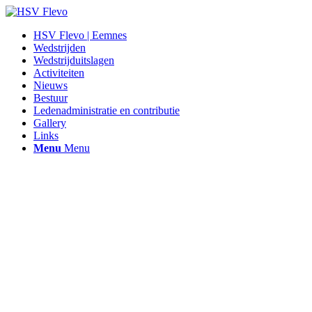
HSV Flevo | Eemnes
Wedstrijden
Wedstrijduitslagen
Activiteiten
Nieuws
Bestuur
Ledenadministratie en contributie
Gallery
Links
Menu
Menu
Hengelsportvereniging Flevo |
Eemnes