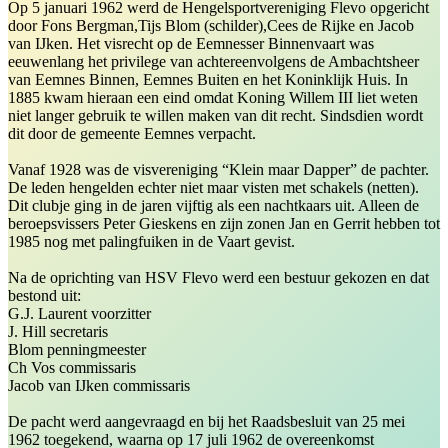
Op 5 januari 1962 werd de Hengelsportvereniging Flevo opgericht
door Fons Bergman,Tijs Blom (schilder),Cees de Rijke en Jacob
van IJken. Het visrecht op de Eemnesser Binnenvaart was
eeuwenlang het privilege van achtereenvolgens de Ambachtsheer
van Eemnes Binnen, Eemnes Buiten en het Koninklijk Huis. In
1885 kwam hieraan een eind omdat Koning Willem III liet weten
niet langer gebruik te willen maken van dit recht. Sindsdien wordt
dit door de gemeente Eemnes verpacht.
Vanaf 1928 was de visvereniging “Klein maar Dapper” de pachter.
De leden hengelden echter niet maar visten met schakels (netten).
Dit clubje ging in de jaren vijftig als een nachtkaars uit. Alleen de
beroepsvissers Peter Gieskens en zijn zonen Jan en Gerrit hebben tot
1985 nog met palingfuiken in de Vaart gevist.
Na de oprichting van HSV Flevo werd een bestuur gekozen en dat
bestond uit:
G.J. Laurent voorzitter
J. Hill secretaris
Blom penningmeester
Ch Vos commissaris
Jacob van IJken commissaris
De pacht werd aangevraagd en bij het Raadsbesluit van 25 mei
1962 toegekend, waarna op 17 juli 1962 de overeenkomst