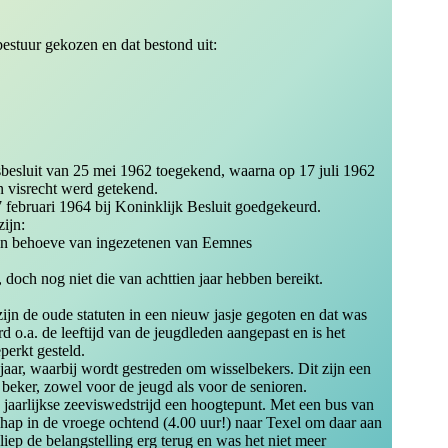
stuur gekozen en dat bestond uit:
besluit van 25 mei 1962 toegekend, waarna op 17 juli 1962
n visrecht werd getekend.
 februari 1964 bij Koninklijk Besluit goedgekeurd.
zijn:
ten behoeve van ingezetenen van Eemnes
, doch nog niet die van achttien jaar hebben bereikt.
zijn de oude statuten in een nieuw jasje gegoten en dat was
 o.a. de leeftijd van de jeugdleden aangepast en is het
erkt gesteld.
 jaar, waarbij wordt gestreden om wisselbekers. Dit zijn een
 beker, zowel voor de jeugd als voor de senioren.
e jaarlijkse zeeviswedstrijd een hoogtepunt. Met een bus van
chap in de vroege ochtend (4.00 uur!) naar Texel om daar aan
liep de belangstelling erg terug en was het niet meer