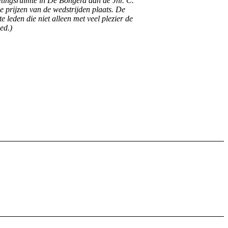
oetingsruimte in De Bongerd aan de Jhr. C.
e prijzen van de wedstrijden plaats. De
 leden die niet alleen met veel plezier de
ed.)