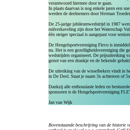
verantwoord hiermee door te gaan.
In plaats daarvan is nog enkele jaren een sn
werden de deelnemers door Herman Troeder 
De 25-jarige jubileumwedstrijd in 1987 werd
ruilverkaveling zijn door het Waterschap Va
één steiger speciaal is aangepast voor senior
De Hengelsportvereniging Flevo is inmiddels 
nu. Het is een gezelligheidsvereniging die g
wedstrijden organiseert. De prijsuitreiking v
genot van een drankje en de bekende gehakt
De uitreiking van de wisselbekers vindt in h
in De Deel. Staat je naam 3x achtereen of 5x
Dankzij alle enthousiaste leden en bestuurs
sponsoren is de Hengelsportvereniging FLE
Jan van Wijk
Bovenstaande beschrijving van de historie v