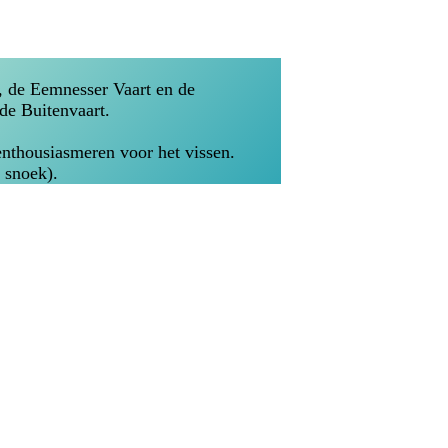
, de Eemnesser Vaart en de
de Buitenvaart.
enthousiasmeren voor het vissen.
 snoek).