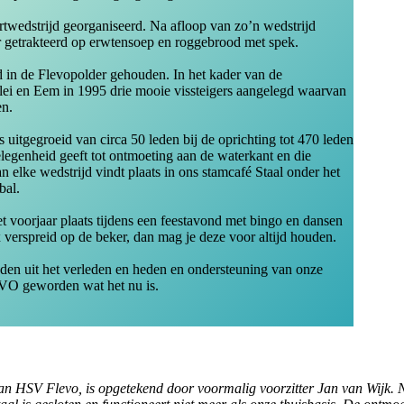
ertwedstrijd georganiseerd. Na afloop van zo’n wedstrijd
getrakteerd op erwtensoep en roggebrood met spek.
 in de Flevopolder gehouden. In het kader van de
llei en Eem in 1995 drie mooie vissteigers aangelegd waarvan
en.
uitgegroeid van circa 50 leden bij de oprichting tot 470 leden
elegenheid geeft tot ontmoeting aan de waterkant en die
an elke wedstrijd vindt plaats in ons stamcafé Staal onder het
bal.
et voorjaar plaats tijdens een feestavond met bingo en dansen
 verspreid op de beker, dan mag je deze voor altijd houden.
leden uit het verleden en heden en ondersteuning van onze
VO geworden wat het nu is.
an HSV Flevo, is opgetekend door voormalig voorzitter Jan van Wijk. Na