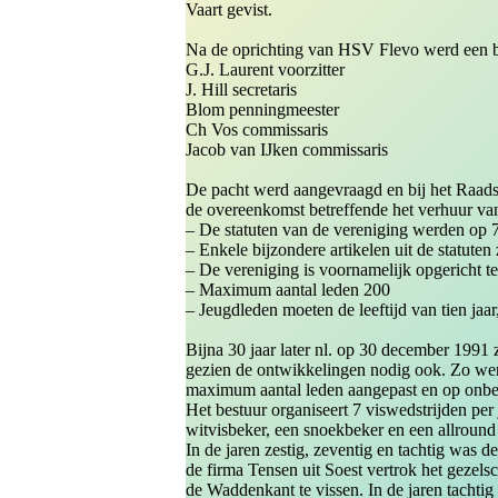
Vaart gevist.
Na de oprichting van HSV Flevo werd een be
G.J. Laurent voorzitter
J. Hill secretaris
Blom penningmeester
Ch Vos commissaris
Jacob van IJken commissaris
De pacht werd aangevraagd en bij het Raads
de overeenkomst betreffende het verhuur va
– De statuten van de vereniging werden op 7
– Enkele bijzondere artikelen uit de statuten 
– De vereniging is voornamelijk opgericht 
– Maximum aantal leden 200
– Jeugdleden moeten de leeftijd van tien jaar
Bijna 30 jaar later nl. op 30 december 1991 
gezien de ontwikkelingen nodig ook. Zo werd
maximum aantal leden aangepast en op onbep
Het bestuur organiseert 7 viswedstrijden per
witvisbeker, een snoekbeker en een allround
In de jaren zestig, zeventig en tachtig was d
de firma Tensen uit Soest vertrok het gezels
de Waddenkant te vissen. In de jaren tachtig 