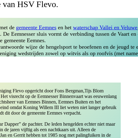
 van HSV Flevo.
 met de
gemeente Eemnes
en het
waterschap Vallei en Veluwe
 De Eemnesser sluis vormt de verbinding tussen de Vaart en 
 de gemeente Eemnes.
rantwoorde wijze de hengelsport te beoefenen en de jeugd te 
ereniging wedstrijden zowel op witvis als op roofvis (met name
niging Flevo opgericht door Fons Bergman,Tijs Blom
n. Het visrecht op de Eemnesser Binnenvaart was eeuwenlang
achtsheer van Eemnes Binnen, Eemnes Buiten en het
ind omdat Koning Willem III liet weten niet langer gebruik
rdt dit door de gemeente Eemnes verpacht.
r Dapper” de pachter. De leden hengelden echter niet maar
in de jaren vijftig als een nachtkaars uit. Alleen de
 Jan en Gerrit hebben tot 1985 nog met palingfuiken in de