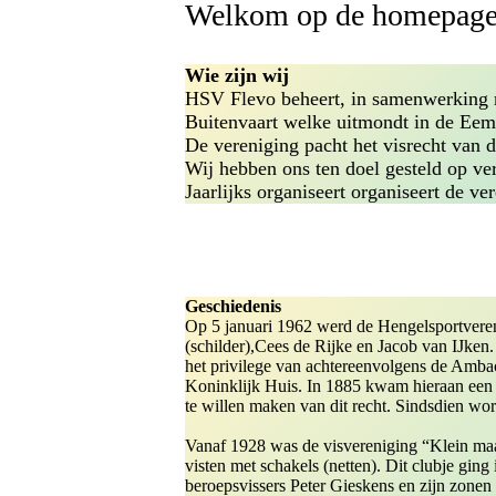
Welkom op de homepage
Wie zijn wij
HSV Flevo beheert, in samenwerking
Buitenvaart welke uitmondt in de Eem.
De vereniging pacht het visrecht van
Wij hebben ons ten doel gesteld op ve
Jaarlijks organiseert organiseert de v
Geschiedenis
Op 5 januari 1962 werd de Hengelsportvere
(schilder),Cees de Rijke en Jacob van IJke
het privilege van achtereenvolgens de Amb
Koninklijk Huis. In 1885 kwam hieraan een e
te willen maken van dit recht. Sindsdien wo
Vanaf 1928 was de visvereniging “Klein maa
visten met schakels (netten). Dit clubje ging 
beroepsvissers Peter Gieskens en zijn zonen