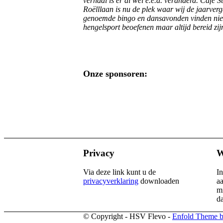
verhaal is er al wel e.e.a. veranderd. Café 
Roëlllaan is nu de plek waar wij de jaarverg
genoemde bingo en dansavonden vinden niet
hengelsport beoefenen maar altijd bereid z
Onze sponsoren:
Privacy
W
Via deze link kunt u de
I
privacyverklaring
downloaden
aa
mi
d
© Copyright - HSV Flevo -
Enfold Theme b