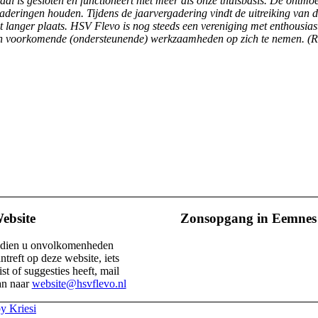
Staal is gesloten en functioneert niet meer als onze thuisbasis. De ontm
aderingen houden. Tijdens de jaarvergadering vindt de uitreiking van d
 langer plaats.
HSV Flevo is nog steeds een vereniging met enthousiaste
ijn voorkomende (ondersteunende) werkzaamheden op zich te nemen. (R
ebsite
Zonsopgang in Eemnes
ndien u onvolkomenheden
ntreft op deze website, iets
st of suggesties heeft, mail
an naar
website@hsvflevo.nl
y Kriesi