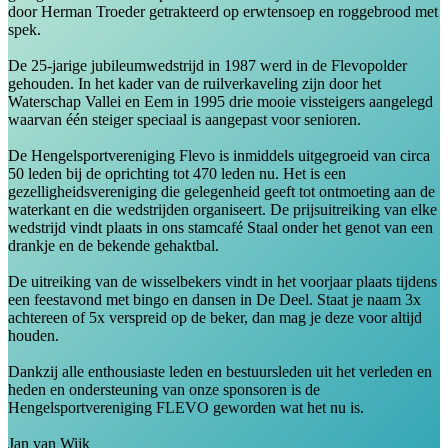
door Herman Troeder getrakteerd op erwtensoep en roggebrood met
spek.
De 25-jarige jubileumwedstrijd in 1987 werd in de Flevopolder
gehouden. In het kader van de ruilverkaveling zijn door het
Waterschap Vallei en Eem in 1995 drie mooie vissteigers aangelegd
waarvan één steiger speciaal is aangepast voor senioren.
De Hengelsportvereniging Flevo is inmiddels uitgegroeid van circa
50 leden bij de oprichting tot 470 leden nu. Het is een
gezelligheidsvereniging die gelegenheid geeft tot ontmoeting aan de
waterkant en die wedstrijden organiseert. De prijsuitreiking van elke
wedstrijd vindt plaats in ons stamcafé Staal onder het genot van een
drankje en de bekende gehaktbal.
De uitreiking van de wisselbekers vindt in het voorjaar plaats tijdens
een feestavond met bingo en dansen in De Deel. Staat je naam 3x
achtereen of 5x verspreid op de beker, dan mag je deze voor altijd
houden.
Dankzij alle enthousiaste leden en bestuursleden uit het verleden en
heden en ondersteuning van onze sponsoren is de
Hengelsportvereniging FLEVO geworden wat het nu is.
Jan van Wijk