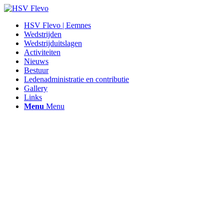
HSV Flevo | Eemnes
Wedstrijden
Wedstrijduitslagen
Activiteiten
Nieuws
Bestuur
Ledenadministratie en contributie
Gallery
Links
Menu
Menu
Hengelsportvereniging Flevo |
Eemnes