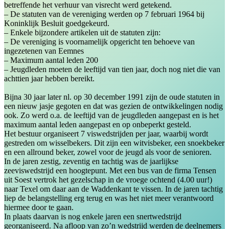
betreffende het verhuur van visrecht werd getekend.
– De statuten van de vereniging werden op 7 februari 1964 bij
Koninklijk Besluit goedgekeurd.
– Enkele bijzondere artikelen uit de statuten zijn:
– De vereniging is voornamelijk opgericht ten behoeve van
ingezetenen van Eemnes
– Maximum aantal leden 200
– Jeugdleden moeten de leeftijd van tien jaar, doch nog niet die van
achttien jaar hebben bereikt.
Bijna 30 jaar later nl. op 30 december 1991 zijn de oude statuten in
een nieuw jasje gegoten en dat was gezien de ontwikkelingen nodig
ook. Zo werd o.a. de leeftijd van de jeugdleden aangepast en is het
maximum aantal leden aangepast en op onbeperkt gesteld.
Het bestuur organiseert 7 viswedstrijden per jaar, waarbij wordt
gestreden om wisselbekers. Dit zijn een witvisbeker, een snoekbeker
en een allround beker, zowel voor de jeugd als voor de senioren.
In de jaren zestig, zeventig en tachtig was de jaarlijkse
zeeviswedstrijd een hoogtepunt. Met een bus van de firma Tensen
uit Soest vertrok het gezelschap in de vroege ochtend (4.00 uur!)
naar Texel om daar aan de Waddenkant te vissen. In de jaren tachtig
liep de belangstelling erg terug en was het niet meer verantwoord
hiermee door te gaan.
In plaats daarvan is nog enkele jaren een snertwedstrijd
georganiseerd. Na afloop van zo’n wedstrijd werden de deelnemers