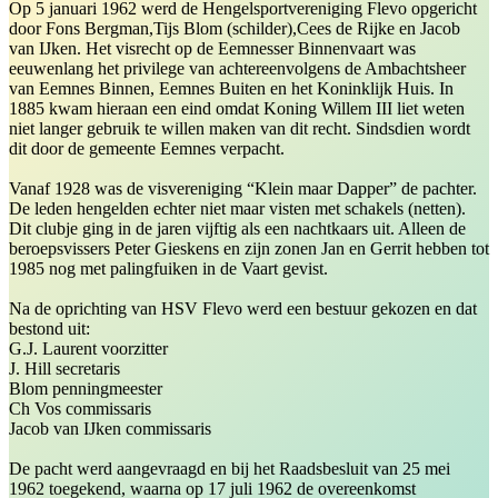
Op 5 januari 1962 werd de Hengelsportvereniging Flevo opgericht
door Fons Bergman,Tijs Blom (schilder),Cees de Rijke en Jacob
van IJken. Het visrecht op de Eemnesser Binnenvaart was
eeuwenlang het privilege van achtereenvolgens de Ambachtsheer
van Eemnes Binnen, Eemnes Buiten en het Koninklijk Huis. In
1885 kwam hieraan een eind omdat Koning Willem III liet weten
niet langer gebruik te willen maken van dit recht. Sindsdien wordt
dit door de gemeente Eemnes verpacht.
Vanaf 1928 was de visvereniging “Klein maar Dapper” de pachter.
De leden hengelden echter niet maar visten met schakels (netten).
Dit clubje ging in de jaren vijftig als een nachtkaars uit. Alleen de
beroepsvissers Peter Gieskens en zijn zonen Jan en Gerrit hebben tot
1985 nog met palingfuiken in de Vaart gevist.
Na de oprichting van HSV Flevo werd een bestuur gekozen en dat
bestond uit:
G.J. Laurent voorzitter
J. Hill secretaris
Blom penningmeester
Ch Vos commissaris
Jacob van IJken commissaris
De pacht werd aangevraagd en bij het Raadsbesluit van 25 mei
1962 toegekend, waarna op 17 juli 1962 de overeenkomst