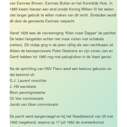
van Eemnes Binnen, Eemnes Buiten en het Koninklijk Huis. In
1885 kwam hieraan een eind omdat Koning Willem III liet weten
niet langer gebruik te willen maken van dit recht. Sindsdien wordt
dit door de gemeente Eemnes verpacht.
Vanaf 1928 was de visvereniging “Klein maar Dapper” de pachter.
De leden hengelden echter niet maar visten met schakels
(netten). Dit clubje ging in de jaren vijftig als een nachtkaars uit.
Alleen de beroepsvissers Peter Gieskens en zijn zonen Jan en
Gerrit hebben tot 1985 nog met palingfuiken in de Vaart gevist.
Na de oprichting van HSV Flevo werd een bestuur gekozen en
dat bestond uit:
G.J. Laurent voorzitter
J. Hill secretaris
Blom penningmeester
Ch Vos commissaris
Jacob van IJken commissaris
De pacht werd aangevraagd en bij het Raadsbesluit van 25 mei
1962 toegekend, waarna op 17 juli 1962 de overeenkomst