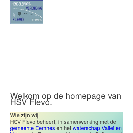
Hengelsportvereniging Flevo |
Eemnes
Welkom op de homepage van
HSV Flevo.
Wie zijn wij
HSV Flevo beheert, in samenwerking met de
gemeente Eemnes
en het
waterschap Vallei en