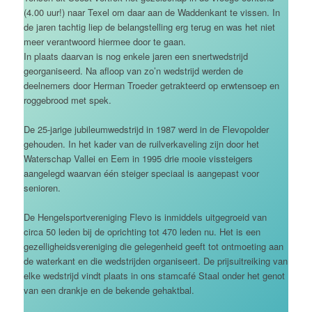
(4.00 uur!) naar Texel om daar aan de Waddenkant te vissen. In
de jaren tachtig liep de belangstelling erg terug en was het niet
meer verantwoord hiermee door te gaan.
In plaats daarvan is nog enkele jaren een snertwedstrijd
georganiseerd. Na afloop van zo’n wedstrijd werden de
deelnemers door Herman Troeder getrakteerd op erwtensoep en
roggebrood met spek.
De 25-jarige jubileumwedstrijd in 1987 werd in de Flevopolder
gehouden. In het kader van de ruilverkaveling zijn door het
Waterschap Vallei en Eem in 1995 drie mooie vissteigers
aangelegd waarvan één steiger speciaal is aangepast voor
senioren.
De Hengelsportvereniging Flevo is inmiddels uitgegroeid van
circa 50 leden bij de oprichting tot 470 leden nu. Het is een
gezelligheidsvereniging die gelegenheid geeft tot ontmoeting aan
de waterkant en die wedstrijden organiseert. De prijsuitreiking van
elke wedstrijd vindt plaats in ons stamcafé Staal onder het genot
van een drankje en de bekende gehaktbal.