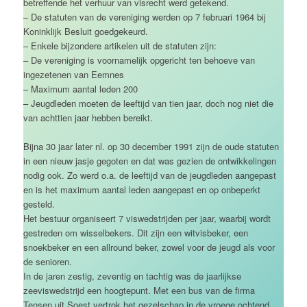
betreffende het verhuur van visrecht werd getekend.
– De statuten van de vereniging werden op 7 februari 1964 bij
Koninklijk Besluit goedgekeurd.
– Enkele bijzondere artikelen uit de statuten zijn:
– De vereniging is voornamelijk opgericht ten behoeve van
ingezetenen van Eemnes
– Maximum aantal leden 200
– Jeugdleden moeten de leeftijd van tien jaar, doch nog niet die
van achttien jaar hebben bereikt.
Bijna 30 jaar later nl. op 30 december 1991 zijn de oude statuten
in een nieuw jasje gegoten en dat was gezien de ontwikkelingen
nodig ook. Zo werd o.a. de leeftijd van de jeugdleden aangepast
en is het maximum aantal leden aangepast en op onbeperkt
gesteld.
Het bestuur organiseert 7 viswedstrijden per jaar, waarbij wordt
gestreden om wisselbekers. Dit zijn een witvisbeker, een
snoekbeker en een allround beker, zowel voor de jeugd als voor
de senioren.
In de jaren zestig, zeventig en tachtig was de jaarlijkse
zeeviswedstrijd een hoogtepunt. Met een bus van de firma
Tensen uit Soest vertrok het gezelschap in de vroege ochtend